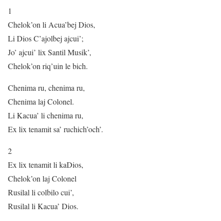
1
Chelok’on li Acua’bej Dios,
Li Dios C’ajolbej ajcui’;
Jo’ ajcui’ lix Santil Musik’,
Chelok’on riq’uin le bich.
Chenima ru, chenima ru,
Chenima laj Colonel.
Li Kacua’ li chenima ru,
Ex lix tenamit sa’ ruchich’och’.
2
Ex lix tenamit li kaDios,
Chelok’on laj Colonel
Rusilal li colbilo cui’,
Rusilal li Kacua’ Dios.