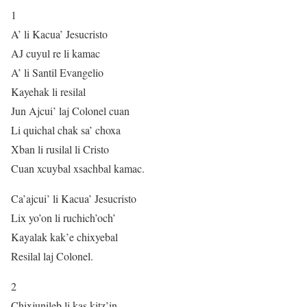
1
A’ li Kacua’ Jesucristo
AJ cuyul re li kamac
A’ li Santil Evangelio
Kayehak li resilal
Jun Ajcui’ laj Colonel cuan
Li quichal chak sa’ choxa
Xban li rusilal li Cristo
Cuan xcuybal xsachbal kamac.
Ca’ajcui’ li Kacua’ Jesucristo
Lix yo’on li ruchich’och’
Kayalak kak’e chixyebal
Resilal laj Colonel.
2
Chixjunileb li kas kitz’in