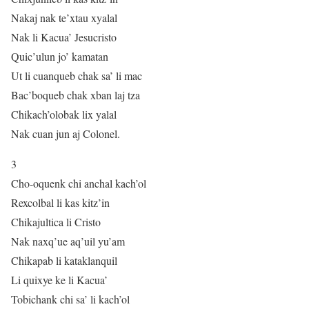
Nakaj nak te’xtau xyalal
Nak li Kacua’ Jesucristo
Quic’ulun jo’ kamatan
Ut li cuanqueb chak sa’ li mac
Bac’boqueb chak xban laj tza
Chikach’olobak lix yalal
Nak cuan jun aj Colonel.
3
Cho-oquenk chi anchal kach’ol
Rexcolbal li kas kitz’in
Chikajultica li Cristo
Nak naxq’ue aq’uil yu’am
Chikapab li kataklanquil
Li quixye ke li Kacua’
Tobichank chi sa’ li kach’ol