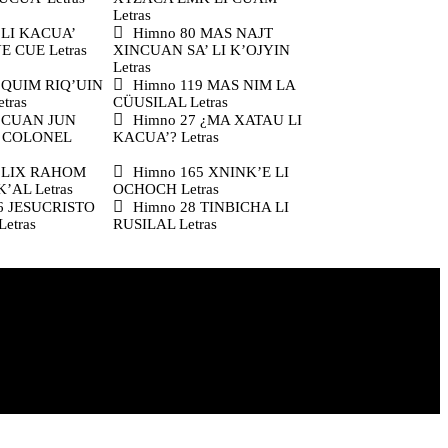
Letras
 LI KACUA’
Himno 80 MAS NAJT
E CUE Letras
XINCUAN SA’ LI K’OJYIN
Letras
 QUIM RIQ’UIN
Himno 119 MAS NIM LA
tras
CÜUSILAL Letras
9 CUAN JUN
Himno 27 ¿MA XATAU LI
 COLONEL
KACUA’? Letras
1 LIX RAHOM
Himno 165 XNINK’E LI
’AL Letras
OCHOCH Letras
6 JESUCRISTO
Himno 28 TINBICHA LI
etras
RUSILAL Letras