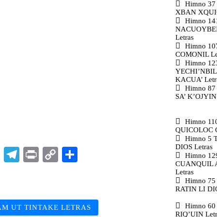
Himno 37
XBAN XQUIQ
Himno 14
NACUOYBEN
Letras
Himno 10
COMONIL Le
Himno 12
YECHI’NBIL
KACUA’ Letr
Himno 8
SA’ K’OJYIN 
Himno 11
QUICOLOC C
Himno 5
DIOS Letras
p
t
nkedIn
X
Telegram
Print
Copy
Compartir
Himno 12
CUANQUIL 
Link
Letras
Himno 7
RATIN LI DIO
Himno 60
AM UT TINTAKE LETRAS
RIQ’UIN Letr