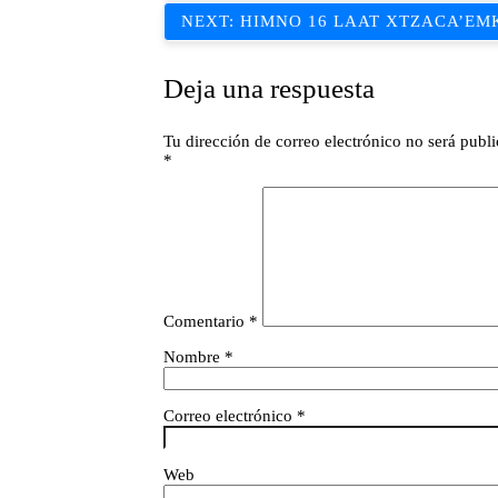
de
NEXT:
HIMNO 16 LAAT XTZACA’EM
entradas
Deja una respuesta
Tu dirección de correo electrónico no será publi
*
Comentario
*
Nombre
*
Correo electrónico
*
Web