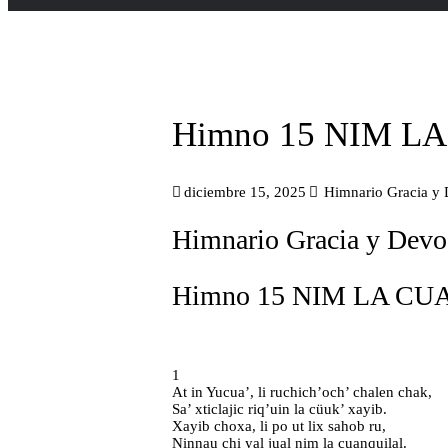
Himno 15 NIM LA
diciembre 15, 2025
Himnario Gracia y
Himnario Gracia y Devo
Himno 15 NIM LA CUA
1
At in Yucua’, li ruchich’och’ chalen chak,
Sa’ xticlajic riq’uin la cüuk’ xayib.
Xayib choxa, li po ut lix sahob ru,
Ninnau chi yal jual nim la cuanquilal.