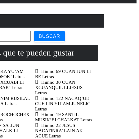
BUSCAR
que te pueden gustar
8 KA YU’AM
Himno 69 CUAN JUN LI
SOK’ Letras
BE Letras
 XCUABI LI
Himno 30 CUAN
AK’ Letras
XCUANQUIL LI JESUS
Letras
 NIM RUSILAL
Himno 122 NACAQ’UE
 Letras
CUE LIN YU’AM JUNELIC
Letras
2 ROCHOCHEX
Himno 19 SANTIL
as
MUSIK’EJ CHALKAT Letras
7 SA’ JUN
Himno 22 JESUS
HALK LI
NACATINRA’ LAIN AK
as
ACUE Letras