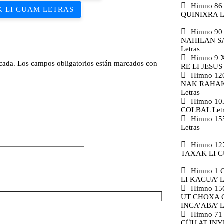
Himno 86
K LI CUAM LETRAS
QUINIXRA Le
Himno 90
NAHILAN SA
Letras
Himno 9 
cada.
Los campos obligatorios están marcados con
RE LI JESUS 
Himno 1
NAK RAHAK
Letras
Himno 10
COLBAL Letr
Himno 1
Letras
Himno 12
TAXAK LI C
Himno 1
LI KACUA’ L
Himno 1
UT CHOXA 
INCA’ABA’ L
Himno 71
CÜU AT INYU