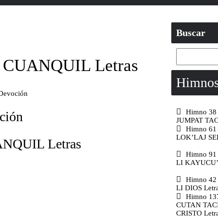
Buscar
 CUANQUIL Letras
Himnos 
 Devoción
Himno 3
ción
JUMPAT TAO
Himno 61
LOK’LAJ SER
NQUIL Letras
Himno 91
LI KAYUCU’A
Himno 4
LI DIOS Letr
Himno 13
CUTAN TAC
CRISTO Letr