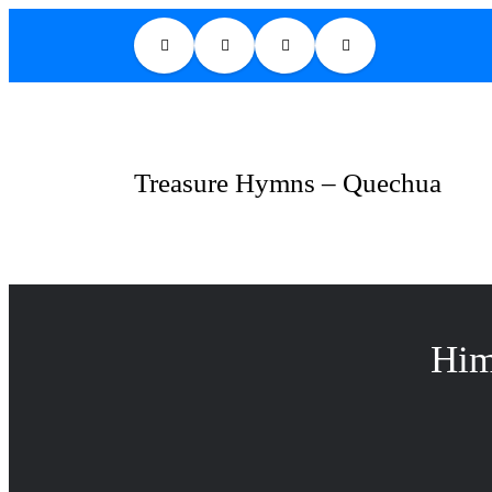
Skip
to
content
Treasure Hymns – Quechua
Him