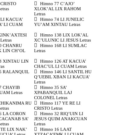
 CRISTO
Himno 77 C’AJO’
tras
XLOK’AL LIX RAHOM
Letras
 LI KACUA’
Himno 74 LI JUNELIC
’ LI CUAM
YU’AM XINTAU Letras
XINK’AXTESI
Himno 138 LIX LOK’AL
Letras
XC’ULUNIC LI JESUS Letras
20 CHANRU
Himno 168 LI SUMLAC
 LIN CH’OL
Letras
3 XINTAU LIN
Himno 126 AT KACUA’
as
CHAC’UL LI CUAM Letras
55 RALANQUIL
Himno 146 LI SANTIL HU
Q’UEBIL XBAN LI KACUA’
Letras
7 CHAYIB
Himno 35 SA’
UAM Letras
XPABANQUIL LAJ
COLONEL Letras
 CHIKANIMA RU
Himno 117 YE RE LI
etras
CRISTO Letras
56 LA CORON
Himno 32 RIQ’UIN LI
CACANAB SA’
JESUS QUIM ANAKCUAN
etras
Letras
 TE LIX NAK’
Himno 16 LAAT
CUA’ Letras
XTZACA’EMK LI CUAM