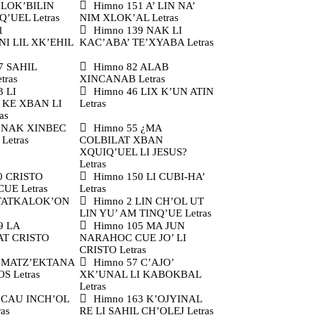
 LOK’BILIN
Himno 151 A’ LIN NA’
’UEL Letras
NIM XLOK’AL Letras
1
Himno 139 NAK LI
I LIL XK’EHIL
KAC’ABA’ TE’XYABA Letras
7 SAHIL
Himno 82 ALAB
tras
XINCANAB Letras
3 LI
Himno 46 LIX K’UN ATIN
 KE XBAN LI
Letras
as
7 NAK XINBEC
Himno 55 ¿MA
Letras
COLBILAT XBAN
XQUIQ’UEL LI JESUS?
Letras
0 CRISTO
Himno 150 LI CUBI-HA’
UE Letras
Letras
 TATKALOK’ON
Himno 2 LIN CH’OL UT
LIN YU’ AM TINQ’UE Letras
9 LA
Himno 105 MA JUN
AT CRISTO
NARAHOC CUE JO’ LI
CRISTO Letras
5 MATZ’EKTANA
Himno 57 C’AJO’
S Letras
XK’UNAL LI KABOKBAL
Letras
 CAU INCH’OL
Himno 163 K’OJYINAL
as
RE LI SAHIL CH’OLEJ Letras