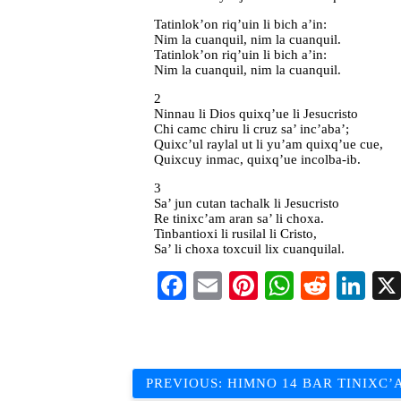
Tatinlok’on riq’uin li bich a’in:
Nim la cuanquil, nim la cuanquil.
Tatinlok’on riq’uin li bich a’in:
Nim la cuanquil, nim la cuanquil.
2
Ninnau li Dios quixq’ue li Jesucristo
Chi camc chiru li cruz sa’ inc’aba’;
Quixc’ul raylal ut li yu’am quixq’ue cue,
Quixcuy inmac, quixq’ue incolba-ib.
3
Sa’ jun cutan tachalk li Jesucristo
Re tinixc’am aran sa’ li choxa.
Tinbantioxi li rusilal li Cristo,
Sa’ li choxa toxcuil lix cuanquilal.
Facebook
Email
Pinterest
WhatsAp
Reddi
Li
Navegación
PREVIOUS:
HIMNO 14 BAR TINIXC’