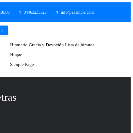
 18.00
04463235323
info@example.com
Himnario Gracia y Devoción Lista de himnos
Hogar
Sample Page
tras