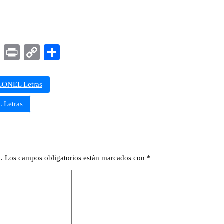
dIn
Telegram
Print
Copy
Compartir
Link
ONEL Letras
Letras
.
Los campos obligatorios están marcados con
*