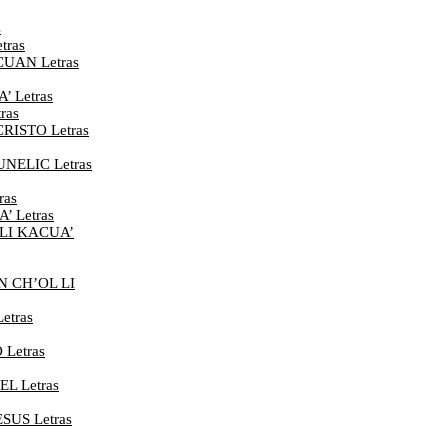
s
tras
UAN Letras
 Letras
ras
RISTO Letras
NELIC Letras
ras
 Letras
 LI KACUA’
N CH’OL LI
etras
Letras
L Letras
SUS Letras