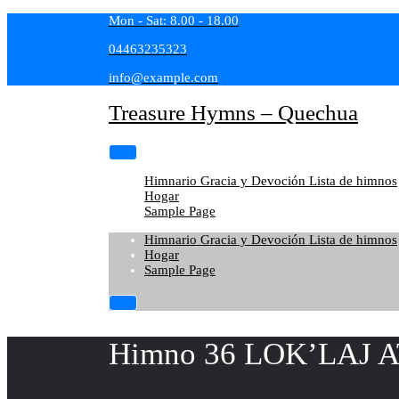
Skip
Mon - Sat: 8.00 - 18.00
to
04463235323
content
info@example.com
Treasure Hymns – Quechua
Himnario Gracia y Devoción Lista de himnos
Hogar
Sample Page
Himnario Gracia y Devoción Lista de himnos
Hogar
Sample Page
Himno 36 LOK’LAJ A