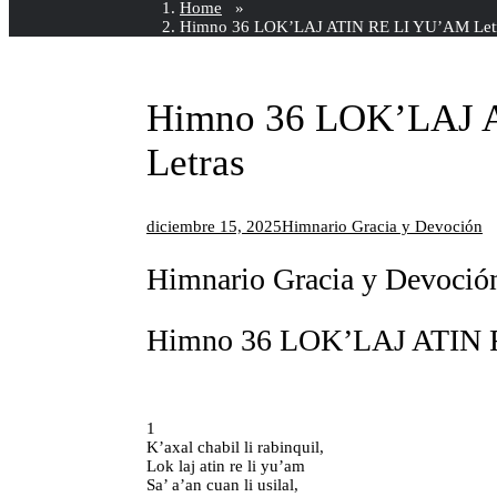
Home
»
Himno 36 LOK’LAJ ATIN RE LI YU’AM Let
Himno 36 LOK’LAJ 
Letras
diciembre 15, 2025
Himnario Gracia y Devoción
Himnario Gracia y Devoció
Himno 36 LOK’LAJ ATIN 
1
K’axal chabil li rabinquil,
Lok laj atin re li yu’am
Sa’ a’an cuan li usilal,