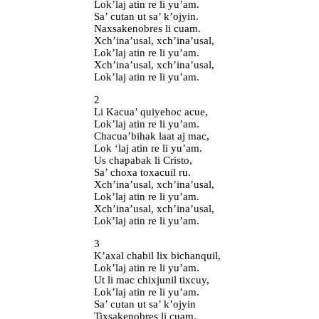
Lok’laj atin re li yu’am.
Sa’ cutan ut sa’ k’ojyin.
Naxsakenobres li cuam.
Xch’ina’usal, xch’ina’usal,
Lok’laj atin re li yu’am.
Xch’ina’usal, xch’ina’usal,
Lok’laj atin re li yu’am.
2
Li Kacua’ quiyehoc acue,
Lok’laj atin re li yu’am.
Chacua’bihak laat aj mac,
Lok ‘laj atin re li yu’am.
Us chapabak li Cristo,
Sa’ choxa toxacuil ru.
Xch’ina’usal, xch’ina’usal,
Lok’laj atin re li yu’am.
Xch’ina’usal, xch’ina’usal,
Lok’laj atin re li yu’am.
3
K’axal chabil lix bichanquil,
Lok’laj atin re li yu’am.
Ut li mac chixjunil tixcuy,
Lok’laj atin re li yu’am.
Sa’ cutan ut sa’ k’ojyin
Tixsakenobres li cuam.