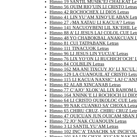
Himno 19 SANTIL MUSIK’EJ CHALKAT Let
Himno 56 QUIM RIQ’UIN LI CRISTO Letras
Himno 42 ROCHOCHEX LI DIOS Letras
Himno 41 LIN YU’AM XINQ’UE ABAN Letr
Himno 27 ¿MA XATAU LI KACUA’? Letras
Himno 141 NACUOYBENI LIL XK’EHIL Let
Himno 88 A’ LI JESUS LAJ COLOL CUE Let
Himno 48 YO CHABOKBAL ANAKCUAN Le
Himno 81 CUI TATPABANK Letras
Himno 111 TINACUOK Letras
Himno 96 LI JESUS LIN YUCUA’ Letras
Himno 76 LIX YO’ON LI RUCHICH’OCH’ L
Himno 84 COLBILIN Letras
Himno 162 MA ANI TIXCUY JO’ LI XC’UL L
Himno 129 LA CUANQUIL AT CRISTO Letr
Himno 115 LI KACUA NAXSIC’ LAJ C’ANJE
Himno 82 ALAB XINCANAB Letras
Himno 77 C’AJO’ XLOK’AL LIX RAHOM Le
Himno 164 XNINK’E LI ROCHOCH LI DIOS
Himno 64 LI CRISTO QUIKOLOC CUE Letr
Himno 99 NAK CUANKO SA’ CHOXA Letra
Himno 65 CHIRU CRUZ, CHIRU CRUZ Letr
Himno 47 QUICUAN JUN QUICAM SBAN L
Himno 72 JO’ NAK CUANQUIN Letras
Himno 3 LI SANTIL YU’AM Letras
Himno 102 INC’A’ TASACHK SA’ INCH’OL 
Himno 101 SA LIN CH’OL JO’CAN NAK NI