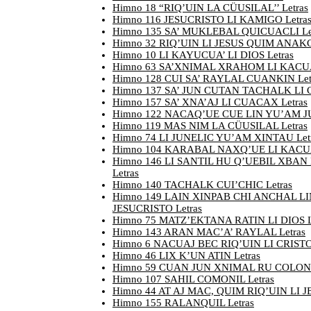
Himno 18 “RIQ’UIN LA CÜUSILAL’’ Letras
Himno 116 JESUCRISTO LI KAMIGO Letra
Himno 135 SA’ MUKLEBAL QUICUACLI Le
Himno 32 RIQ’UIN LI JESUS QUIM ANAKC
Himno 10 LI KAYUCUA’ LI DIOS Letras
Himno 63 SA’XNIMAL XRAHOM LI KACUA’
Himno 128 CUI SA’ RAYLAL CUANKIN Let
Himno 137 SA’ JUN CUTAN TACHALK LI C
Himno 157 SA’ XNA’AJ LI CUACAX Letras
Himno 122 NACAQ’UE CUE LIN YU’AM JU
Himno 119 MAS NIM LA CÜUSILAL Letras
Himno 74 LI JUNELIC YU’AM XINTAU Let
Himno 104 KARABAL NAXQ’UE LI KACUA’
Himno 146 LI SANTIL HU Q’UEBIL XBAN
Letras
Himno 140 TACHALK CUI’CHIC Letras
Himno 149 LAIN XINPAB CHI ANCHAL LI
JESUCRISTO Letras
Himno 75 MATZ’EKTANA RATIN LI DIOS L
Himno 143 ARAN MAC’A’ RAYLAL Letras
Himno 6 NACUAJ BEC RIQ’UIN LI CRISTO 
Himno 46 LIX K’UN ATIN Letras
Himno 59 CUAN JUN XNIMAL RU COLONE
Himno 107 SAHIL COMONIL Letras
Himno 44 AT AJ MAC, QUIM RIQ’UIN LI JE
Himno 155 RALANQUIL Letras