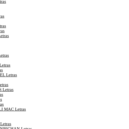
ras
as
ras
ras
tras
etras
etras
as
L Letras
tras
 Letras
as
s
as
I MAC Letras
Letras
NBICHAN Letras