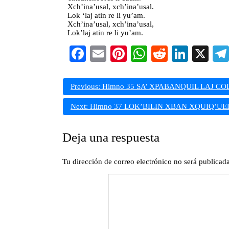
Xch’ina’usal, xch’ina’usal.
Lok ‘laj atin re li yu’am.
Xch’ina’usal, xch’ina’usal,
Lok’laj atin re li yu’am.
Facebook
Email
Pinterest
WhatsApp
Reddit
Linke
X
Navegación
Previous:
Himno 35 SA’ XPABANQUIL LAJ COL
de
Next:
Himno 37 LOK’BILIN XBAN XQUIQ’UEL 
entradas
Deja una respuesta
Tu dirección de correo electrónico no será publicada