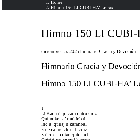
Home
»
Himno 150 LI CUBI-HA’ Letras
Himno 150 LI CUBI-H
diciembre 15, 2025
Himnario Gracia y Devoción
Himnario Gracia y Devoció
Himno 150 LI CUBI-HA’ Le
1
Li Kacua’ quicam chiru cruz
Quimuke sa’ muklebal
Inc’a’ quilaj li karahbal
Sa’ xcamic chiru li cruz
Sa’ rox li cutan quicuacli