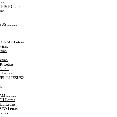
as
RISTO Letras
ras
US Letras
OK’AL Letras
tras
tras
tras
 Letras
etras
Letras
EL LI JESUS?
s
AM Letras
H Letras
L Letras
STO Letras
tras