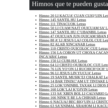
Himnos que te pueden gusta
Himno 20 LI KACUA’ CUAN CUIQ’UIN Let
Himno 145 SANTIL HU Letras
Himno 111 TINACUOK Letras
Himno 50 LI CUAM NAJT QUICUAM SA’ LI
Himno 147 SANTIL HU C’UBANBIL Letras
Himno 47 QUICUAN JUN QUICAM SBAN L
Himno 88 A’ LI JESUS LAJ COLOL CUE Let
Himno 82 ALAB XINCANAB Letras
Himno 110 CRISTO QUICOLOC CUE Letras
Himno 156 LA CORON UT CHOXA CACAN
INCA’ABA’ Letras
Himno 150 LI CUBI-HA’ Letras
Himno 64 LI CRISTO QUIKOLOC CUE Letr
Himno 76 LIX YO’ON LI RUCHICH’OCH’ L
Himno 96 LI JESUS LIN YUCUA’ Letras
Himno 19 SANTIL MUSIK’EJ CHALKAT Let
Himno 14 BAR TINIXC’AM UT TINTAKE Le
Himno 25 LOK’ONINBIL TAXAK LI DIOS L
Himno 160 LOK’LAJ K’OJYIN Letras
Himno 133 SA’ XBEN BOL LI CALVARIO Le
Himno 166 NINK’E RE LA CHIHAB Letras
Himno 6 NACUAJ BEC RIQ’UIN LI CRISTO 
Himno 63 SA’XNIMAL XRAHOM LI KACUA’