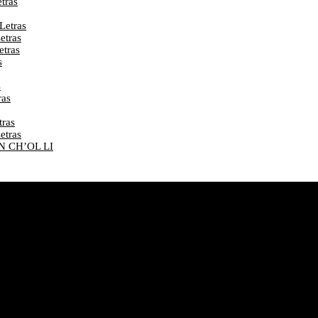
tras
etras
tras
tras
s
s
as
ras
tras
N CH’OL LI