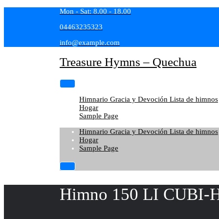
Skip
Mon - Sat: 8.00 - 18.00
to
04463235323
content
info@example.com
Treasure Hymns – Quechua
Himnario Gracia y Devoción Lista de himnos
Hogar
Sample Page
Himnario Gracia y Devoción Lista de himnos
Hogar
Sample Page
Himno 150 LI CUBI-H