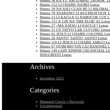
Himno 38 KA YU’AM JUMPAT TAOSOK’ Le
Himno 152 LI CHABIL NA’BEJ Letras
Himno 39 NA’AJEJ CUAN RE LI HILOBAL L
Himno 78 XSAKENO’ LI RUCHICH’OCH’ Le
Himno 13 LI KACUA’ LI NABOCOK CUE Le
Himno 151 A’ LIN NA’ NIM XLOK’AL Letra
Himno 27 ¿MA XATAU LI KACUA’? Letras
Himno 31 US TATYO’LAK CUI’CHIC Letra
Himno 92 JESUS LI CHABIL COLONEL Letr
Himno 26 SANTO, SANTO, SANTO Letras
Himno 118 LI JESUS LI CHABIL AMIGO Let
Himno 67 QUIM RIQ’UIN LAJ BANONEL Le
Himno 149 LAIN XINPAB CHI ANCHAL LI
JESUCRISTO Letras
Archives
diciembre 2025
Categories
Himnario Gracia y Devoción
Uncategorized