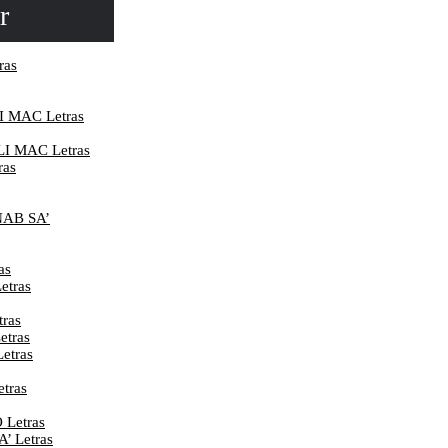
r
ras
 MAC Letras
I MAC Letras
ras
AB SA’
as
etras
ras
tras
etras
tras
Letras
 Letras