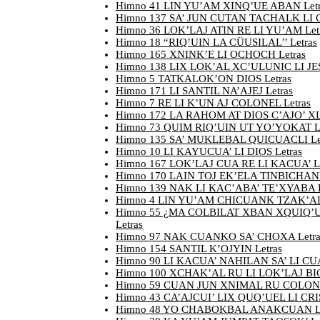
Himno 41 LIN YU’AM XINQ’UE ABAN Letr
Himno 137 SA’ JUN CUTAN TACHALK LI C
Himno 36 LOK’LAJ ATIN RE LI YU’AM Let
Himno 18 “RIQ’UIN LA CÜUSILAL’’ Letras
Himno 165 XNINK’E LI OCHOCH Letras
Himno 138 LIX LOK’AL XC’ULUNIC LI JES
Himno 5 TATKALOK’ON DIOS Letras
Himno 171 LI SANTIL NA’AJEJ Letras
Himno 7 RE LI K’UN AJ COLONEL Letras
Himno 172 LA RAHOM AT DIOS C’AJO’ XL
Himno 73 QUIM RIQ’UIN UT YO’YOKAT Le
Himno 135 SA’ MUKLEBAL QUICUACLI Le
Himno 10 LI KAYUCUA’ LI DIOS Letras
Himno 167 LOK’LAJ CUA RE LI KACUA’ Le
Himno 170 LAIN TOJ EK’ELA TINBICHANK
Himno 139 NAK LI KAC’ABA’ TE’XYABA L
Himno 4 LIN YU’AM CHICUANK TZAK’AL 
Himno 55 ¿MA COLBILAT XBAN XQUIQ’U
Letras
Himno 97 NAK CUANKO SA’ CHOXA Letra
Himno 154 SANTIL K’OJYIN Letras
Himno 90 LI KACUA’ NAHILAN SA’ LI CU
Himno 100 XCHAK’AL RU LI LOK’LAJ BIC
Himno 59 CUAN JUN XNIMAL RU COLONE
Himno 43 CA’AJCUI’ LIX QUQ’UEL LI CRI
Himno 48 YO CHABOKBAL ANAKCUAN Le