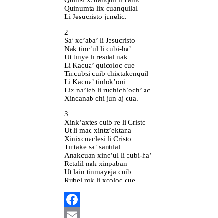
Quirisi xcuanquil li camc
Quinumta lix cuanquilal
Li Jesucristo junelic.
2
Sa’ xc’aba’ li Jesucristo
Nak tinc’ul li cubi-ha’
Ut tinye li resilal nak
Li Kacua’ quicoloc cue
Tincubsi cuib chixtakenquil
Li Kacua’ tinlok’oni
Lix na’leb li ruchich’och’ ac
Xincanab chi jun aj cua.
3
Xink’axtes cuib re li Cristo
Ut li mac xintz’ektana
Xinixcuaclesi li Cristo
Tintake sa’ santilal
Anakcuan xinc’ul li cubi-ha’
Retalil nak xinpaban
Ut lain tinmayeja cuib
Rubel rok li xcoloc cue.
Facebook