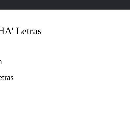
A’ Letras
n
tras