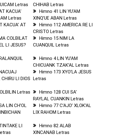
UICAM Letras
CHIHAB Letras
 AT KACUA’
Himno 41 LIN YU’AM
UAM Letras
XINQ’UE ABAN Letras
AT KACUA’ AT
Himno 112 AMERICA RE LI
s
CRISTO Letras
¿MA COLBILAT
Himno 15 NIM LA
EL LI JESUS?
CUANQUIL Letras
 RALANQUIL
Himno 4 LIN YU’AM
CHICUANK TZAK’AL Letras
 NACUAJ
Himno 173 XYO’LA JESUS
 CHIRU LI DIOS
Letras
OLBILIN Letras
Himno 128 CUI SA’
RAYLAL CUANKIN Letras
SA LIN CH’OL
Himno 77 C’AJO’ XLOK’AL
NINBICHAN
LIX RAHOM Letras
TINTAKE LI
Himno 82 ALAB
etras
XINCANAB Letras