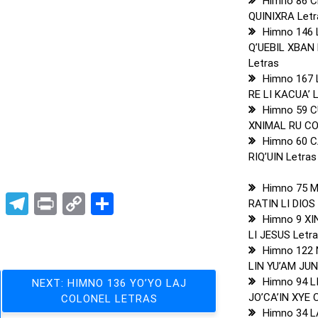
Himno 86 
QUINIXRA Letr
Himno 146 
Q’UEBIL XBAN 
Letras
Himno 167
RE LI KACUA’ 
Himno 59 
XNIMAL RU CO
Himno 60 C
RIQ’UIN Letras
Himno 75 
pp
t
nkedIn
X
Telegram
Print
Copy
Compartir
RATIN LI DIOS
Link
Himno 9 XI
LI JESUS Letr
Himno 122
LIN YU’AM JUN
Himno 94 L
NEXT:
HIMNO 136 YO’YO LAJ
JO’CA’IN XYE 
COLONEL LETRAS
Himno 34 