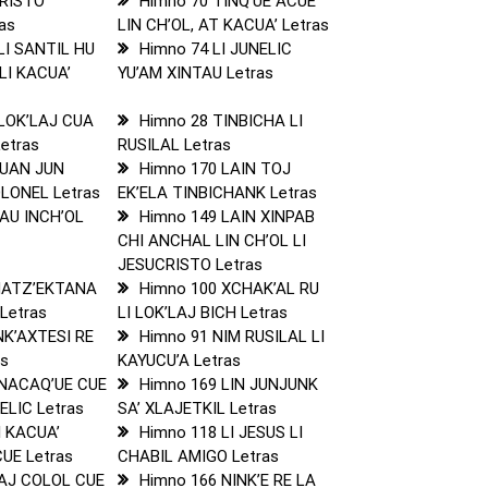
CRISTO
Himno 70 TINQ’UE ACUE
as
LIN CH’OL, AT KACUA’ Letras
LI SANTIL HU
Himno 74 LI JUNELIC
LI KACUA’
YU’AM XINTAU Letras
 LOK’LAJ CUA
Himno 28 TINBICHA LI
Letras
RUSILAL Letras
CUAN JUN
Himno 170 LAIN TOJ
LONEL Letras
EK’ELA TINBICHANK Letras
AU INCH’OL
Himno 149 LAIN XINPAB
CHI ANCHAL LIN CH’OL LI
JESUCRISTO Letras
MATZ’EKTANA
Himno 100 XCHAK’AL RU
 Letras
LI LOK’LAJ BICH Letras
NK’AXTESI RE
Himno 91 NIM RUSILAL LI
as
KAYUCU’A Letras
 NACAQ’UE CUE
Himno 169 LIN JUNJUNK
ELIC Letras
SA’ XLAJETKIL Letras
I KACUA’
Himno 118 LI JESUS LI
CUE Letras
CHABIL AMIGO Letras
LAJ COLOL CUE
Himno 166 NINK’E RE LA