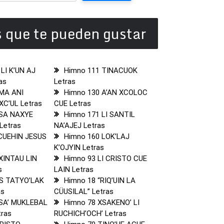
 que te pueden gustar
 LI K’UN AJ
Himno 111 TINACUOK
as
Letras
 MA ANI
Himno 130 A’AN XCOLOC
 XC’UL Letras
CUE Letras
 SA NAXYE
Himno 171 LI SANTIL
Letras
NA’AJEJ Letras
 CUEHIN JESUS
Himno 160 LOK’LAJ
K’OJYIN Letras
XINTAU LIN
Himno 93 LI CRISTO CUE
s
LAIN Letras
US TATYO’LAK
Himno 18 “RIQ’UIN LA
as
CÜUSILAL’’ Letras
 SA’ MUKLEBAL
Himno 78 XSAKENO’ LI
tras
RUCHICH’OCH’ Letras