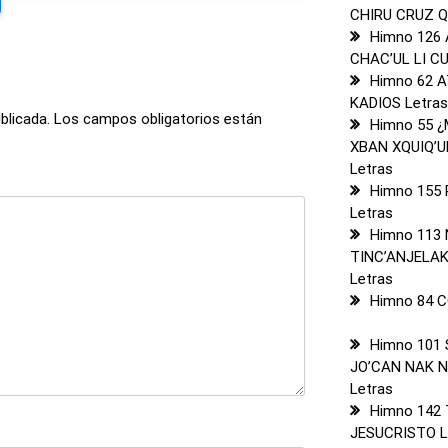
CHIRU CRUZ Q
Himno 126
CHAC’UL LI C
Himno 62 
KADIOS Letra
blicada.
Los campos obligatorios están
Himno 55 
XBAN XQUIQ’U
Letras
Himno 155
Letras
Himno 113
TINC’ANJELAK
Letras
Himno 84 C
Himno 101 
JO’CAN NAK 
Letras
Himno 142 
JESUCRISTO L