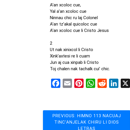
A’an xcoloc cue,
Yal a’an xcoloc cue
Ninnau chic ru laj Colonel
A’an tz’akal quicoloc cue
A’an xcoloc cue li Cristo Jesus
2
Ut nak xinixcol li Cristo
Xink’axtesi re li cuam
Jun aj cua xinpab li Cristo
Toj chalen nak tachalk cui’ chic.
Facebook
Email
Pinterest
WhatsA
Reddi
Li
Navegación
PREVIOUS:
HIMNO 113 NACUAJ
TINC’ANJELAK CHIRU LI DIOS
de
LETRAS