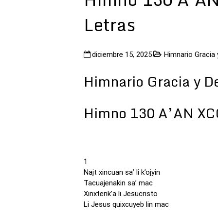
Letras
diciembre 15, 2025
Himnario Gracia
Himnario Gracia y D
Himno 130 A’AN XC
1
Najt xincuan sa’ li k’ojyin
Tacuajenakin sa’ mac
Xinxtenk’a li Jesucristo
Li Jesus quixcuyeb lin mac