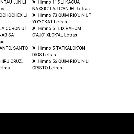
INTAU JUN LI
Himno 115 LI KACUA
as
NAXSIC’ LAJ C’ANJEL Letras
ROCHOCHEX LI
Himno 73 QUIM RIQ’UIN UT
YO’YOKAT Letras
 LA CORON UT
Himno 51 LIX RAHOM
AB SA’
C’AJO’ XLOK’AL Letras
ras
SANTO, SANTO,
Himno 5 TATKALOK’ON
DIOS Letras
HIRU CRUZ,
Himno 56 QUIM RIQ’UIN LI
etras
CRISTO Letras