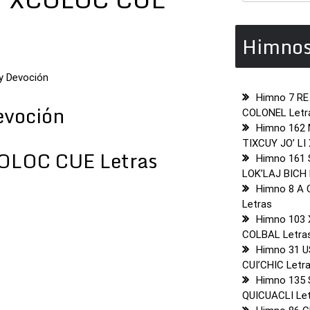
Himnos
 y Devoción
Himno 7 RE
evoción
COLONEL Letr
Himno 162
TIXCUY JO’ LI
OLOC CUE Letras
Himno 161
LOK’LAJ BICH 
Himno 8 A
Letras
Himno 103 
COLBAL Letra
Himno 31 
CUI’CHIC Letr
Himno 135
QUICUACLI Le