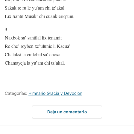
Sakak re ru le yu’am chi tz’akal
Lix Santil Musik’ chi cuank eriq’uin.
3
Naxbok sa’ santilal lix tenamit
Re che’ royben xc’ulunic li Kacua’
Chataksi la cuilobal sa’ choxa
Chamayeja la yu’am chi tz’akal.
Categorías:
Himnario Gracia y Devoción
Deja un comentario