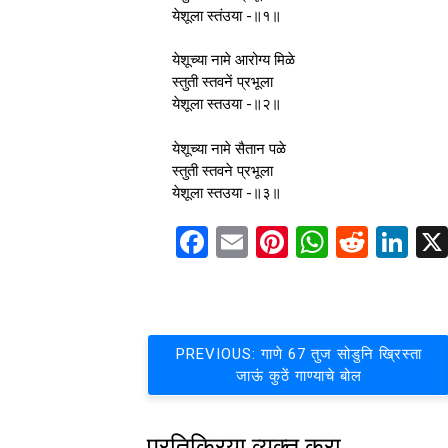
येशूला स्तंउया -॥१॥
येशूच्या नामे आरोग्य मिळे
स्तुती स्तवनें प्रभूला
येशूला स्तउया -॥२॥
येशूच्या नामे सैतान पळे
स्तुती स्तवने प्रभूला
येशूला स्तउया -॥३॥
Facebook
Email
Pinterest
WhatsA
Reddi
Li
पोस्टचे
PREVIOUS:
गाणे 67 तुज सोडुनि ख्रिस्ता
जाऊं कुठें गाण्याचे बोल
नॅव्हिगेशन
प्रतिक्रिया व्यक्त करा