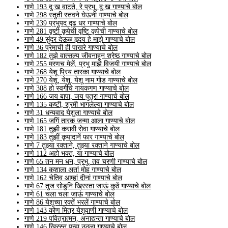
गाणे 193 दु:ख वाटते, रे प्रभू, दु:ख गाण्याचे बोल
गाणे 298 स्तुती स्तवने घेऊनी गाण्याचे बोल
गाणे 239 प्रभुपद दृढ धर गाण्याचे बोल
गाणे 281 वृष्टी कृपेची वृष्टि कृपेची गाण्याचे बोल
गाणे 49 सुंदर देऊळ हृदय हे माझे गाण्याचे बोल
गाणे 36 प्रेमाची ही पाखरे गाण्याचे बोल
गाणे 182 तुझे वात्सल्य जीवनाहून श्रेष्ठ गाण्याचे बोल
गाणे 255 मरणच मेलें, प्रभु माझे विजयी गाण्याचे बोल
गाणे 268 येशू प्रिय तारका गाण्याचे बोल
गाणे 270 येशू, येशू, येशू नाम गोड गाण्याचे बोल
गाणे 308 हो स्वर्गीचे गायकगण गाण्याचे बोल
गाणे 166 जय बापा, जय पुत्रा गाण्याचे बोल
गाणे 135 कष्टी, श्रमी भागलेल्या गाण्याचे बोल
गाणे 31 धन्यवाद येशुला गाण्याचे बोल
गाणे 165 जगिं तारक जन्मा आला गाण्याचे बोल
गाणे 181 तुझी करावी सेवा गाण्याचे बोल
गाणे 183 तुझीं कृपादानें फार गाण्याचे बोल
गाणे 7 तुझ्या रक्ताने, तुझ्या रक्ताने गाण्याचे बोल
गाणे 112 अहो भक्त, या गाण्याचे बोल
गाणे 65 तन मन धन, प्रभू, तव चरणी गाण्याचे बोल
गाणे 134 कशाला अतां मोह गाण्याचे बोल
गाणे 162 चेतिव आम्हां दीनां गाण्याचे बोल
गाणे 67 तुज सोडुनि ख्रिस्ता जाऊं कुठें गाण्याचे बोल
गाणे 61 चला चला जाऊं गाण्याचे बोल
गाणे 86 येशूच्या रक्तें भरलें गाण्याचे बोल
गाणे 143 कोण मित्र येशूवाणी गाण्याचे बोल
गाणे 219 पवित्रात्मन्, अनाद्यन्ता गाण्याचे बोल
गाणे 146 ख्रिस्त पुन्हा उठला गाण्याचे बोल