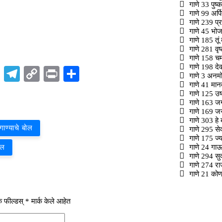
गाणे 33 पुष्
गाणे 99 अर्पि
गाणे 239 प्र
गाणे 45 भोज
गाणे 185 तूं 
गाणे 281 वृष्
गाणे 158 चम
गाणे 198 देव
p
t
nkedIn
X
Telegram
Copy
Print
Share
गाणे 3 अनमोल
गाणे 41 मान
Link
गाणे 125 उषा
गाणे 163 जगत
गाणे 169 जसा
गाणे 303 हे ब
गाण्याचे बोल
गाणे 295 से
गाणे 175 ज्य
गाणे 24 गाऊन
ोल
गाणे 294 सुवं
गाणे 274 राज
गाणे 21 कोण 
 फील्डस्
*
मार्क केले आहेत