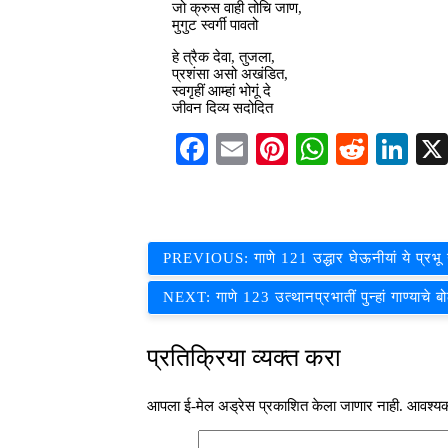
जो क्रुस वाही तोचि जाण,
मुगुट स्वर्गी पावतो
हे त्रैक देवा, तुजला,
प्रशंसा असो अखंडित,
स्वगृहीं आम्हां भोगूं दे
जीवन दिव्य सदोदित
Facebook
Email
Pinterest
WhatsAp
Reddi
Li
पोस्टचे
PREVIOUS:
गाणे 121 उद्धार घेऊनीयां ये प्रभू 
नॅव्हिगेशन
NEXT:
गाणे 123 उत्थानप्रभातीं पुन्हां गाण्याचे ब
प्रतिक्रिया व्यक्त करा
आपला ई-मेल अड्रेस प्रकाशित केला जाणार नाही.
आवश्यक