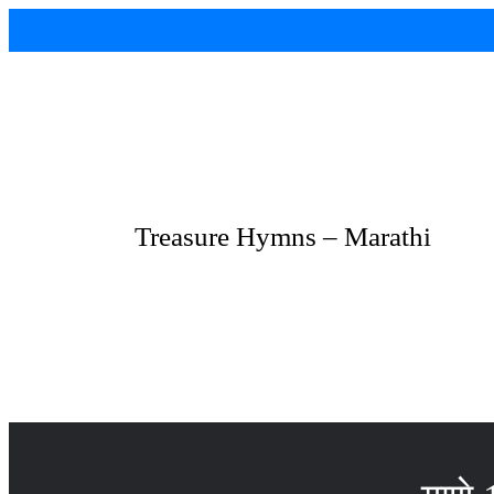
Skip
to
content
Treasure Hymns – Marathi