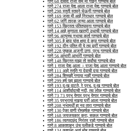
गाणे 68 दावीद राजा सम मी गाईन गाण्याचे बोल
गाणे 274 राजा येशू आला राजा येशू गाण्याचे बोल
गाणे 298 स्तुती स्तवने घेऊनी गाण्याचे बोल
गाणे 169 जसा मी आहें निराधार गाण्याचे बोल
गाणे 62 जगिं तारक जन्मा आला गाण्याचे बोल
गाणे 153 ख्रिस्ता पतितपावना गाण्याचे बोल
गाणे 14 आहे कुणाला खात्री उधाची गाण्याचे बोल
गाणे 96 अत्युच्च नभाचा कर्ता गाण्याचे बोल
गाणे 305 हे बापा यांस क्षमा दे कृपा गाण्याचे बोल
गाणे 192 दीन पतित मी ये तव द्वारीं गाण्याचे बोल
गाणे 228 पुष्कळ अजुनी उणा, प्रभू गाण्याचे बोल
गाणे 56 आभारी आभारी गाण्याचे बोल
गाणे 148 ख्रिस्त माझा तो सर्वांचा गाण्याचे बोल
गाणे 1 राजा येशू आला । राजा येशू आला गाण्याचे बोल
गाणे 111 अहो स्तुति गा देवाची दया गाण्याचे बोल
गाणे 284 शिष्यही गणाया नाहीं गाण्याचे बोल
गाणे 299 हर्ष पहा झाला गाण्याचे बोल
गाणे 193 दु:ख वाटते, रे प्रभू, दु:ख गाण्याचे बोल
गाणे 114 आशीर्वादाची नदी, तव लोक गाण्याचे बोल
गाणे 73 73 प्रभु येणार प्रभु येणार गाण्याचे बोल
गाणे 35 प्रभुराया माइया घरी आला गाण्याचे बोल
गाणे 208 नभामधीं हा नव तारा गाण्याचे बोल
गाणे 130 ऐका वाणी रोमहर्षक गाण्याचे बोल
गाणे 168 जयजयकार करा, सकल गाण्याचे बोल
गाणे 186 त्वत्पदछंद निरंतर राहो गाण्याचे बोल
गाणे 8 आकाशाहून उंच पलीकडे गाण्याचे बोल
गाणे 134 कशाला अतां मोह गाण्याचे बोल