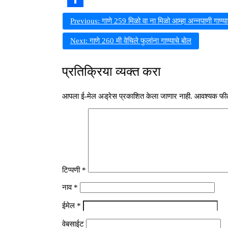
Share
पोस्टचे
Previous:
गाणे 259 मिळो वा ना मिळो आम्हा अन्नपाणी गाण्या
नॅव्हिगेशन
Next:
गाणे 260 मी वेचिले फुलांना गाण्याचे बोल
प्रतिक्रिया व्यक्त करा
आपला ई-मेल अड्रेस प्रकाशित केला जाणार नाही.
आवश्यक फील
टिप्पणी
*
नाव
*
ईमेल
*
वेबसाईट