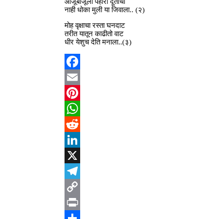
आजूबाजूला पहारा दूतांचा
नाही धोका मुली या जिवाला.. (२)
मोह वृक्षाचा रस्ता घनदाट
तरीत यातून काढीतो वाट
धीर येशुच देति मनाला..(३)
Facebook
Email
Pinterest
WhatsApp
Reddit
LinkedIn
X
Telegram
Copy
Link
Print