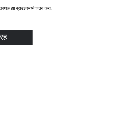
केतस्थळ ह्या ब्राउझरमध्ये जतन करा.
्रह