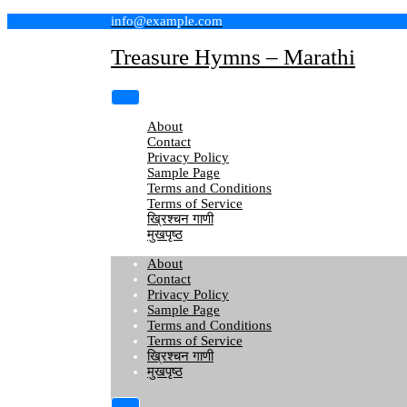
Skip
info@example.com
to
content
Treasure Hymns – Marathi
About
Contact
Privacy Policy
Sample Page
Terms and Conditions
Terms of Service
ख्रिश्चन गाणी
मुखपृष्ठ
About
Contact
Privacy Policy
Sample Page
Terms and Conditions
Terms of Service
ख्रिश्चन गाणी
मुखपृष्ठ