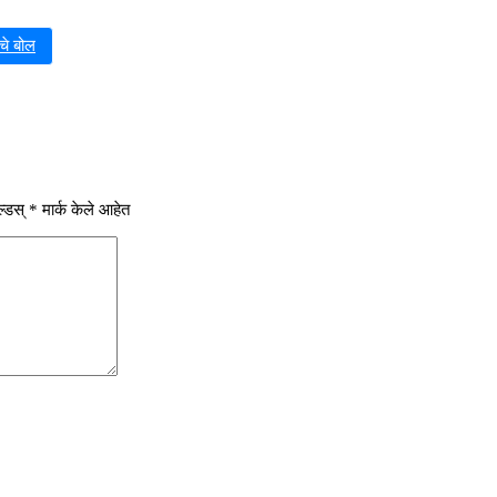
चे बोल
्डस्
*
मार्क केले आहेत