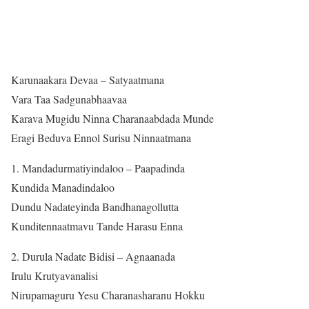
Karunaakara Devaa – Satyaatmana
Vara Taa Sadgunabhaavaa
Karava Mugidu Ninna Charanaabdada Munde
Eragi Beduva Ennol Surisu Ninnaatmana
1. Mandadurmatiyindaloo – Paapadinda
Kundida Manadindaloo
Dundu Nadateyinda Bandhanagollutta
Kunditennaatmavu Tande Harasu Enna
2. Durula Nadate Bidisi – Agnaanada
Irulu Krutyavanalisi
Nirupamaguru Yesu Charanasharanu Hokku