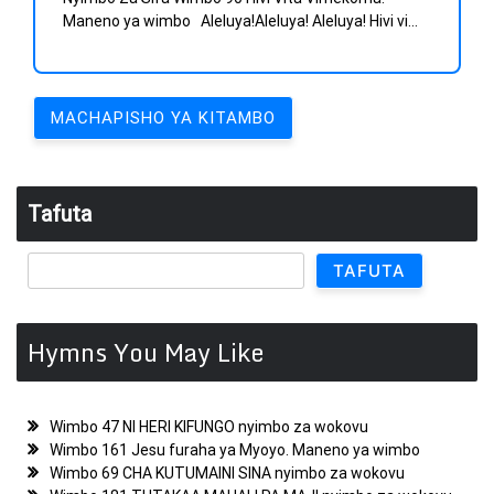
Maneno ya wimbo Aleluya!AIeIuya! Aleluya! Hivi vi...
Urambazaji
MACHAPISHO YA KITAMBO
wa
machapisho
Tafuta
TAFUTA
Hymns You May Like
Wimbo 47 NI HERI KIFUNGO nyimbo za wokovu
Wimbo 161 Jesu furaha ya Myoyo. Maneno ya wimbo
Wimbo 69 CHA KUTUMAINI SINA nyimbo za wokovu