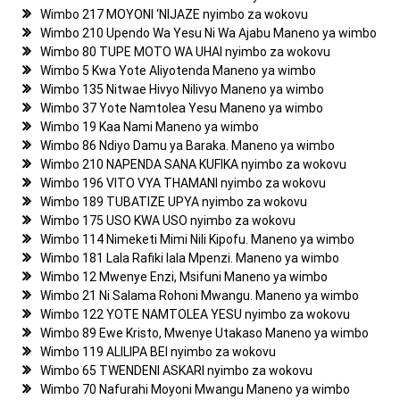
Wimbo 217 MOYONI ‘NIJAZE nyimbo za wokovu
Wimbo 210 Upendo Wa Yesu Ni Wa Ajabu Maneno ya wimbo
Wimbo 80 TUPE MOTO WA UHAI nyimbo za wokovu
Wimbo 5 Kwa Yote Aliyotenda Maneno ya wimbo
Wimbo 135 Nitwae Hivyo Nilivyo Maneno ya wimbo
Wimbo 37 Yote Namtolea Yesu Maneno ya wimbo
Wimbo 19 Kaa Nami Maneno ya wimbo
Wimbo 86 Ndiyo Damu ya Baraka. Maneno ya wimbo
Wimbo 210 NAPENDA SANA KUFIKA nyimbo za wokovu
Wimbo 196 VITO VYA THAMANI nyimbo za wokovu
Wimbo 189 TUBATIZE UPYA nyimbo za wokovu
Wimbo 175 USO KWA USO nyimbo za wokovu
Wimbo 114 Nimeketi Mimi Nili Kipofu. Maneno ya wimbo
Wimbo 181 Lala Rafiki lala Mpenzi. Maneno ya wimbo
Wimbo 12 Mwenye Enzi, Msifuni Maneno ya wimbo
Wimbo 21 Ni Salama Rohoni Mwangu. Maneno ya wimbo
Wimbo 122 YOTE NAMTOLEA YESU nyimbo za wokovu
Wimbo 89 Ewe Kristo, Mwenye Utakaso Maneno ya wimbo
Wimbo 119 ALILIPA BEI nyimbo za wokovu
Wimbo 65 TWENDENI ASKARI nyimbo za wokovu
Wimbo 70 Nafurahi Moyoni Mwangu Maneno ya wimbo