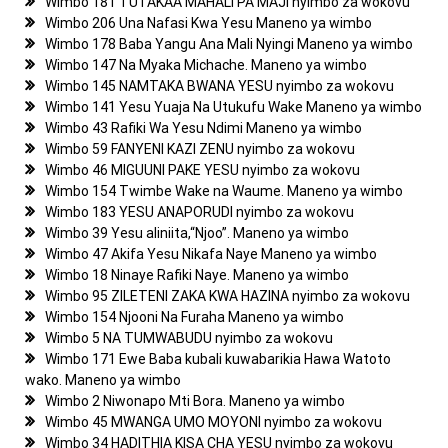
Wimbo 181 TUTAKAA MAHALI PA MAJI nyimbo za wokovu
Wimbo 206 Una Nafasi Kwa Yesu Maneno ya wimbo
Wimbo 178 Baba Yangu Ana Mali Nyingi Maneno ya wimbo
Wimbo 147 Na Myaka Michache. Maneno ya wimbo
Wimbo 145 NAMTAKA BWANA YESU nyimbo za wokovu
Wimbo 141 Yesu Yuaja Na Utukufu Wake Maneno ya wimbo
Wimbo 43 Rafiki Wa Yesu Ndimi Maneno ya wimbo
Wimbo 59 FANYENI KAZI ZENU nyimbo za wokovu
Wimbo 46 MIGUUNI PAKE YESU nyimbo za wokovu
Wimbo 154 Twimbe Wake na Waume. Maneno ya wimbo
Wimbo 183 YESU ANAPORUDI nyimbo za wokovu
Wimbo 39 Yesu aIiniita,“Njoo”. Maneno ya wimbo
Wimbo 47 Akifa Yesu Nikafa Naye Maneno ya wimbo
Wimbo 18 Ninaye Rafiki Naye. Maneno ya wimbo
Wimbo 95 ZILETENI ZAKA KWA HAZINA nyimbo za wokovu
Wimbo 154 Njooni Na Furaha Maneno ya wimbo
Wimbo 5 NA TUMWABUDU nyimbo za wokovu
Wimbo 171 Ewe Baba kubali kuwabarikia Hawa Watoto
wako. Maneno ya wimbo
Wimbo 2 Niwonapo Mti Bora. Maneno ya wimbo
Wimbo 45 MWANGA UMO MOYONI nyimbo za wokovu
Wimbo 34 HADITHIA KISA CHA YESU nyimbo za wokovu