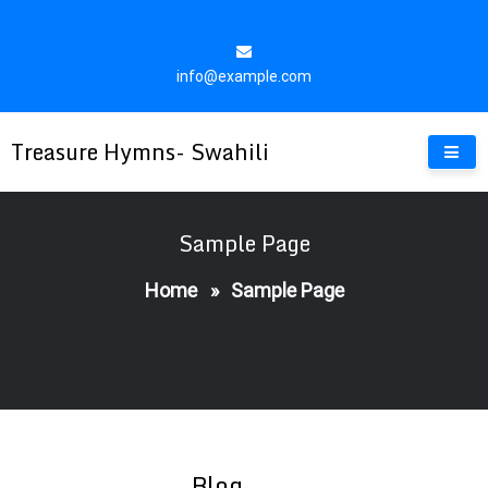
Skip
to
content
info@example.com
Treasure Hymns- Swahili
Sample Page
Home
»
Sample Page
Blog