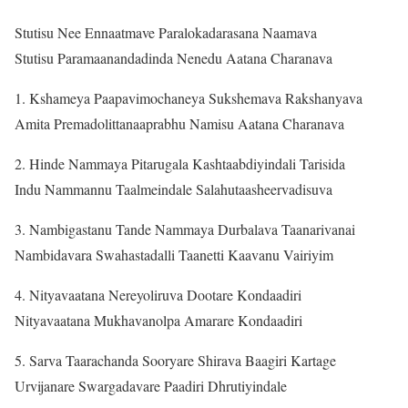
Stutisu Nee Ennaatmave Paralokadarasana Naamava
Stutisu Paramaanandadinda Nenedu Aatana Charanava
1. Kshameya Paapavimochaneya Sukshemava Rakshanyava
Amita Premadolittanaaprabhu Namisu Aatana Charanava
2. Hinde Nammaya Pitarugala Kashtaabdiyindali Tarisida
Indu Nammannu Taalmeindale Salahutaasheervadisuva
3. Nambigastanu Tande Nammaya Durbalava Taanarivanai
Nambidavara Swahastadalli Taanetti Kaavanu Vairiyim
4. Nityavaatana Nereyoliruva Dootare Kondaadiri
Nityavaatana Mukhavanolpa Amarare Kondaadiri
5. Sarva Taarachanda Sooryare Shirava Baagiri Kartage
Urvijanare Swargadavare Paadiri Dhrutiyindale