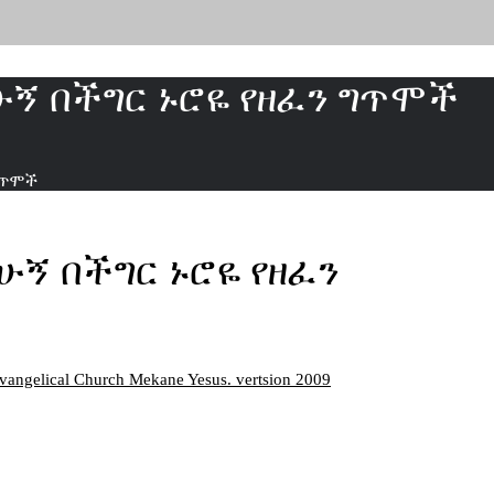
ኝ በችግር ኑሮዬ የዘፈን ግጥሞች
ግጥሞች
ኝ በችግር ኑሮዬ የዘፈን
vangelical Church Mekane Yesus. vertsion 2009