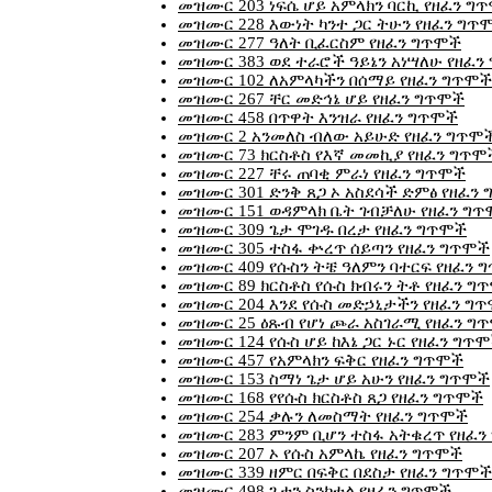
መዝሙር 203 ነፍሴ ሆይ አምላክን ባርኪ የዘፈን ግ
መዝሙር 228 እውነት ካንተ ጋር ትሁን የዘፈን ግጥ
መዝሙር 277 ዓለት ቢፈርስም የዘፈን ግጥሞች
መዝሙር 383 ወደ ተራሮች ዓይኔን አነሣለሁ የዘፈን
መዝሙር 102 ለአምላካችን በሰማይ የዘፈን ግጥሞች
መዝሙር 267 ቸር መድኅኔ ሆይ የዘፈን ግጥሞች
መዝሙር 458 በጥዋት እንዝራ የዘፈን ግጥሞች
መዝሙር 2 አንመለስ ብለው አይሁድ የዘፈን ግጥሞ
መዝሙር 73 ክርስቶስ የእኛ መመኪያ የዘፈን ግጥሞ
መዝሙር 227 ቸሩ ጠባቂ ምራነ የዘፈን ግጥሞች
መዝሙር 301 ድንቅ ጸጋ ኦ አስደሳች ድምፅ የዘፈን
መዝሙር 151 ወዳምላክ ቤት ገብቻለሁ የዘፈን ግ
መዝሙር 309 ጌታ ሞገዱ በረታ የዘፈን ግጥሞች
መዝሙር 305 ተስፋ ቍረጥ ሰይጣን የዘፈን ግጥሞች
መዝሙር 409 የሱስን ትቼ ዓለምን ባተርፍ የዘፈን 
መዝሙር 89 ክርስቶስ የሱስ ክብሩን ትቶ የዘፈን ግ
መዝሙር 204 እንደ የሱስ መድኃኒታችን የዘፈን ግ
መዝሙር 25 ዕጹብ የሆነ ጮራ አስገራሚ የዘፈን ግ
መዝሙር 124 የሱስ ሆይ ከእኔ ጋር ኑር የዘፈን ግጥ
መዝሙር 457 የአምላክን ፍቅር የዘፈን ግጥሞች
መዝሙር 153 ስማነ ጌታ ሆይ አሁን የዘፈን ግጥሞች
መዝሙር 168 የየሱስ ክርስቶስ ጸጋ የዘፈን ግጥሞች
መዝሙር 254 ቃሉን ለመስማት የዘፈን ግጥሞች
መዝሙር 283 ምንም ቢሆን ተስፋ አትቁረጥ የዘፈን
መዝሙር 207 ኦ የሱስ አምላኬ የዘፈን ግጥሞች
መዝሙር 339 ዘምር በፍቅር በደስታ የዘፈን ግጥሞች
መዝሙር 498 ጌታን ስንከተል የዘፈን ግጥሞች