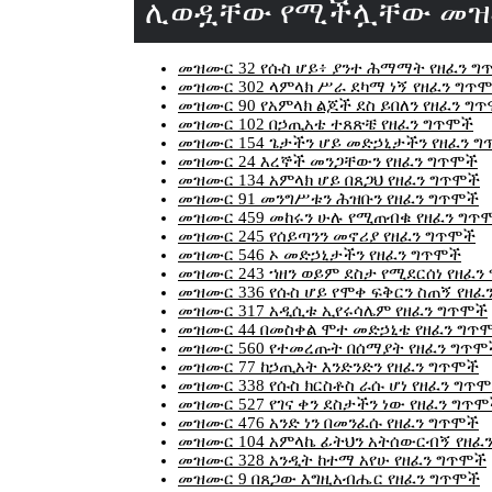
ሊወዷቸው የሚችሏቸው መ
መዝሙር 32 የሱስ ሆይ፥ ያንተ ሕማማት የዘፈን ግ
መዝሙር 302 ላምላክ ሥራ ደካማ ነኝ የዘፈን ግጥ
መዝሙር 90 የአምላክ ልጆች ደስ ይበለን የዘፈን ግ
መዝሙር 102 በኃጢአቴ ተጸጽቼ የዘፈን ግጥሞች
መዝሙር 154 ጌታችን ሆይ መድኃኒታችን የዘፈን 
መዝሙር 24 እረኞች መንጋቸውን የዘፈን ግጥሞች
መዝሙር 134 አምላክ ሆይ በጸጋህ የዘፈን ግጥሞች
መዝሙር 91 መንግሥቱን ሕዝቡን የዘፈን ግጥሞች
መዝሙር 459 መከሩን ሁሉ የሚጠብቁ የዘፈን ግጥ
መዝሙር 245 የሰይጣንን መኖሪያ የዘፈን ግጥሞች
መዝሙር 546 ኦ መድኃኒታችን የዘፈን ግጥሞች
መዝሙር 243 ኀዘን ወይም ደስታ የሚደርሰነ የዘፈን
መዝሙር 336 የሱስ ሆይ የሞቀ ፍቅርን ስጠኝ የዘፈ
መዝሙር 317 አዲሲቱ ኢየሩሳሌም የዘፈን ግጥሞች
መዝሙር 44 በመስቀል ሞተ መድኃኒቴ የዘፈን ግጥ
መዝሙር 560 የተመረጡት በሰማያት የዘፈን ግጥሞ
መዝሙር 77 ከኃጢአት እንድንድን የዘፈን ግጥሞች
መዝሙር 338 የሱስ ክርስቶስ ራሱ ሆነ የዘፈን ግጥ
መዝሙር 527 የገና ቀን ደስታችን ነው የዘፈን ግጥ
መዝሙር 476 አንድ ነን በመንፈሱ የዘፈን ግጥሞች
መዝሙር 104 አምላኬ ፊትህን አትሰውርብኝ የዘፈ
መዝሙር 328 አንዲት ከተማ አየሁ የዘፈን ግጥሞች
መዝሙር 9 በጸጋው እግዚአብሔር የዘፈን ግጥሞች