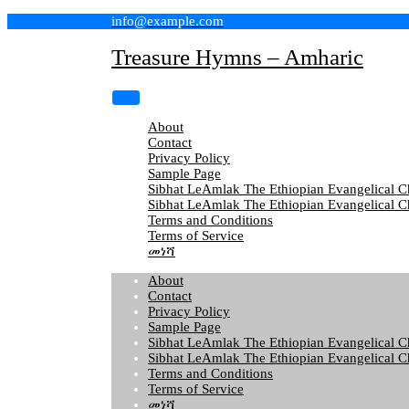
Skip
info@example.com
to
content
Treasure Hymns – Amharic
About
Contact
Privacy Policy
Sample Page
Sibhat LeAmlak The Ethiopian Evangelical 
Sibhat LeAmlak The Ethiopian Evangelical C
Terms and Conditions
Terms of Service
መነሻ
About
Contact
Privacy Policy
Sample Page
Sibhat LeAmlak The Ethiopian Evangelical 
Sibhat LeAmlak The Ethiopian Evangelical C
Terms and Conditions
Terms of Service
መነሻ