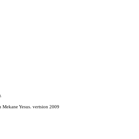
ች
h Mekane Yesus. vertsion 2009