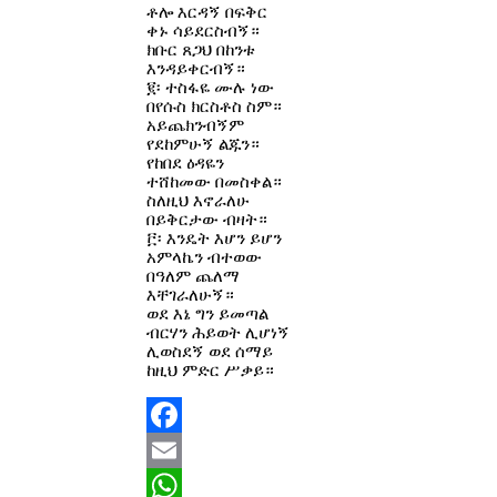
ቶሎ እርዳኝ በፍቅር
ቀኑ ሳይደርስብኝ።
ክቡር ጸጋህ በከንቱ
እንዳይቀርብኝ።
፪፡ ተስፋዬ ሙሉ ነው
በየሱስ ክርስቶስ ስም።
አይጨክንብኝም
የደከምሁኝ ልጁን።
የከበደ ዕዳዬን
ተሸከመው በመስቀል።
ስለዚህ እኖራለሁ
በይቅርታው ብዛት።
፫፡ እንዴት እሆን ይሆን
አምላኬን ብተወው
በዓለም ጨለማ
እቸገራለሁኝ።
ወደ እኔ ግን ይመጣል
ብርሃን ሕይወት ሊሆነኝ
ሊወስደኝ ወደ ሰማይ
ከዚህ ምድር ሥቃይ።
Facebook
Email