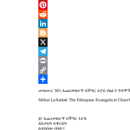
WhatsApp
Pinterest
Reddit
LinkedIn
Blogger
X
Telegram
Print
Copy
Link
Share
መዝሙር 301 እጨነቃለሁኝ በችግር ኑሮዬ የዘፈን ግጥሞ
Sibhat LeAmlak The Ethiopian Evangelical Churc
፩፡ እጨነቃለሁኝ በችግር ኑሮዬ
ደስታህን ፍቅርህን
አፍስሰው በላዬ።