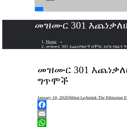
መዝሙር 301 እጨነቃለሁ
Home
»
መዝሙር 301 እጨነቃለሁኝ በችግር ኑሮዬ የዘፈን 
መዝሙር 301 እጨነቃለሁ
ግጥሞች
January 10, 2026
Sibhat LeAmlak The Ethiopian E
Facebook
Email