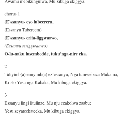
Awamu n’ebikungulwa, Mu kibuga ekiggya.
chorus 1
(E)ssanyu- eyo lubeerera,
(Essanyu Tubereera)
(E)ssanyu- erita-liggwaawo,
(Essanyu teriggwaawo)
O-lu-naku lusembedde, tuku’nga-nire eka.
2
Tuliyimb(a) ennyimb(a) ez’essanyu, Nga tumwebaza Mukama;
Kristo Yesu nga Kabaka, Mu kibuga ekiggya.
3
Essanyu lingi litulinze, Mu nju ezakolwa zaabu;
Yesu zeyateekateeka, Mu kibuga ekiggya.