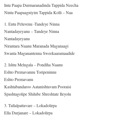
Intu Paapa Durmaranadinda Tappida Neecha
Nintu Paapaagniyim Tappida Kolli – Naa
1. Entu Peluvenu -Tandeye Ninna
Nantadayeyanu – Tandeye Ninna
Nantadayeyanu
Nirantara Naanu Maranada Maganaagi
Swanta Maganantenna Sweekaaramaadide
2. Ishtu Melugala – Pondiha Naanu
Eshto Premavannu Toripeninnu
Eshto Premavanu
Kashtabandaroo Aatanishtavam Pooraisi
Spashtagolipe Shilube Shreshtate Ileyolu
3. Tallalpattavare – Lokadolirpa
Ella Durjanare – Lokadolirpa