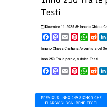
Testi
Dicembre 11, 2025
Innario Chiesa C
Facebook
Mastodon
Email
Pinteres
What
Re
Innario Chiesa Cristiana Avventista del S
Inno 250 Tra le parole, o dolce Testi
Facebook
Mastodon
Email
Pinteres
What
Re
Navigazione
PREVIOUS:
INNO 249 SIGNOR CHE
ELARGISCI OGNI BENE TESTI