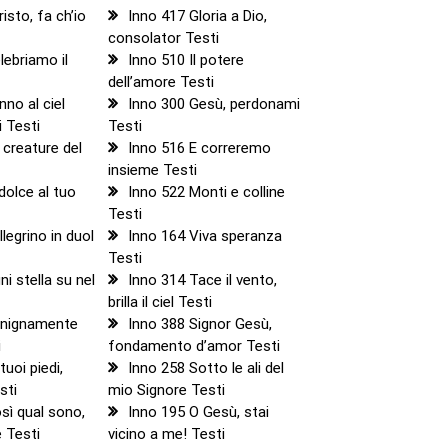
isto, fa ch’io
Inno 417 Gloria a Dio,
consolator Testi
lebriamo il
Inno 510 Il potere
dell’amore Testi
nno al ciel
Inno 300 Gesù, perdonami
i Testi
Testi
 creature del
Inno 516 E correremo
insieme Testi
dolce al tuo
Inno 522 Monti e colline
Testi
legrino in duol
Inno 164 Viva speranza
Testi
i stella su nel
Inno 314 Tace il vento,
brilla il ciel Testi
enignamente
Inno 388 Signor Gesù,
i
fondamento d’amor Testi
tuoi piedi,
Inno 258 Sotto le ali del
sti
mio Signore Testi
sì qual sono,
Inno 195 O Gesù, stai
 Testi
vicino a me! Testi