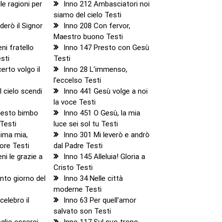
le ragioni per
Inno 212 Ambasciatori noi
siamo del cielo Testi
derò il Signor
Inno 208 Con fervor,
Maestro buono Testi
ni fratello
Inno 147 Presto con Gesù
sti
Testi
erto volgo il
Inno 28 L’immenso,
l’eccelso Testi
l cielo scendi
Inno 441 Gesù volge a noi
la voce Testi
uesto bimbo
Inno 451 O Gesù, la mia
 Testi
luce sei sol tu Testi
nima mia,
Inno 301 Mi leverò e andrò
nore Testi
dal Padre Testi
ni le grazie a
Inno 145 Alleluia! Gloria a
Cristo Testi
nto giorno del
Inno 34 Nelle città
moderne Testi
celebro il
Inno 63 Per quell’amor
salvato son Testi
glio esserci
Inno 117 Sul suo trono