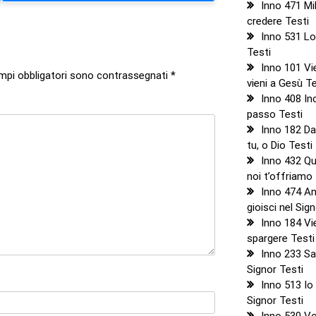
Inno 471 Mil
credere Testi
Inno 531 Lo
Testi
Inno 101 Vie
ampi obbligatori sono contrassegnati
*
vieni a Gesù Te
Inno 408 Inc
passo Testi
Inno 182 Da
tu, o Dio Testi
Inno 432 Q
noi t’offriamo
Inno 474 A
gioisci nel Sig
Inno 184 Vie
spargere Testi
Inno 233 Sa
Signor Testi
Inno 513 Io 
Signor Testi
Inno 530 Vo