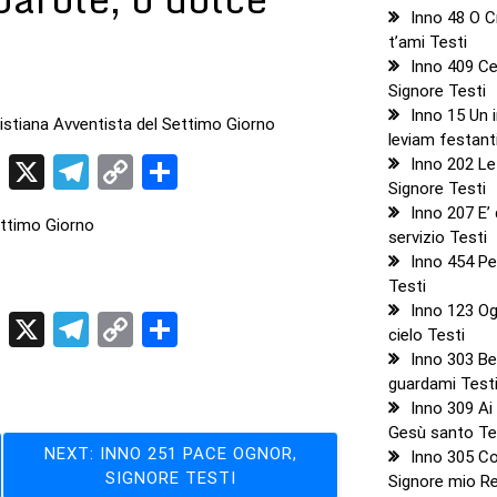
Inno 48 O Cr
t’ami Testi
Inno 409 Ce
Signore Testi
Inno 15 Un i
ristiana Avventista del Settimo Giorno
leviam festant
t
sApp
ddit
LinkedIn
X
Telegram
Copy
Condividi
Inno 202 Le
Signore Testi
Link
Inno 207 E’ 
ettimo Giorno
servizio Testi
Inno 454 Pel
Testi
Inno 123 Ogn
t
sApp
ddit
LinkedIn
X
Telegram
Copy
Condividi
cielo Testi
Link
Inno 303 B
guardami Test
Inno 309 Ai 
Gesù santo Te
NEXT:
INNO 251 PACE OGNOR,
Inno 305 Co
SIGNORE TESTI
Signore mio Re