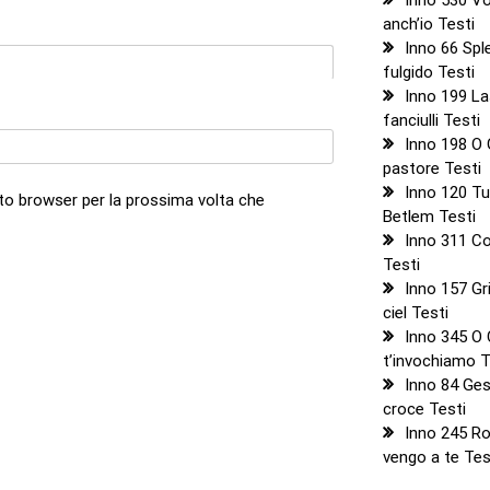
anch’io Testi
Inno 66 Sple
fulgido Testi
Inno 199 La
fanciulli Testi
Inno 198 O
pastore Testi
Inno 120 Tu 
sto browser per la prossima volta che
Betlem Testi
Inno 311 Co
Testi
Inno 157 Gri
ciel Testi
Inno 345 O 
t’invochiamo T
Inno 84 Ges
croce Testi
Inno 245 R
vengo a te Tes