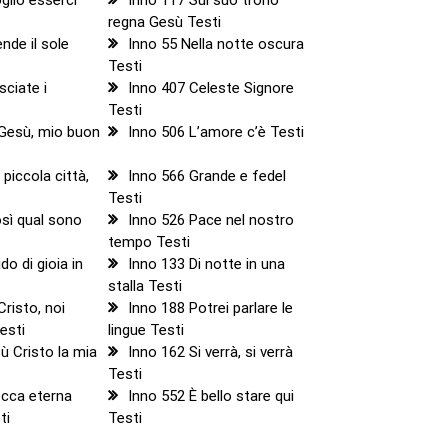
regna Gesù Testi
nde il sole
Inno 55 Nella notte oscura
Testi
sciate i
Inno 407 Celeste Signore
Testi
 Gesù, mio buon
Inno 506 L’amore c’è Testi
piccola città,
Inno 566 Grande e fedel
Testi
sì qual sono
Inno 526 Pace nel nostro
tempo Testi
do di gioia in
Inno 133 Di notte in una
stalla Testi
Cristo, noi
Inno 188 Potrei parlare le
esti
lingue Testi
ù Cristo la mia
Inno 162 Si verrà, si verrà
Testi
occa eterna
Inno 552 È bello stare qui
ti
Testi