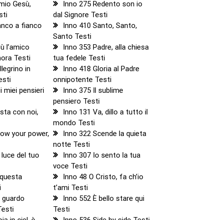
 mio Gesù,
Inno 275 Redento son io
sti
dal Signore Testi
anco a fianco
Inno 410 Santo, Santo,
Santo Testi
ù l’amico
Inno 353 Padre, alla chiesa
ora Testi
tua fedele Testi
legrino in
Inno 418 Gloria al Padre
esti
onnipotente Testi
 miei pensieri
Inno 375 Il sublime
pensiero Testi
sta con noi,
Inno 131 Va, dillo a tutto il
mondo Testi
how your power,
Inno 322 Scende la quieta
notte Testi
 luce del tuo
Inno 307 Io sento la tua
voce Testi
 questa
Inno 48 O Cristo, fa ch’io
i
t’ami Testi
e guardo
Inno 552 È bello stare qui
Testi
Testi
ia in ciel, è
Inno 536 Side by side Testi