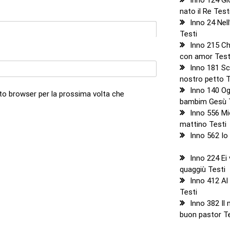
nato il Re Test
Inno 24 Nel
Testi
Inno 215 Chi
con amor Test
Inno 181 Sc
nostro petto T
Inno 140 Ogg
sto browser per la prossima volta che
bambim Gesù 
Inno 556 Mi
mattino Testi
Inno 562 Io
Inno 224 Ei 
quaggiù Testi
Inno 412 Al 
Testi
Inno 382 Il 
buon pastor T