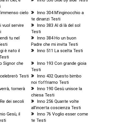
i
l’immenso cielo
Inno 304 M’inginocchio a
te dinanzi Testi
 vuol servire
Inno 383 Al di là del sol
i
Testi
endi tu nel
Inno 384 Ho un buon
esti
Padre che mi invita Testi
i è nato il
Inno 511 La scelta Testi
Testi
o Signor che
Inno 193 Con grande gioia
Testi
 celebrerò Testi
Inno 432 Questo bimbo
noi t’offriamo Testi
verrà, tornerà
Inno 190 Gesù unisce la
chiesa Testi
Re dei secoli
Inno 256 Quante volte
all’incerta coscienza Testi
mio Gesù, il
Inno 76 Voglio esser come
esti
te Testi