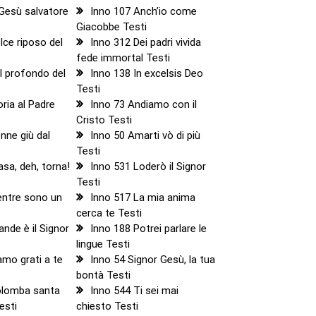
Gesù salvatore
Inno 107 Anch’io come
Giacobbe Testi
lce riposo del
Inno 312 Dei padri vivida
fede immortal Testi
l profondo del
Inno 138 In excelsis Deo
Testi
oria al Padre
Inno 73 Andiamo con il
Cristo Testi
nne giù dal
Inno 50 Amarti vò di più
Testi
asa, deh, torna!
Inno 531 Loderò il Signor
Testi
entre sono un
Inno 517 La mia anima
cerca te Testi
ande è il Signor
Inno 188 Potrei parlare le
lingue Testi
amo grati a te
Inno 54 Signor Gesù, la tua
bontà Testi
olomba santa
Inno 544 Ti sei mai
Testi
chiesto Testi