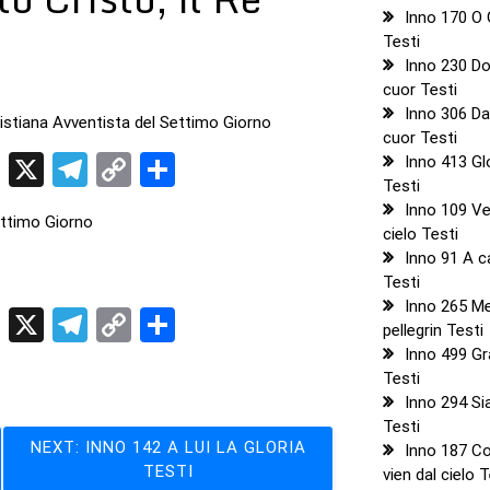
Inno 170 O 
Testi
Inno 230 Do
cuor Testi
Inno 306 Da
ristiana Avventista del Settimo Giorno
cuor Testi
t
sApp
ddit
LinkedIn
X
Telegram
Copy
Condividi
Inno 413 Gl
Testi
Link
Inno 109 Ve
ettimo Giorno
cielo Testi
Inno 91 A c
Testi
Inno 265 M
t
sApp
ddit
LinkedIn
X
Telegram
Copy
Condividi
pellegrin Testi
Link
Inno 499 Gr
Testi
Inno 294 Si
Testi
NEXT:
INNO 142 A LUI LA GLORIA
Inno 187 C
TESTI
vien dal cielo 