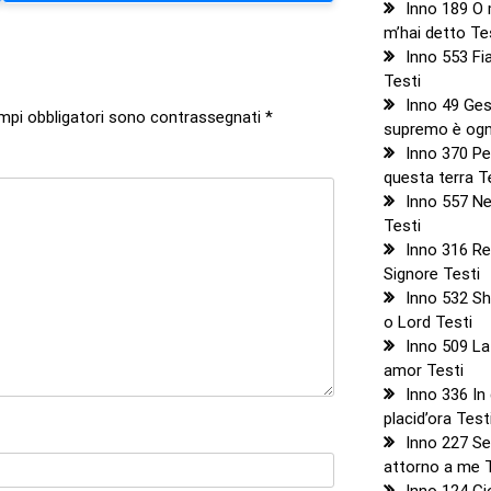
Inno 189 O
m’hai detto Te
Inno 553 Fi
Testi
Inno 49 Ges
ampi obbligatori sono contrassegnati
*
supremo è ogn
Inno 370 Pel
questa terra T
Inno 557 Nei
Testi
Inno 316 Re
Signore Testi
Inno 532 S
o Lord Testi
Inno 509 La
amor Testi
Inno 336 In
placid’ora Test
Inno 227 S
attorno a me 
Inno 124 Gio