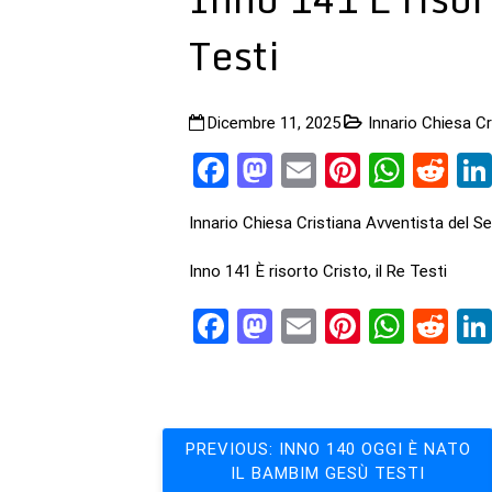
Testi
Dicembre 11, 2025
Innario Chiesa C
Facebook
Mastodon
Email
Pinteres
What
Re
Innario Chiesa Cristiana Avventista del S
Inno 141 È risorto Cristo, il Re Testi
Facebook
Mastodon
Email
Pinteres
What
Re
Navigazione
PREVIOUS:
INNO 140 OGGI È NATO
IL BAMBIM GESÙ TESTI