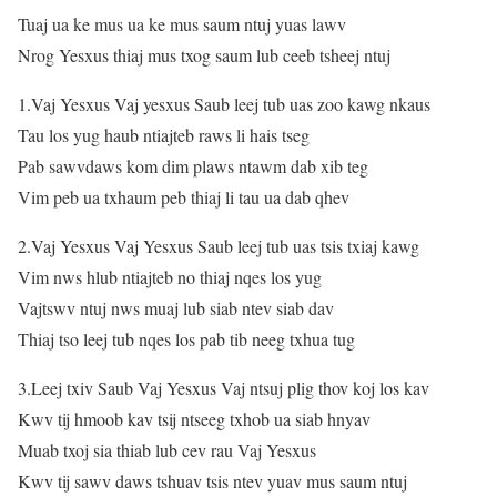
Tuaj ua ke mus ua ke mus saum ntuj yuas lawv
Nrog Yesxus thiaj mus txog saum lub ceeb tsheej ntuj
1.Vaj Yesxus Vaj yesxus Saub leej tub uas zoo kawg nkaus
Tau los yug haub ntiajteb raws li hais tseg
Pab sawvdaws kom dim plaws ntawm dab xib teg
Vim peb ua txhaum peb thiaj li tau ua dab qhev
2.Vaj Yesxus Vaj Yesxus Saub leej tub uas tsis txiaj kawg
Vim nws hlub ntiajteb no thiaj nqes los yug
Vajtswv ntuj nws muaj lub siab ntev siab dav
Thiaj tso leej tub nqes los pab tib neeg txhua tug
3.Leej txiv Saub Vaj Yesxus Vaj ntsuj plig thov koj los kav
Kwv tij hmoob kav tsij ntseeg txhob ua siab hnyav
Muab txoj sia thiab lub cev rau Vaj Yesxus
Kwv tij sawv daws tshuav tsis ntev yuav mus saum ntuj