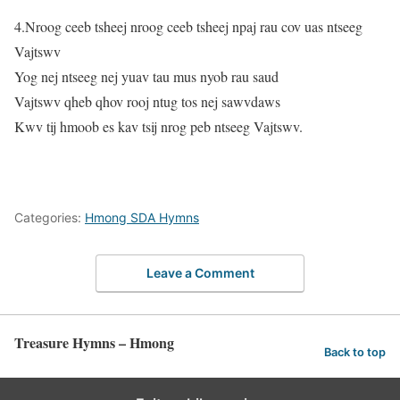
4.Nroog ceeb tsheej nroog ceeb tsheej npaj rau cov uas ntseeg
Vajtswv
Yog nej ntseeg nej yuav tau mus nyob rau saud
Vajtswv qheb qhov rooj ntug tos nej sawvdaws
Kwv tij hmoob es kav tsij nrog peb ntseeg Vajtswv.
Categories:
Hmong SDA Hymns
Leave a Comment
Treasure Hymns – Hmong
Back to top