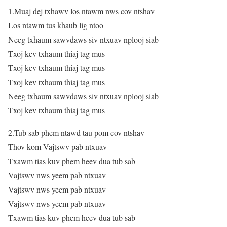
1.Muaj dej txhawv los ntawm nws cov ntshav
Los ntawm tus khaub lig ntoo
Neeg txhaum sawvdaws siv ntxuav nplooj siab
Txoj kev txhaum thiaj tag mus
Txoj kev txhaum thiaj tag mus
Txoj kev txhaum thiaj tag mus
Neeg txhaum sawvdaws siv ntxuav nplooj siab
Txoj kev txhaum thiaj tag mus
2.Tub sab phem ntawd tau pom cov ntshav
Thov kom Vajtswv pab ntxuav
Txawm tias kuv phem heev dua tub sab
Vajtswv nws yeem pab ntxuav
Vajtswv nws yeem pab ntxuav
Vajtswv nws yeem pab ntxuav
Txawm tias kuv phem heev dua tub sab