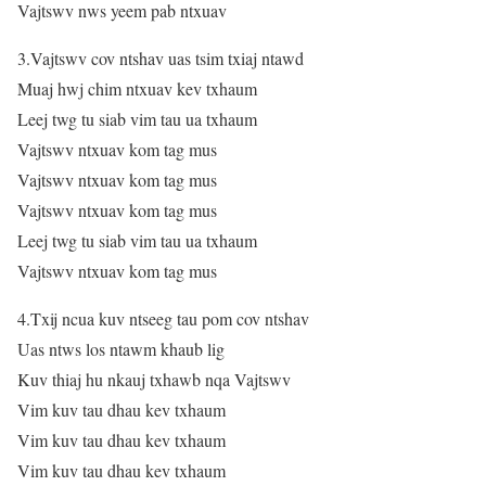
Vajtswv nws yeem pab ntxuav
3.Vajtswv cov ntshav uas tsim txiaj ntawd
Muaj hwj chim ntxuav kev txhaum
Leej twg tu siab vim tau ua txhaum
Vajtswv ntxuav kom tag mus
Vajtswv ntxuav kom tag mus
Vajtswv ntxuav kom tag mus
Leej twg tu siab vim tau ua txhaum
Vajtswv ntxuav kom tag mus
4.Txij ncua kuv ntseeg tau pom cov ntshav
Uas ntws los ntawm khaub lig
Kuv thiaj hu nkauj txhawb nqa Vajtswv
Vim kuv tau dhau kev txhaum
Vim kuv tau dhau kev txhaum
Vim kuv tau dhau kev txhaum