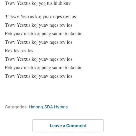
Tswv Yesxus koj yog tus hlub kuv
3.Tswv Yesxus koj yuav nqes rov los
Tswv Yesxus koj yuav nqes rov los
Peb yuav ntsib koj puag saum ib nta ntuj
Tswv Yesxus koj yuav nqes rov los
Rov los rov los
Tswv Yesxus koj yuav nqes rov los
Peb yuav ntsib koj puag saum ib nta ntuj
Tswv Yesxus koj yuav nqes rov los
Categories:
Hmong SDA Hymns
Leave a Comment