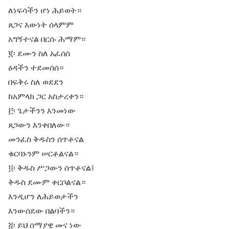
ለነፍሳችን ሆነ ሕይወት።
ጸጋና እውነት ሰላምም
አግኝተናል በርሱ ሕማም።
፪፡ ደሙን ስለ አፈሰሰ
ዕዳችን ተደመሰሰ።
በፍቅሩ ስለ ወደደን
ከአምላክ ጋር አስታረቀን።
፫፡ ጌታችንን እንመነው
ጸጋውን እንቀበለው።
መንፈስ ቅዱስን ሰጥቶናል
ቁርባኑንም ሠርቶልናል።
፬፡ ቅዱስ ሥጋውን ሰጥቶናል፤
ቅዱስ ደሙም ቀርቦልናል።
እንዲሆን ለሕይወታችን
እንውሰደው በልባችን።
፭፡ ይህ ሰማያዊ መና ነው