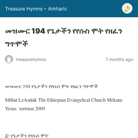
Treasure Hymns – Amharic
መዝሙር 194 የጌታችን የየሱስ ሞት የዘፈን
ግጥሞች
treasurehymns
7 months ago
መዝሙር 194 የጌታችን የየሱስ ሞት የዘፈን ግጥሞች
Sibhat LeAmlak The Ethiopian Evangelical Church Mekane
Yesus. vertsion 2009
፩፡ የጌታችን የየሱስ ሞት