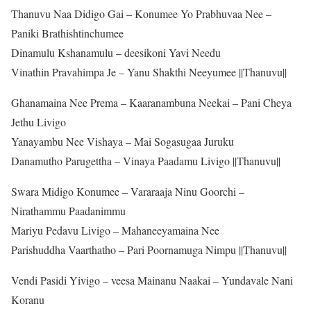
Thanuvu Naa Didigo Gai – Konumee Yo Prabhuvaa Nee –
Paniki Brathishtinchumee
Dinamulu Kshanamulu – deesikoni Yavi Needu
Vinathin Pravahimpa Je – Yanu Shakthi Neeyumee ||Thanuvu||
Ghanamaina Nee Prema – Kaaranambuna Neekai – Pani Cheya
Jethu Livigo
Yanayambu Nee Vishaya – Mai Sogasugaa Juruku
Danamutho Parugettha – Vinaya Paadamu Livigo ||Thanuvu||
Swara Midigo Konumee – Vararaaja Ninu Goorchi –
Nirathammu Paadanimmu
Mariyu Pedavu Livigo – Mahaneeyamaina Nee
Parishuddha Vaarthatho – Pari Poornamuga Nimpu ||Thanuvu||
Vendi Pasidi Yivigo – veesa Mainanu Naakai – Yundavale Nani
Koranu