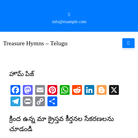
Skip
to
content
info@example.com
Treasure Hymns – Telugu
హొమ్ పేజ్
Facebook
Mastodon
Email
Pinterest
WhatsApp
Reddit
LinkedIn
Blogge
X
Telegram
Print
Copy
Share
Link
క్రింద ఉన్న మా క్రైస్తవ కీర్తనల సేకరణలను
చూడండి