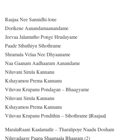
Raajaa Nee Sannidhi-lone
Dorikene Aanandamaanandame
Jeevaa Jalamutho Ponge Hrudayame
Paade Sthuthiyu Sthothrame
Shramala Velaa Nee Dhyaaname
Naa Gaanam Aadhaaram Aanandame
Niluvani Sirula Kannanu
Kshayamou Prema Kannanu
Viluvau Krupanu Pondagan – Bhaagyame
Niluvani Sirula Kannanu
Kshayamou Prema Kannanu
Viluvau Krupanu Pondithin – Sthothrame ||Raajaa||
MaralaRaani Kaalamalle – Tharalipoye Naadu Dosham
Niluvadaaye Paapa Shaapaala Bhaaram (2)