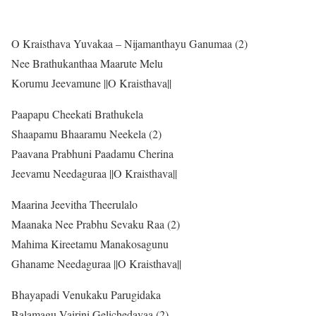
O Kraisthava Yuvakaa – Nijamanthayu Ganumaa (2)
Nee Brathukanthaa Maarute Melu
Korumu Jeevamune ||O Kraisthava||
Paapapu Cheekati Brathukela
Shaapamu Bhaaramu Neekela (2)
Paavana Prabhuni Paadamu Cherina
Jeevamu Needaguraa ||O Kraisthava||
Maarina Jeevitha Theerulalo
Maanaka Nee Prabhu Sevaku Raa (2)
Mahima Kireetamu Manakosagunu
Ghaname Needaguraa ||O Kraisthava||
Bhayapadi Venukaku Parugidaka
Balamagu Vairini Gelichedavaa (2)