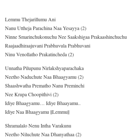
Lemmu Thejarillumu Ani
Nanu Uttheja Parachina Naa Yesayya (2)
Ninne Smarinchukonuchu Nee Saakshigaa Prakaashinchuchu
Raajaadhiraajuvani Prabhuvula Prabhuvani
Ninu Venollatho Prakatincheda (2)
Unnatha Pilupunu Nirlakshyaparachaka
Neetho Naduchute Naa Bhaagyamu (2)
Shaashwatha Prematho Nanu Preminchi
Nee Krupa Choopithivi (2)
Idiye Bhaagyamu… Idiye Bhaayamu..
Idiye Naa Bhaagyamu ||Lemmu||
Shramalalo Nenu Intha Varakunu
Neetho Niluchute Naa Dhanyathaa (2)