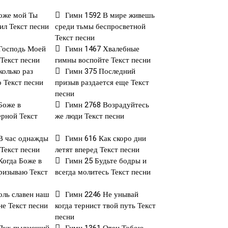
оже мой Ты
Гимн 1592 В мире живешь
ил Текст песни
среди тьмы беспросветной
Текст песни
Господь Моей
Гимн 1467 Хвалебные
 Текст песни
гимны воспойте Текст песни
колько раз
Гимн 375 Последний
о Текст песни
призыв раздается еще Текст
песни
Боже в
Гимн 2768 Возрадуйтесь
ерной Текст
же люди Текст песни
В час однажды
Гимн 616 Как скоро дни
Текст песни
летят вперед Текст песни
Когда Боже в
Гимн 25 Будьте бодры и
ризываю Текст
всегда молитесь Текст песни
оль славен наш
Гимн 2246 Не унывай
не Текст песни
когда тернист твой путь Текст
песни