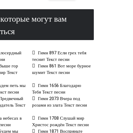
которые могут вам
ться
илосердный
Гимн 897 Если грех тебя
сни
теснит Текст песни
Выше гор
Гимн 861 Вот море бурное
мир Текст
шумит Текст песни
удем петь мы
Гимн 1656 Благодарю
екст песни
Тебя Текст песни
 Предвечный
Гимн 2073 Вчера под
здатель Текст
розами из злата Текст песни
а небесах в
Гимн 1708 Слушай мир
 песни
Христос рождён Текст песни
Будем мы
Гимн 1871 Воспряньте