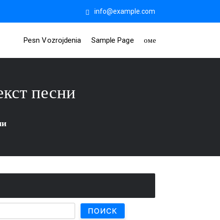
info@example.com
Pesn Vozrojdenia
Sample Page
оме
кст песни
ни
ПОИСК