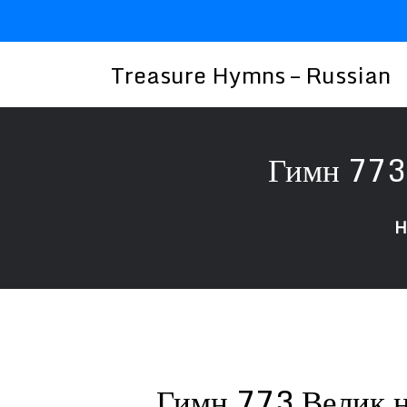
Skip
to
content
Treasure Hymns – Russian
Гимн 773
H
Гимн 773 Велик 