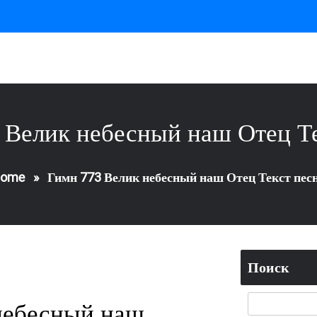
 Велик небесный наш Отец Те
ome
»
Гимн 773 Велик небесный наш Отец Текст пес
Поиск
небесный наш