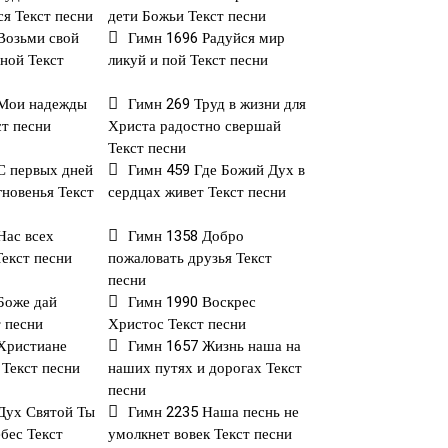
ся Текст песни
дети Божьи Текст песни
Возьми свой
Гимн 1696 Радуйся мир
Мной Текст
ликуй и пой Текст песни
 Мои надежды
Гимн 269 Труд в жизни для
ст песни
Христа радостно свершай
Текст песни
С первых дней
Гимн 459 Где Божий Дух в
гновенья Текст
сердцах живет Текст песни
Нас всех
Гимн 1358 Добро
Текст песни
пожаловать друзья Текст
песни
Боже дай
Гимн 1990 Воскрес
т песни
Христос Текст песни
Христиане
Гимн 1657 Жизнь наша на
 Текст песни
наших путях и дорогах Текст
песни
Дух Святой Ты
Гимн 2235 Наша песнь не
ебес Текст
умолкнет вовек Текст песни