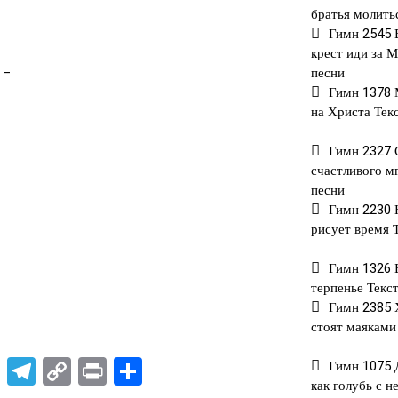
братья молить
Гимн 2545 
крест иди за 
 –
песни
Гимн 1378
на Христа Тек
Гимн 2327 
счастливого м
песни
Гимн 2230 
рисует время 
Гимн 1326 
терпенье Текс
Гимн 2385 
стоят маяками
rest
atsApp
X
Telegram
Copy
Print
Отправить
Гимн 1075 
как голубь с н