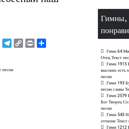
Гимны, 
понрави
rest
atsApp
X
Telegram
Copy
Print
Отправить
Link
Гимн 64 М
Отец Текст пе
Гимн 1915 
т песни
высоких есть 
песни
Гимн 193 Б
песни славы Т
Гимн 2579
Бог Творец Со
песни
Гимн 543 Н
отчизне Текст
Гимн 1212 