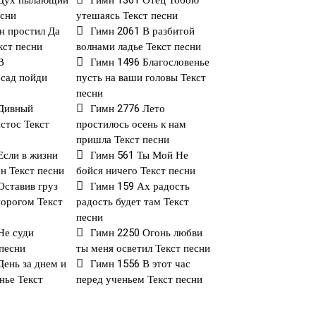
 Дух пылающий
Гимн 1361 Отец Тобою
есни
утешаясь Текст песни
н простил Да
Гимн 2061 В разбитой
кст песни
волнами ладье Текст песни
В
Гимн 1496 Благословенье
сад пойди
пусть на ваши головы Текст
песни
 Дивный
Гимн 2776 Лето
стос Текст
простилось осень к нам
пришла Текст песни
Если в жизни
Гимн 561 Ты Мой Не
ен Текст песни
бойся ничего Текст песни
Оставив груз
Гимн 159 Ах радость
порогом Текст
радость будет там Текст
песни
Не суди
Гимн 2250 Огонь любви
 песни
ты меня осветил Текст песни
День за днем и
Гимн 1556 В этот час
нье Текст
перед ученьем Текст песни