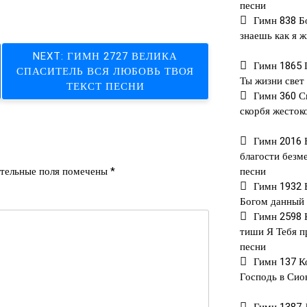
Link
песни
Гимн 838 Б
знаешь как я ж
NEXT:
ГИМН 2727 ВЕЛИКА
Гимн 1865 
СПАСИТЕЛЬ ВСЯ ЛЮБОВЬ ТВОЯ
Ты жизни свет
ТЕКСТ ПЕСНИ
Гимн 360 С
скорбя жесток
Гимн 2016 
благости безм
песни
тельные поля помечены
*
Гимн 1932 
Богом данный 
Гимн 2598 
тиши Я Тебя п
песни
Гимн 137 К
Господь в Сио