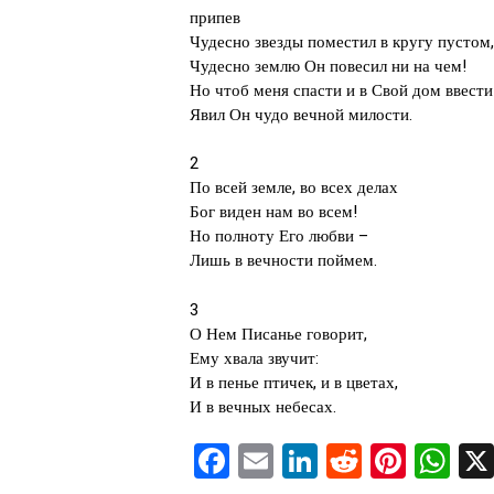
припев
Чудесно звезды поместил в кругу пустом,
Чудесно землю Он повесил ни на чем!
Но чтоб меня спасти и в Свой дом ввести
Явил Он чудо вечной милости.
2
По всей земле, во всех делах
Бог виден нам во всем!
Но полноту Его любви –
Лишь в вечности поймем.
3
О Нем Писанье говорит,
Ему хвала звучит:
И в пенье птичек, и в цветах,
И в вечных небесах.
Facebook
Email
LinkedIn
Reddit
Pinte
Wh