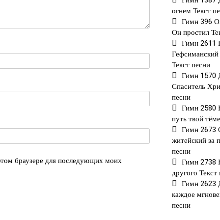
Гимн 1387
огнем Текст п
Гимн 396 О
Он простил Те
Гимн 2611 
Гефсиманский 
Текст песни
Гимн 1570
Спаситель Хри
песни
Гимн 2580 
путь твой тём
Гимн 2673 
житейский за 
песни
 этом браузере для последующих моих
Гимн 2738 
другого Текст
Гимн 2623 
каждое мгнове
песни