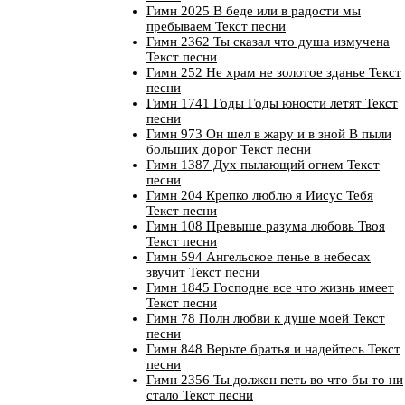
Гимн 2025 В беде или в радости мы
пребываем Текст песни
Гимн 2362 Ты сказал что душа измучена
Текст песни
Гимн 252 Не храм не золотое зданье Текст
песни
Гимн 1741 Годы Годы юности летят Текст
песни
Гимн 973 Он шел в жару и в зной В пыли
больших дорог Текст песни
Гимн 1387 Дух пылающий огнем Текст
песни
Гимн 204 Крепко люблю я Иисус Тебя
Текст песни
Гимн 108 Превыше разума любовь Твоя
Текст песни
Гимн 594 Ангельское пенье в небесах
звучит Текст песни
Гимн 1845 Господне все что жизнь имеет
Текст песни
Гимн 78 Полн любви к душе моей Текст
песни
Гимн 848 Верьте братья и надейтесь Текст
песни
Гимн 2356 Ты должен петь во что бы то ни
стало Текст песни