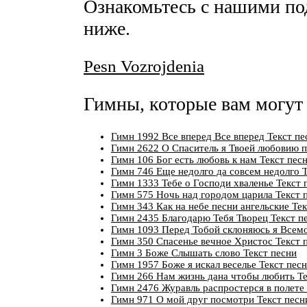
Ознакомьтесь с нашими по
ниже.
Pesn Vozrojdenia
Гимны, которые вам могут
Гимн 1992 Все вперед Все вперед Текст пе
Гимн 2622 О Спаситель я Твоей любовию п
Гимн 106 Бог есть любовь к нам Текст пес
Гимн 746 Еще недолго да совсем недолго Т
Гимн 1333 Тебе о Господи хваленье Текст 
Гимн 575 Ночь над городом царила Текст 
Гимн 343 Как на небе песни ангельские Те
Гимн 2435 Благодарю Тебя Творец Текст п
Гимн 1093 Перед Тобой склоняюсь я Всемо
Гимн 350 Спасенье вечное Христос Текст 
Гимн 3 Боже Слышать слово Текст песни
Гимн 1957 Боже я искал веселье Текст пес
Гимн 266 Нам жизнь дана чтобы любить Те
Гимн 2476 Журавль распростерся в полете 
Гимн 971 О мой друг посмотри Текст песн