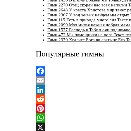
Гимн 2456 В школе Божьей мы только дети
Гимн 2270 Отец скорей нас всех наполни Т
Гимн 2648 У креста Христова мир течет ре
Гимн 2367 У вод живых найдем мы отдых 
Гимн 115 Есть в природе много сил Текст 
Гимн 2099 Моя милая нежная добрая мама 
Гимн 1577 Господь к Тебе я очи поднимаю
Гимн 472 Мы помощники на поле Текст пе
Гимн 2379 Хвалите Бога во святыне Его Те
Популярные гимны
Facebook
Email
LinkedIn
Reddit
Pinterest
WhatsApp