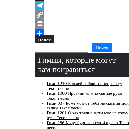
X
Telegram
Copy
Link
Print
Поиск
Отправить
Поиск
Гимны, которые могут
вам понравиться
Гимн 1210 Божией любви границы нету
Текст песни
Гимн 1000 Протяни ко мне святые руки
Текст песни
Гимн 837 Боже мой от Тебя не скрыты мои
тайны Текст песни
Гимн 1261 О как трудно идти мне на узком
пути Текст песни
Гимн 286 Миру бурь волнений нужно Текс
песни