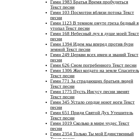
Гимн 1983 Братья Время пробудиться
Текст песни
Гимн 103 Посмотри вблизи потока Текст
песни
Гимн 1123 В темном омуте греха бедный я
утопал Текст песни
Гимн 168 Небесный луч в душе моей Текст
песни
Гимн 1394 Идем мы вперед против бури
земной Текст песни
Гимн 249 Церкви всех имен и званий Текст
песни
Гимн 626 Сном погребенного Текст песни
Гимн 1306 Жил когдато на земле Спасител
Текст песни
Гимн 771 За страдающих братьев людей
Текст песни
Гимн 1775 Пусть Иисусу песни звенят
Текст песни
Гимн 345 Устало сердце ноют ноги Текст
песни
Гимн 651 Приди Святой Дух Утешитель
Текст песни
Гимн 1019 Сколько в мире чудес Текст
песни
Гимн 2354 Только Ты мой Единственный
Текст песни