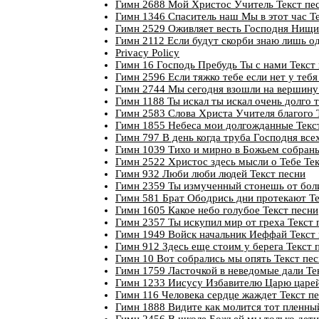
Гимн 2688 Мой Христос Учитель Текст пе
Гимн 1346 Спаситель наш Мы в этот час Т
Гимн 2529 Оживляет весть Господня Нищих
Гимн 2112 Если будут скорби знаю лишь од
Privacy Policy
Гимн 16 Господь Пребудь Ты с нами Текст
Гимн 2596 Если тяжко тебе если нет у тебя
Гимн 2744 Мы сегодня взошли на вершину 
Гимн 1188 Ты искал ты искал очень долго 
Гимн 2583 Слова Христа Учителя благого 
Гимн 1855 Небеса мои долгожданные Текс
Гимн 797 В день когда труба Господня все
Гимн 1039 Тихо и мирно в Божьем собрань
Гимн 2522 Христос здесь мысли о Тебе Тек
Гимн 932 Люби люби людей Текст песни
Гимн 2359 Ты измученный стонешь от боли
Гимн 581 Брат Ободрись дни протекают Те
Гимн 1605 Какое небо голубое Текст песни
Гимн 2357 Ты искупил мир от греха Текст 
Гимн 1949 Войск начальник Иеффай Текст
Гимн 912 Здесь еще стоим у берега Текст 
Гимн 10 Вот собрались мы опять Текст пе
Гимн 1759 Ласточкой в неведомые дали Те
Гимн 1233 Иисусу Избавителю Царю царей
Гимн 116 Человека сердце жаждет Текст п
Гимн 1888 Видите как молится тот пленны