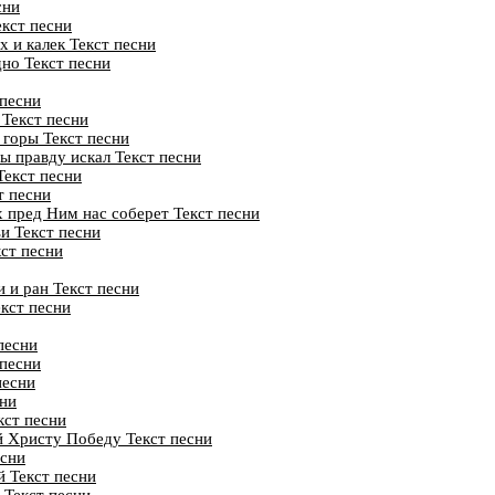
сни
екст песни
 и калек Текст песни
но Текст песни
 песни
 Текст песни
горы Текст песни
ты правду искал Текст песни
Текст песни
т песни
х пред Ним нас соберет Текст песни
и Текст песни
ст песни
 и ран Текст песни
кст песни
песни
 песни
песни
сни
кст песни
 Христу Победу Текст песни
есни
й Текст песни