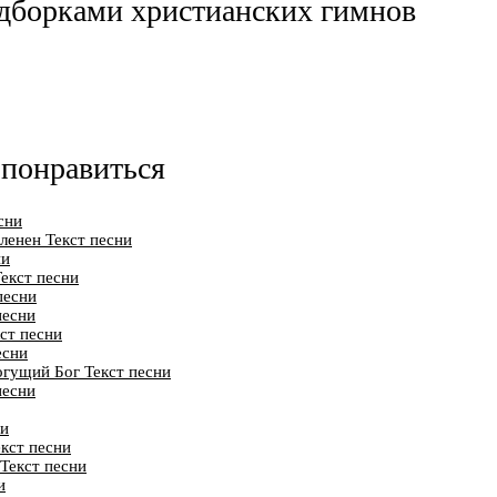
дборками христианских гимнов
 понравиться
сни
ленен Текст песни
ни
екст песни
песни
песни
кст песни
есни
гущий Бог Текст песни
песни
ни
кст песни
Текст песни
и