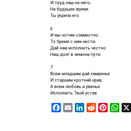
И труд наш на него;
На будущее время
Ты укрепи его.
6
И мы хотим совместно
То бремя с ним нести;
Дай нам исполнить честно
Наш долг в земном пути.
7
Всем младшим дай смиренье
И старшим кроткий нрав;
А всем любовь и рвенье
Исполнить Твой устав.
Facebook
Email
LinkedIn
Reddit
Pinte
Wh