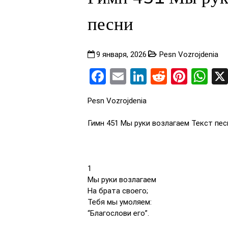
песни
9 января, 2026
Pesn Vozrojdenia
Facebook
Email
LinkedIn
Reddit
Pinte
Wh
Pesn Vozrojdenia
Гимн 451 Мы руки возлагаем Текст пес
1
Мы руки возлагаем
На брата своего;
Тебя мы умоляем:
“Благослови его”.