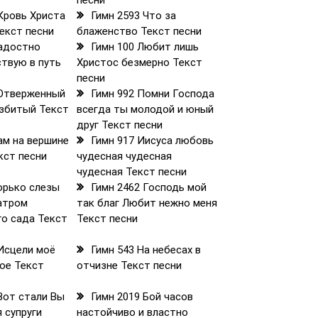
песни
Кровь Христа
Гимн 2593 Что за
екст песни
блаженство Текст песни
Радостно
Гимн 100 Любит лишь
твую в путь
Христос безмерно Текст
песни
 Отверженный
Гимн 992 Помни Господа
збитый Текст
всегда ты молодой и юный
друг Текст песни
ам на вершине
Гимн 917 Иисуса любовь
кст песни
чудесная чудесная
чудесная Текст песни
орько слезы
Гимн 2462 Господь мой
атром
так благ Любит нежно меня
о сада Текст
Текст песни
 Исцели моё
Гимн 543 На небесах в
ое Текст
отчизне Текст песни
Вот стали Вы
Гимн 2019 Бой часов
 супруги
настойчиво и властно