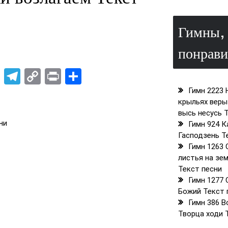
Гимны, 
понрави
rest
atsApp
X
Telegram
Copy
Print
Отправить
Link
Гимн 2223 
крыльях веры
высь несусь 
ни
Гимн 924 К
Гасподзень Т
Гимн 1263 
листья на зе
Текст песни
Гимн 1277
Божий Текст 
Гимн 386 В
Творца ходи 