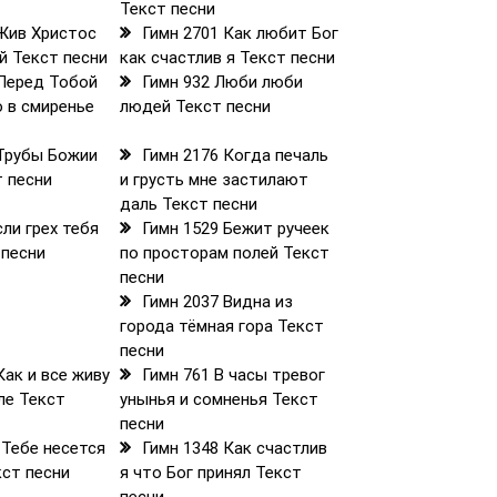
Текст песни
 Жив Христос
Гимн 2701 Как любит Бог
й Текст песни
как счастлив я Текст песни
 Перед Тобой
Гимн 932 Люби люби
 в смиренье
людей Текст песни
 Трубы Божии
Гимн 2176 Когда печаль
т песни
и грусть мне застилают
даль Текст песни
сли грех тебя
Гимн 1529 Бежит ручеек
 песни
по просторам полей Текст
песни
Гимн 2037 Видна из
города тёмная гора Текст
песни
Как и все живу
Гимн 761 В часы тревог
ле Текст
унынья и сомненья Текст
песни
 Тебе несется
Гимн 1348 Как счастлив
кст песни
я что Бог принял Текст