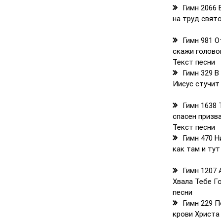
Гимн 2066 
на труд свят
Гимн 981 О
скажи голово
Текст песни
Гимн 329 В
Иисус стучит
Гимн 1638 
спасен призв
Текст песни
Гимн 470 Н
как там и тут
Гимн 1207 
Хвала Тебе Г
песни
Гимн 229 П
крови Христа