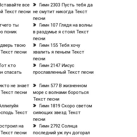
Вставайте все
Гимн 2303 Пусть тебя да
ой Текст песни
не смутит никогда Текст
песни
тчего ты
Гимн 107 Глядя на волны
ю поник
в раздумье я стоял Текст
песни
 дверь твою
Гимн 155 Тебя хочу
 Текст песни
хвалить я пеньем Текст
песни
Тот кто
Гимн 2147 Иисус
ан спасать
прославленный Текст песни
икто не знает
Гимн 577 В жизненном
 Текст песни
море с волнами бороться
Текст песни
Аллилуйя
Гимн 1819 Скоро светом
осподь Текст
сияющих звезд Текст
песни
остроил на
Гимн 2792 Солнца
 Текст песни
последний уж луч догорал