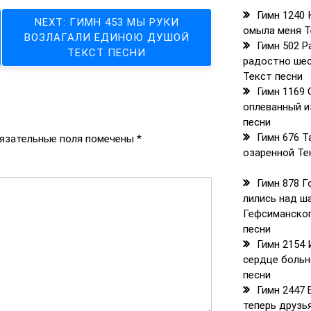
Гимн 1240 
NEXT:
ГИМН 453 МЫ РУКИ
омыла меня Т
ВОЗЛАГАЛИ ЕДИНОЮ ДУШОЙ
Гимн 502 
ТЕКСТ ПЕСНИ
радостно шес
Текст песни
Гимн 1169
оплеванный и
песни
Гимн 676 Т
язательные поля помечены
*
озаренной Те
Гимн 878 Г
лились над ш
Гефсиманског
песни
Гимн 2154
сердце больн
песни
Гимн 2447 
теперь друзья