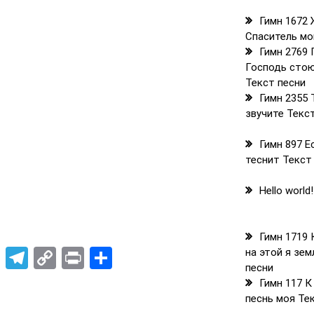
Гимн 1672
Спаситель мо
Гимн 2769
Господь стою
Текст песни
Гимн 2355
звучите Текс
Гимн 897 Е
теснит Текст
Hello world!
Гимн 1719 
rest
atsApp
X
Telegram
Copy
Print
Отправить
на этой я зем
песни
Link
Гимн 117 К
песнь моя Те