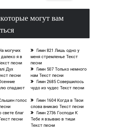
которые могут вам
ться
На могучих
Гимн 821 Лишь одно у
 далеко я в
меня стремленье Текст
Текст песни
песни
алі Дух
Гимн 507 Только немного
екст песни
нам Текст песни
Осенние
Гимн 2685 Совершилось
млю спадают
чудо из чудес Текст песни
 Слышен голос
Гимн 1604 Когда в Твои
песни
слова вникаю Текст песни
о свете благ
Гимн 2736 Господи К
Текст песни
Тебе я взываю в тиши
Текст песни