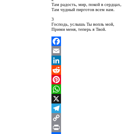
Там радость, мир, покой в сердцах,
Там чудный пирготов всем нам.
3
Господь, услышь Ты вопль мой,
Прими меня, теперь я Твой.
Facebook
Email
LinkedIn
Reddit
Pinterest
WhatsApp
X
Telegram
Copy