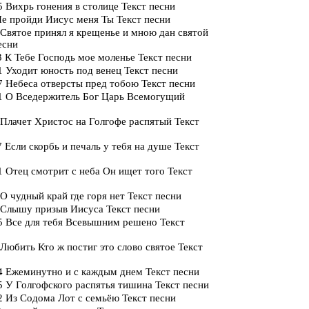
 Вихрь гонения в столице Текст песни
е пройди Иисус меня Ты Текст песни
Святое принял я крещенье и мною дан святой
есни
 К Тебе Господь мое моленье Текст песни
 Уходит юность под венец Текст песни
 Небеса отверсты пред тобою Текст песни
1 О Вседержитель Бог Царь Всемогущий
Плачет Христос на Голгофе распятый Текст
 Если скорбь и печаль у тебя на душе Текст
 Отец смотрит с неба Он ищет того Текст
О чудный край где горя нет Текст песни
 Слышу призыв Иисуса Текст песни
5 Все для тебя Всевышним решено Текст
Любить Кто ж постиг это слово святое Текст
4 Ежеминутно и с каждым днем Текст песни
 У Голгофского распятья тишина Текст песни
 Из Содома Лот с семьёю Текст песни