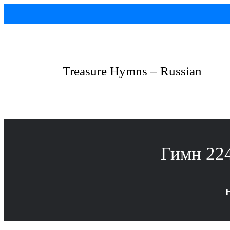
Skip
to
content
Treasure Hymns – Russian
Гимн 224