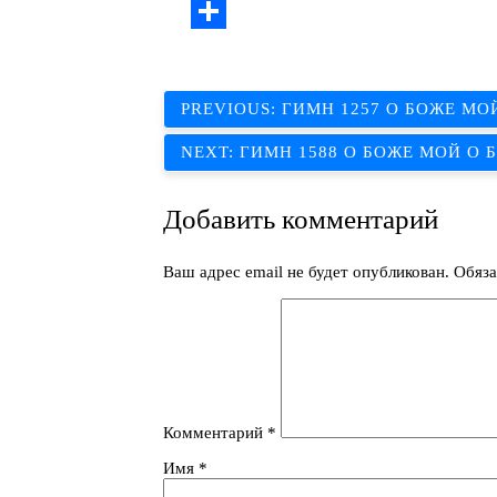
Link
Print
Отправить
Навигация
PREVIOUS:
ГИМН 1257 О БОЖЕ МО
по
NEXT:
ГИМН 1588 О БОЖЕ МОЙ О 
записям
Добавить комментарий
Ваш адрес email не будет опубликован.
Обяза
Комментарий
*
Имя
*