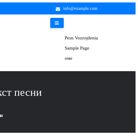
info@example.com
Pesn Vozrojdenia
Sample Page
оме
кст песни
ни