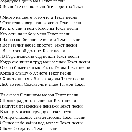
озрадуйся душа моя Текст песни
 Воспойте песню воспойте радостно Текст
 Много на свете того что я Текст песни
 Отлетели к югу птиц кочевья Текст песни
Кто кто сии и кем облечены Текст песни
Кто есть на небе у меня Текст песни
 Чаша скорби еще не испита Текст песни
 Вот звучит небес простор Текст песни
 В греховной долине Текст песни
 В Гефсиманский сад пойди Текст песни
Когда окончится труд мой земной Текст песни
О если б навеки я мог быть Твоим Текст песни
Когда я слышу о Христе Текст песни
 Христианин я и быть хочу им Текст песни
 Люблю мой Спаситель и знаю Ты мой Текст
Ты сказал Я слишком молод Текст песни
0 Помни радость крещенья Текст песни
 Пишутся прекрасные пейзажи Текст песни
 В минуту жизни трудную Текст песни
О мира спасенье святая любовь Текст песни
 Синее небо чайки над морем Текст песни
 Боже Создатель Текст песни