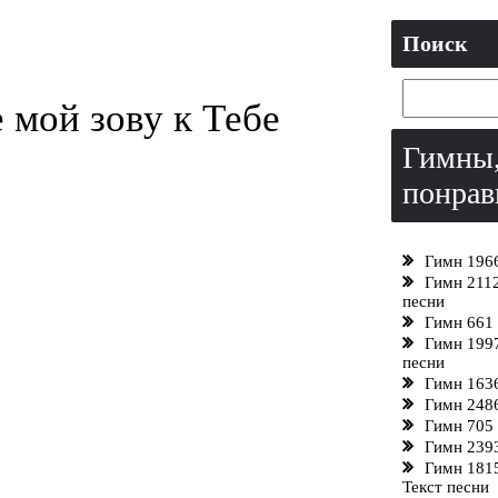
Поиск
 мой зову к Тебе
Гимны,
понрав
Гимн 196
Гимн 2112
песни
Гимн 661
Гимн 1997
песни
Гимн 1636
Гимн 2486
Гимн 705 
Гимн 2393
Гимн 1815
Текст песни