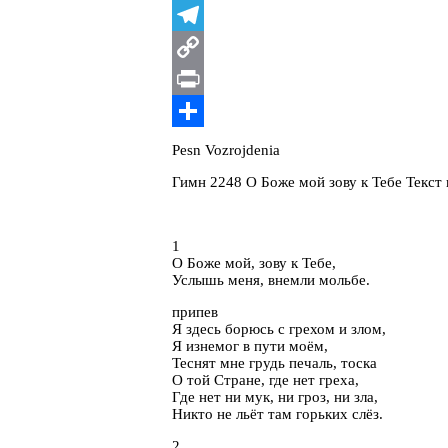
X
Telegram
Copy
Link
Print
Отправить
Pesn Vozrojdenia
Гимн 2248 О Боже мой зову к Тебе Текст
1
О Боже мой, зову к Тебе,
Услышь меня, внемли мольбе.
припев
Я здесь борюсь с грехом и злом,
Я изнемог в пути моём,
Теснят мне грудь печаль, тоска
О той Стране, где нет греха,
Где нет ни мук, ни гроз, ни зла,
Никто не льёт там горьких слёз.
2