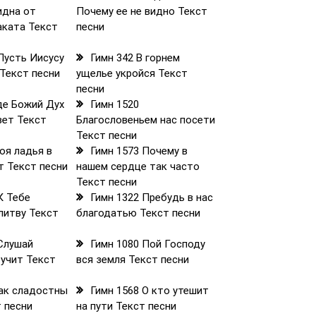
идна от
Почему ее не видно Текст
аката Текст
песни
Пусть Иисусу
Гимн 342 В горнем
 Текст песни
ущелье укройся Текст
песни
де Божий Дух
Гимн 1520
вет Текст
Благословеньем нас посети
Текст песни
оя ладья в
Гимн 1573 Почему в
т Текст песни
нашем сердце так часто
Текст песни
К Тебе
Гимн 1322 Пребудь в нас
литву Текст
благодатью Текст песни
 Слушай
Гимн 1080 Пой Господу
тучит Текст
вся земля Текст песни
Как сладостны
Гимн 1568 О кто утешит
т песни
на пути Текст песни