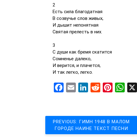
2
Есть сила благодатная
В созвучье слов живых,
И дышит непонятная
Святая прелесть в них.
3
С души как бремя скатится
Сомненье далеко,
И верится, и плачется,
И так легко, легко.
Facebook
Email
LinkedIn
Reddit
Pinte
Wh
Навигация
PREVIOUS:
ГИМН 1948 В МАЛОМ
ГОРОДЕ НАИНЕ ТЕКСТ ПЕСНИ
по