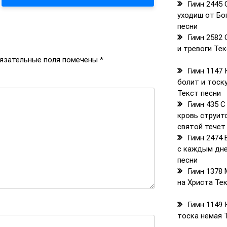
Гимн 2445 
уходиш от Бо
песни
Гимн 2582
и тревоги Те
язательные поля помечены
*
Гимн 1147
болит и тоск
Текст песни
Гимн 435 
кровь струит
святой течет
Гимн 2474
с каждым дн
песни
Гимн 1378
на Христа Те
Гимн 1149 
тоска немая 