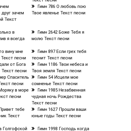
Текст песни
ачем
Гимн 786 О любовь пою
 друг зачем
Твое явленье Текст песни
ой Текст
олько в
Гимн 2642 Боже Тебя я
лив я всегда
молю Текст песни
то вину мне
Гимн 897 Если грех тебя
 Текст песни
теснит Текст песни
дали от Бога
Гимн 1186 Твои небеса и
е Текст песни
Твоя земля Текст песни
мер Спаситель
Гимн 54 Исцели мое
Текст песни
сомненье Текст песни
Моряку в море
Гимн 1985 Незабвенная
екст песни
чудная ночь Рождества
Текст песни
Привет тебе
Гимн 1627 Прошли ваши
ник Текст
юные годы Текст песни
На Голгофской
Гимн 1998 Господь когда