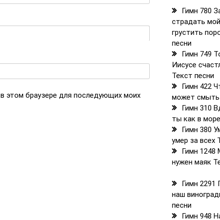
Гимн 780 З
страдать мой
грустить пор
песни
Гимн 749 Т
Иисусе счаст
Текст песни
Гимн 422 Ч
а в этом браузере для последующих моих
может смыть
Гимн 310 В
ты как в мор
Гимн 380 У
умер за всех 
Гимн 1248 
нужен маяк Т
Гимн 2291 
наш виноград
песни
Гимн 948 