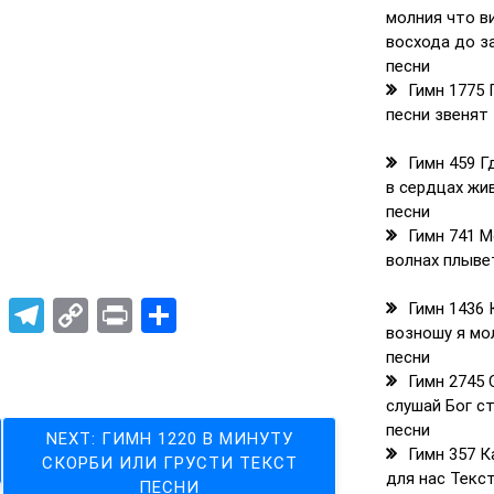
молния что в
восхода до з
песни
Гимн 1775 
песни звенят
Гимн 459 Г
в сердцах жи
песни
Гимн 741 М
волнах плыве
rest
atsApp
X
Telegram
Copy
Print
Отправить
Гимн 1436 
возношу я мо
Link
песни
Гимн 2745
слушай Бог с
песни
NEXT:
ГИМН 1220 В МИНУТУ
Гимн 357 
СКОРБИ ИЛИ ГРУСТИ ТЕКСТ
для нас Текс
ПЕСНИ