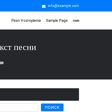
info@example.com
Pesn Vozrojdenia
Sample Page
оме
кст песни
ни
ПОИСК