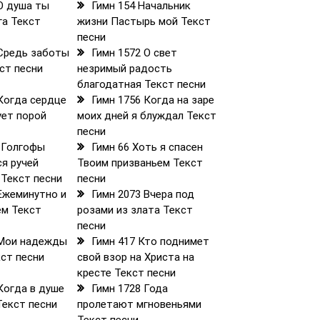
О душа ты
Гимн 154 Начальник
га Текст
жизни Пастырь мой Текст
песни
 Средь заботы
Гимн 1572 О свет
кст песни
незримый радость
благодатная Текст песни
 Когда сердце
Гимн 1756 Когда на заре
ует порой
моих дней я блуждал Текст
песни
С Голгофы
Гимн 66 Хоть я спасен
ся ручей
Твоим призваньем Текст
 Текст песни
песни
 Ежеминутно и
Гимн 2073 Вчера под
ем Текст
розами из злата Текст
песни
 Мои надежды
Гимн 417 Кто поднимет
кст песни
свой взор на Христа на
кресте Текст песни
Когда в душе
Гимн 1728 Года
Текст песни
пролетают мгновеньями