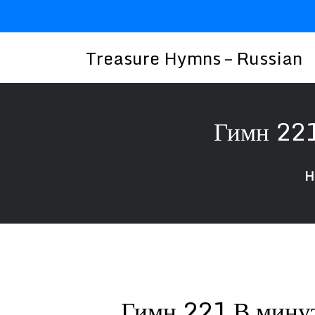
Skip
to
content
Treasure Hymns – Russian
Гимн 221
H
Гимн 221 В мину