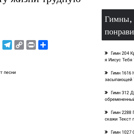
Гимны, 
понрави
rest
atsApp
X
Telegram
Copy
Print
Отправить
Link
Гимн 204 
я Иисус Тебя
т песни
Гимн 1616 
засыпающей 
Гимн 312 Д
обремененный
Гимн 2288 
скажи Текст 
Гимн 1027