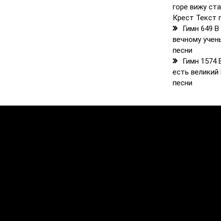
горе вижу ст
Крест Текст 
Гимн 649 В
вечному учен
песни
Гимн 1574 
есть великий
песни