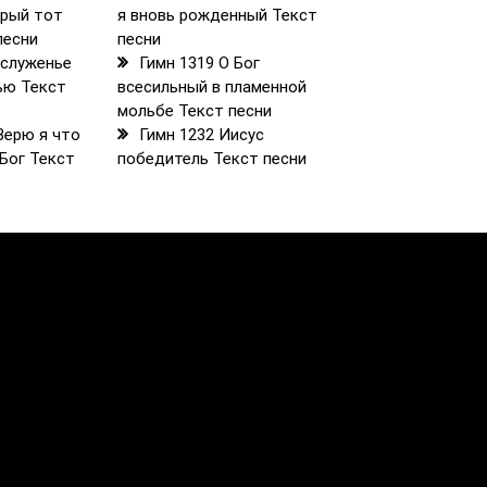
арый тот
я вновь рожденный Текст
песни
песни
 служенье
Гимн 1319 О Бог
ью Текст
всесильный в пламенной
мольбе Текст песни
Верю я что
Гимн 1232 Иисус
 Бог Текст
победитель Текст песни