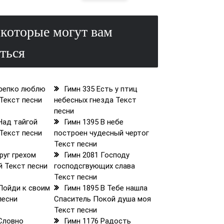
которые могут вам
ться
Крепко люблю
Гимн 335 Есть у птиц
 Текст песни
небесных гнезда Текст
песни
Над тайгой
Гимн 1395 В небе
Текст песни
построен чудесный чертог
Текст песни
руг грехом
Гимн 2081 Господу
 Текст песни
господсгвующих слава
Текст песни
Пойди к своим
Гимн 1895 В Тебе нашла
песни
Спаситель Покой душа моя
Текст песни
 Словно
Гимн 1176 Радость