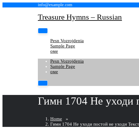
Skip
info@example.com
to
Treasure Hymns – Russian
content
Pesn Vozrojdenia
Sample Page
оме
Pesn Vozrojdenia
Sample Page
оме
Гимн 1704 Не уходи 
Home
»
Гимн 1704 Не уходи постой не уходи Текс