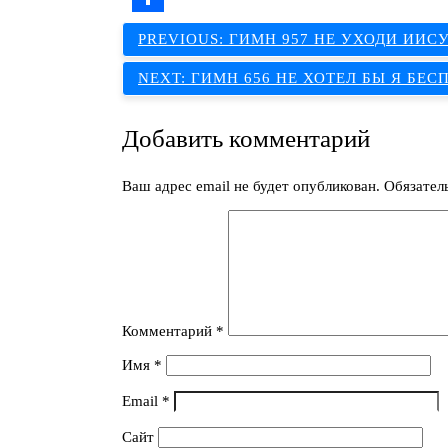
Отправить
Навигация
PREVIOUS:
ГИМН 957 НЕ УХОДИ ИИС
по
NEXT:
ГИМН 656 НЕ ХОТЕЛ БЫ Я БЕ
записям
Добавить комментарий
Ваш адрес email не будет опубликован.
Обязател
Комментарий
*
Имя
*
Email
*
Сайт