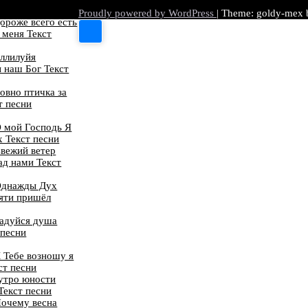
Proudly powered by WordPress
|
Theme: goldy-mex
ороже всего есть
 меня Текст
ллилуйя
 наш Бог Текст
овно птичка за
т песни
 мой Господь Я
х Текст песни
вежий ветер
ад нами Текст
Однажды Дух
яти пришёл
Радуйся душа
 песни
 Тебе возношу я
ст песни
утро юности
Текст песни
Почему весна