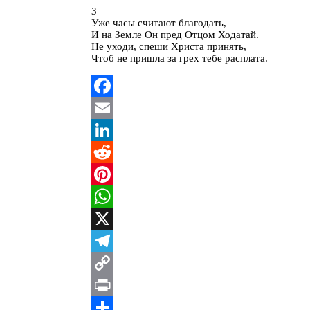
3
Уже часы считают благодать,
И на Земле Он пред Отцом Ходатай.
Не уходи, спеши Христа принять,
Чтоб не пришла за грех тебе расплата.
Facebook
Email
LinkedIn
Reddit
Pinterest
WhatsApp
X
Telegram
Copy
Link
Print