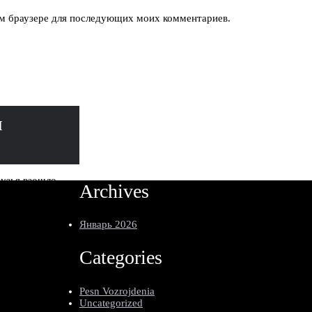
том браузере для последующих моих комментариев.
м
узья взошло
Archives
ст песни
ад бушующим
о от земли Текст
Январь 2026
диный Врач
Текст песни
Categories
чьем святая
 Текст песни
Pesn Vozrojdenia
Боже Вечный
Uncategorized
авды Текст