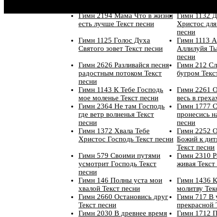
песни
Гимн 2194 Мама Что в жизни
Гимн 1132 Д
есть лучше Текст песни
Христос для
песни
Гимн 1125 Голос Духа
Гимн 1113 А
Святого зовет Текст песни
Аллилуйя Ты
песни
Гимн 2626 Разливайся песня
Гимн 212 Сл
радостным потоком Текст
бугром Текс
песни
Гимн 1143 К Тебе Господь
Гимн 2261 О
мое моленье Текст песни
весь в греха
Гимн 2364 Не там Господь
Гимн 1777 С
где ветр волненья Текст
пронесись н
песни
песни
Гимн 1372 Хвала Тебе
Гимн 2252 
Христос Господь Текст песни
Божий к дит
Текст песни
Гимн 579 Своими путями
Гимн 2310 
усмотрит Господь Текст
живая Текст
песни
Гимн 146 Полны уста мои
Гимн 1436 К
хвалой Текст песни
молитву Тек
Гимн 2660 Остановись друг
Гимн 717 В 
Текст песни
прекрасной 
Гимн 2030 В древнее время
Гимн 1712 