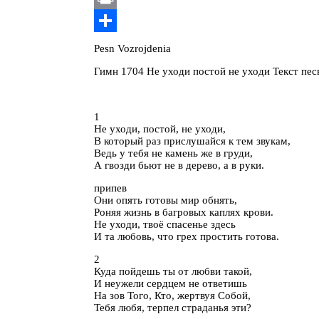
Link
Print
Отправить
Pesn Vozrojdenia
Гимн 1704 Не уходи постой не уходи Текст пес
1
Не уходи, постой, не уходи,
В который раз прислушайся к тем звукам,
Ведь у тебя не камень же в груди,
А гвозди бьют не в дерево, а в руки.
припев
Они опять готовы мир обнять,
Роняя жизнь в багровых каплях крови.
Не уходи, твоё спасенье здесь
И та любовь, что грех простить готова.
2
Куда пойдешь ты от любви такой,
И неужели сердцем не ответишь
На зов Того, Кто, жертвуя Собой,
Тебя любя, терпел страданья эти?