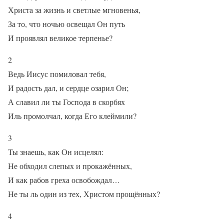
Христа за жизнь и светлые мгновенья,
За то, что ночью освещал Он путь
И проявлял великое терпенье?
2
Ведь Иисус помиловал тебя,
И радость дал, и сердце озарил Он;
А славил ли ты Господа в скорбях
Иль промолчал, когда Его клеймили?
3
Ты знаешь, как Он исцелял:
Не обходил слепых и прокажённых,
И как рабов греха освобождал…
Не ты ль один из тех, Христом прощённых?
4