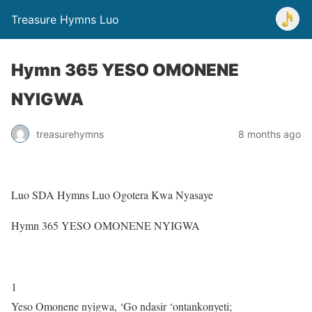
Treasure Hymns Luo
Hymn 365 YESO OMONENE
NYIGWA
treasurehymns
8 months ago
Luo SDA Hymns Luo Ogotera Kwa Nyasaye
Hymn 365 YESO OMONENE NYIGWA
1
Yeso Omonene nyigwa, ‘Go ndasir ‘ontankonyeti;