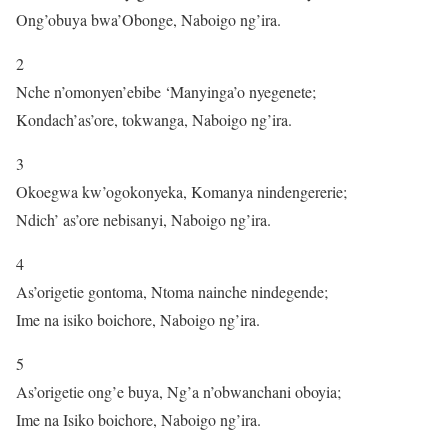
Ong’obuya bwa’Obonge, Naboigo ng’ira.
2
Nche n’omonyen’ebibe ‘Manyinga’o nyegenete;
Kondach’as’ore, tokwanga, Naboigo ng’ira.
3
Okoegwa kw’ogokonyeka, Komanya nindengererie;
Ndich’ as’ore nebisanyi, Naboigo ng’ira.
4
As’origetie gontoma, Ntoma nainche nindegende;
Ime na isiko boichore, Naboigo ng’ira.
5
As’origetie ong’e buya, Ng’a n’obwanchani oboyia;
Ime na Isiko boichore, Naboigo ng’ira.