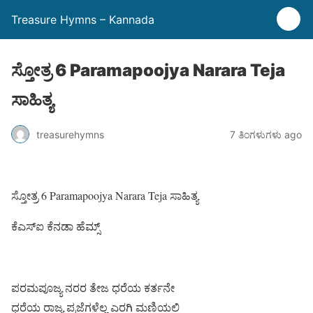
Treasure Hymns – Kannada
ಸ್ತೋತ್ರ 6 Paramapoojya Narara Teja
ಸಾಹಿತ್ಯ
treasurehymns
7 ತಿಂಗಳುಗಳು ago
ಸ್ತೋತ್ರ 6 Paramapoojya Narara Teja ಸಾಹಿತ್ಯ
ಕೆಎಸ್ಐ ಕೆನಡಾ ಹೆಮ್ಸ್
ಪರಮಪೂಜ್ಯ ನರರ ತೇಜ ಧರೆಯ ಕರ್ತನೇ
ಧರೆಯ ರಾಜ್ಯ ಪ್ರಜೆಗಳೆಲ್ಲ ಎರಗಿ ಮಣಿಯಲಿ