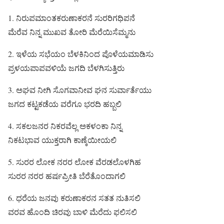
1. ನಿರುಪಮಾಂತಕರುಣಾಕರನೆ ಸುರರಿಗಧಿಪನೆ
ಮೆರೆವ ನಿನ್ನ ಮುಖವ ತೋರಿ ಮೆರೆಯಿಸೆಮ್ಮನು
2. ಇಳೆಯ ಸಭೆಯಂ ಬೆಳಕಿನಿಂದ ಪೊಳೆಯಮಾಡಿಸು
ಪ್ರಳಯಪಾಪವಳಿಯೆ ಜಗದಿ ಬೆಳಗಿಸುತ್ತಿರು
3. ಅಘವ ನೀಗಿ ಸೊಗವಾನೀವ ಘನ ಸುರ್ವಾರ್ತೆಯು
ಜಗದ ಕಟ್ಟಕಡೆಯ ವರೆಗೂ ಭರದಿ ಹಬ್ಬಲಿ
4. ಸಕಲಜನರ ನಿಕರವೆಲ್ಲ ಅಕಳಂಕಾ ನಿನ್ನ
ನಿಕಟಭಾವ ಯುಕ್ತರಾಗಿ ಕಾಣ್ಕೆಯೀಯಲಿ
5. ಸುರರ ಲೋಕ ನರರ ಲೋಕ ವೆರಡಲೊಳಗಿಹ
ಸುರರ ನರರ ಹರ್ಷಪ್ರೀತಿ ಬೆರೆತೊಂದಾಗಲಿ
6. ಧರೆಯ ಜನವು ಕರುಣಾಕರನ ಸತತ ನುತಿಸಲಿ
ವರವ ಹೊಂದಿ ಚಿರವು ಬಾಳಿ ಮೆರೆದು ಫಲಿಸಲಿ