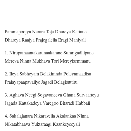
Paramapoojya Narara Teja Dhareya Kartane
Dhareya Raajya Prajegalella Eragi Maniyali
1. Nirupamaantakarunaakarane Surarigadhipane
Mereva Ninna Mukhava Tori Mereyisemmanu
2. Ileya Sabheyam Belakininda Poleyamaadisu
Pralayapaapavaliye Jagadi Belagisuttiru
3. Aghava Neegi Sogavaneeva Ghana Survaarteyu
Jagada Kattakadeya Varegoo Bharadi Habbali
4. Sakalajanara Nikaravella Akalankaa Ninna
Nikatabhaava Yuktaraagi Kaankeyeeyali