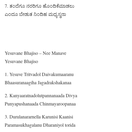
7. ತಂದೆಗೂ ನರರಿಗೂ ಹೊಂದಿಕೆಮಾಡಲು
ಎಂದೂ ಬೇಡುತ ನಿಂದಿಹ ಮಧ್ಯಸ್ಥನಾ
Yesuvane Bhajiso – Nee Manave
Yesuvane Bhajiso
1. Yesuve Tritvadol Daivakumaaranu
Bhaasuranaagiha Jagadrakshakanaa
2. Kanyaaratnadolutpannanaada Divya
Punyapushanaada Chinmayaroopanaa
3. Durulanararnella Karunisi Kaanisi
Paramasukhagalanu Dharaniyol torida