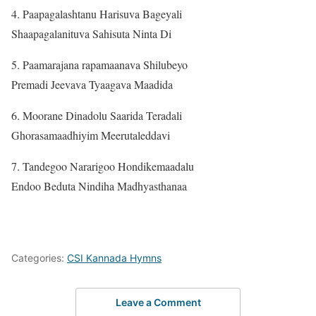
4. Paapagalashtanu Harisuva Bageyali
Shaapagalanituva Sahisuta Ninta Di
5. Paamarajana rapamaanava Shilubeyo
Premadi Jeevava Tyaagava Maadida
6. Moorane Dinadolu Saarida Teradali
Ghorasamaadhiyim Meerutaleddavi
7. Tandegoo Nararigoo Hondikemaadalu
Endoo Beduta Nindiha Madhyasthanaa
Categories:
CSI Kannada Hymns
Leave a Comment