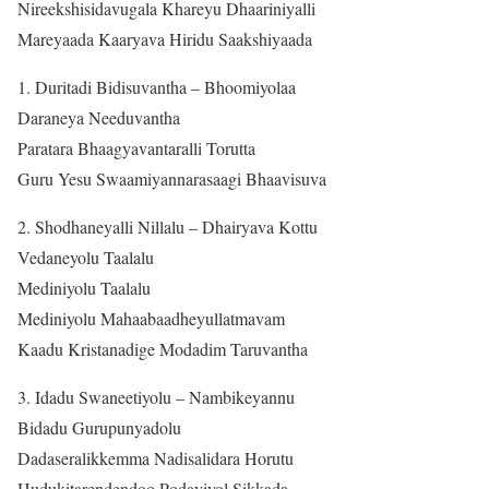
Nireekshisidavugala Khareyu Dhaariniyalli
Mareyaada Kaaryava Hiridu Saakshiyaada
1. Duritadi Bidisuvantha – Bhoomiyolaa
Daraneya Needuvantha
Paratara Bhaagyavantaralli Torutta
Guru Yesu Swaamiyannarasaagi Bhaavisuva
2. Shodhaneyalli Nillalu – Dhairyava Kottu
Vedaneyolu Taalalu
Mediniyolu Taalalu
Mediniyolu Mahaabaadheyullatmavam
Kaadu Kristanadige Modadim Taruvantha
3. Idadu Swaneetiyolu – Nambikeyannu
Bidadu Gurupunyadolu
Dadaseralikkemma Nadisalidara Horutu
Hudukitarendendoo Podaviyol Sikkada