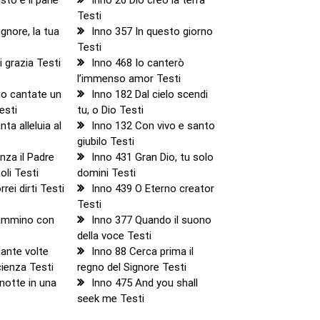
Testi
gnore, la tua
Inno 357 In questo giorno
Testi
i grazia Testi
Inno 468 Io canterò
l’immenso amor Testi
io cantate un
Inno 182 Dal cielo scendi
esti
tu, o Dio Testi
ta alleluia al
Inno 132 Con vivo e santo
giubilo Testi
nza il Padre
Inno 431 Gran Dio, tu solo
oli Testi
domini Testi
rei dirti Testi
Inno 439 O Eterno creator
Testi
ammino con
Inno 377 Quando il suono
della voce Testi
ante volte
Inno 88 Cerca prima il
cienza Testi
regno del Signore Testi
 notte in una
Inno 475 And you shall
seek me Testi