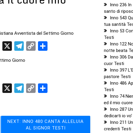
Inno 236 In
santo di ripos
Inno 543 Q
tua santità Te
Inno 53 Co
ristiana Avventista del Settimo Giorno
Testi
t
sApp
ddit
LinkedIn
X
Telegram
Copy
Condividi
Inno 122 No
notte beata Te
Link
Inno 306 Da
ettimo Giorno
cuor Testi
Inno 397 L’E
pastore Testi
Inno 486 Apr
t
sApp
ddit
LinkedIn
X
Telegram
Copy
Condividi
Testi
Link
Inno 74 Nie
ed il mio cuore
Inno 287 U
dedicarti io vo’
NEXT:
INNO 480 CANTA ALLELUIA
Inno 211 Un
AL SIGNOR TESTI
credenti Testi