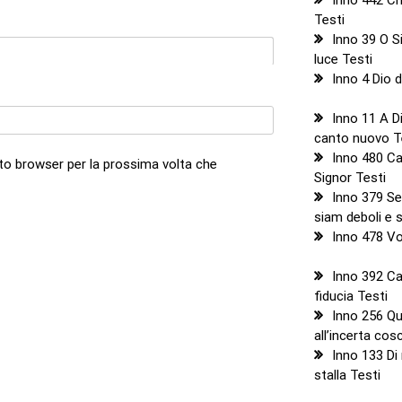
Testi
Inno 39 O Si
luce Testi
Inno 4 Dio d
Inno 11 A D
canto nuovo T
Inno 480 Can
sto browser per la prossima volta che
Signor Testi
Inno 379 Se
siam deboli e s
Inno 478 Vor
Inno 392 C
fiducia Testi
Inno 256 Qu
all’incerta cos
Inno 133 Di
stalla Testi