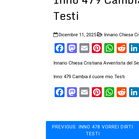
Testi
Dicembre 11, 2025
Innario Chiesa C
Facebook
Mastodon
Email
Pinteres
What
Re
Innario Chiesa Cristiana Avventista del S
Inno 479 Cambia il cuore mio Testi
Facebook
Mastodon
Email
Pinteres
What
Re
Navigazione
PREVIOUS:
INNO 478 VORREI DIRTI
TESTI