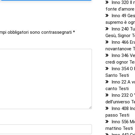
Inno 320 Il 
fonte d’amore
Inno 49 Ges
supremo è ogn
Inno 240 Tu
ampi obbligatori sono contrassegnati
*
Gesù, Signor T
Inno 466 E
novantanove T
Inno 346 Veg
credi ognor Te
Inno 354 O 
Santo Testi
Inno 22 A v
canto Testi
Inno 232 O 
dell’universo T
Inno 408 Inc
passo Testi
Inno 556 Mi
mattino Testi
Inno 442 Cri