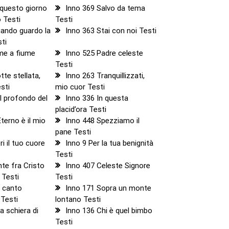
 questo giorno
Inno 369 Salvo da tema
o Testi
Testi
uando guardo la
Inno 363 Stai con noi Testi
sti
me a fiume
Inno 525 Padre celeste
Testi
tte stellata,
Inno 263 Tranquillizzati,
sti
mio cuor Testi
l profondo del
Inno 336 In questa
placid’ora Testi
terno è il mio
Inno 448 Spezziamo il
pane Testi
i il tuo cuore
Inno 9 Per la tua benignità
Testi
nte fra Cristo
Inno 407 Celeste Signore
 Testi
Testi
n canto
Inno 171 Sopra un monte
 Testi
lontano Testi
a schiera di
Inno 136 Chi è quel bimbo
Testi