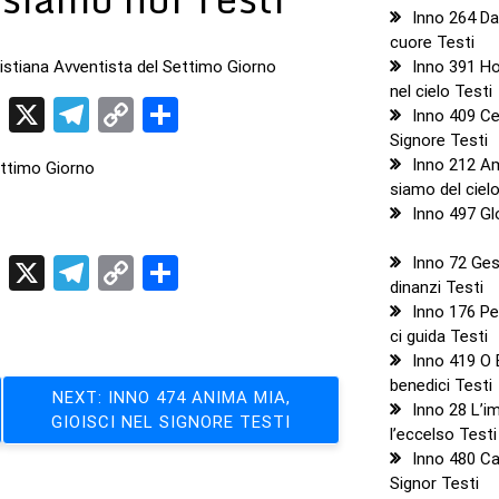
Inno 264 Da
cuore Testi
Inno 391 H
ristiana Avventista del Settimo Giorno
nel cielo Testi
t
sApp
ddit
LinkedIn
X
Telegram
Copy
Condividi
Inno 409 Ce
Link
Signore Testi
Inno 212 Am
ettimo Giorno
siamo del ciel
Inno 497 Glo
t
sApp
ddit
LinkedIn
X
Telegram
Copy
Condividi
Inno 72 Ges
dinanzi Testi
Link
Inno 176 Per
ci guida Testi
Inno 419 O 
benedici Testi
NEXT:
INNO 474 ANIMA MIA,
Inno 28 L’
GIOISCI NEL SIGNORE TESTI
l’eccelso Testi
Inno 480 Can
Signor Testi