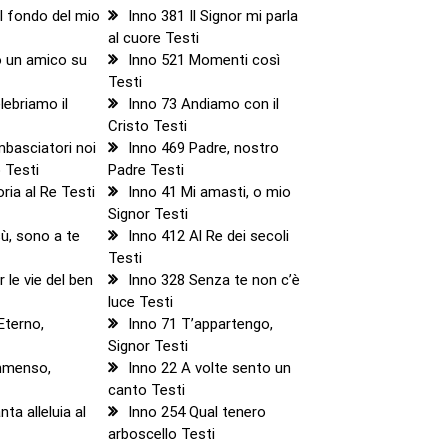
l fondo del mio
Inno 381 Il Signor mi parla
al cuore Testi
o un amico su
Inno 521 Momenti così
Testi
lebriamo il
Inno 73 Andiamo con il
Cristo Testi
basciatori noi
Inno 469 Padre, nostro
o Testi
Padre Testi
ria al Re Testi
Inno 41 Mi amasti, o mio
Signor Testi
ù, sono a te
Inno 412 Al Re dei secoli
Testi
 le vie del ben
Inno 328 Senza te non c’è
luce Testi
Eterno,
Inno 71 T’appartengo,
Signor Testi
immenso,
Inno 22 A volte sento un
canto Testi
ta alleluia al
Inno 254 Qual tenero
arboscello Testi