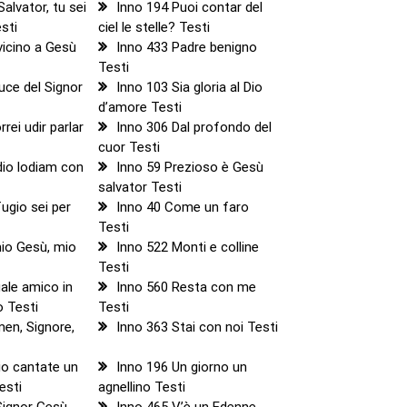
alvator, tu sei
Inno 194 Puoi contar del
sti
ciel le stelle? Testi
vicino a Gesù
Inno 433 Padre benigno
Testi
luce del Signor
Inno 103 Sia gloria al Dio
d’amore Testi
rei udir parlar
Inno 306 Dal profondo del
cuor Testi
dio lodiam con
Inno 59 Prezioso è Gesù
salvator Testi
fugio sei per
Inno 40 Come un faro
Testi
io Gesù, mio
Inno 522 Monti e colline
Testi
ale amico in
Inno 560 Resta con me
o Testi
Testi
en, Signore,
Inno 363 Stai con noi Testi
io cantate un
Inno 196 Un giorno un
esti
agnellino Testi
 Signor Gesù
Inno 465 V’è un Edenne