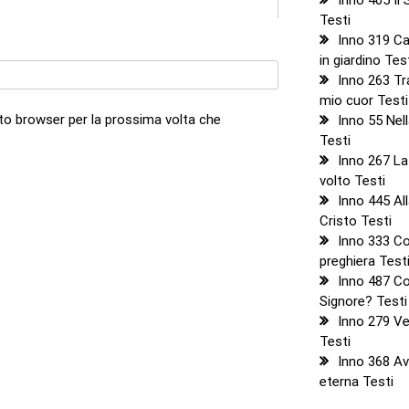
Testi
Inno 319 C
in giardino Tes
Inno 263 Tra
mio cuor Testi
sto browser per la prossima volta che
Inno 55 Nel
Testi
Inno 267 La
volto Testi
Inno 445 Al
Cristo Testi
Inno 333 Co
preghiera Test
Inno 487 Co
Signore? Testi
Inno 279 V
Testi
Inno 368 Avr
eterna Testi