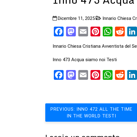
Dicembre 11, 2025
Innario Chiesa C
Facebook
Mastodon
Email
Pinteres
What
Re
Innario Chiesa Cristiana Avventista del S
Inno 473 Acqua siamo noi Testi
Facebook
Mastodon
Email
Pinteres
What
Re
Navigazione
PREVIOUS:
INNO 472 ALL THE TIME
IN THE WORLD TESTI
articoli