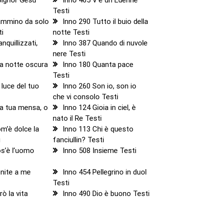
Testi
ammino da solo
Inno 290 Tutto il buio della
ti
notte Testi
nquillizzati,
Inno 387 Quando di nuvole
nere Testi
la notte oscura
Inno 180 Quanta pace
Testi
 luce del tuo
Inno 260 Son io, son io
che vi consolo Testi
la tua mensa, o
Inno 124 Gioia in ciel, è
nato il Re Testi
m’è dolce la
Inno 113 Chi è questo
i
fanciullin? Testi
s’è l’uomo
Inno 508 Insieme Testi
enite a me
Inno 454 Pellegrino in duol
Testi
ò la vita
Inno 490 Dio è buono Testi