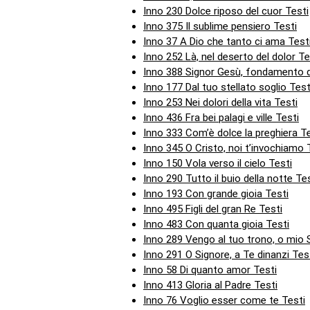
Inno 230 Dolce riposo del cuor Testi
Inno 375 Il sublime pensiero Testi
Inno 37 A Dio che tanto ci ama Test
Inno 252 Là, nel deserto del dolor Te
Inno 388 Signor Gesù, fondamento 
Inno 177 Dal tuo stellato soglio Test
Inno 253 Nei dolori della vita Testi
Inno 436 Fra bei palagi e ville Testi
Inno 333 Com’è dolce la preghiera Te
Inno 345 O Cristo, noi t’invochiamo 
Inno 150 Vola verso il cielo Testi
Inno 290 Tutto il buio della notte Te
Inno 193 Con grande gioia Testi
Inno 495 Figli del gran Re Testi
Inno 483 Con quanta gioia Testi
Inno 289 Vengo al tuo trono, o mio 
Inno 291 O Signore, a Te dinanzi Tes
Inno 58 Di quanto amor Testi
Inno 413 Gloria al Padre Testi
Inno 76 Voglio esser come te Testi