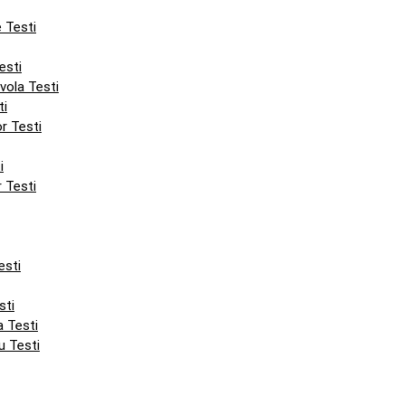
e Testi
esti
nvola Testi
ti
or Testi
i
r Testi
esti
sti
a Testi
u Testi