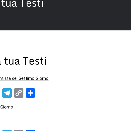
tua Testi
 tua Testi
ntista del Settimo Giorno
pp
t
nkedIn
X
Telegram
Copy
Condividi
Link
 Giorno