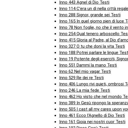
Inno 443 Agnel di Dio Testi
Inno 114 C’era un dì nella città regal
Inno 288 Signor, grande sei Testi
Inno 165 In quel giorno pien di luce T
Inno 78 Non foglie, no che il vento i
Inno 254 Qual tenero arboscello Tes
Inno 415 Gloria al Padre, al Dio d’am
Inno 327 O tu che doni la vita Testi
Inno 188 Potrei parlare le lingue Test
Inno 19 Potente degli eserciti, Signo
Inno 551 Dammi la mano Testi
Inno 62 Nel mio vagar Testi
Inno 529 Re dei re Testi
Inno 406 Lungo rivi quieti, ombrosi T
Inno 246 La mia fede Testi
Inno 462 Ho visto che nel mondo Te
Inno 389 In Gesù ripongo la speranz
Inno 505 I cast all my cares upon yo
Inno 461 Ecco l’Agnello di Dio Testi
Inno 161 Gioia nei nostri cuor Testi
Inno 192 Disse Gesù Testi