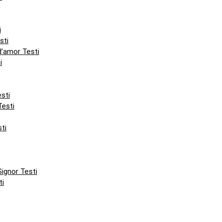
i
sti
d’amor Testi
i
sti
Testi
sti
Signor Testi
ti