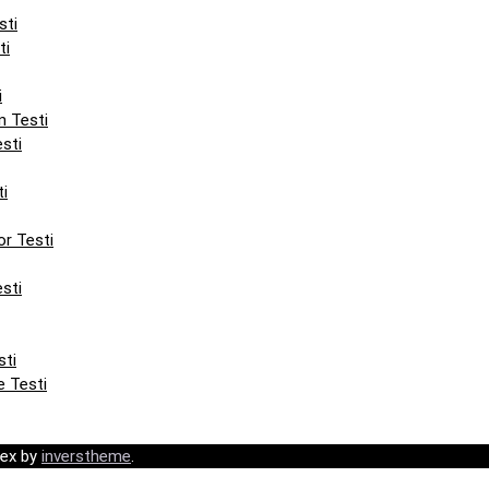
sti
ti
i
n Testi
sti
ti
or Testi
sti
sti
e Testi
ex by
inverstheme
.