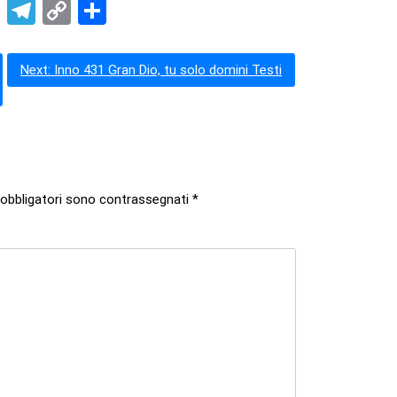
pp
t
nkedIn
X
Telegram
Copy
Condividi
Link
Next:
Inno 431 Gran Dio, tu solo domini Testi
 obbligatori sono contrassegnati
*