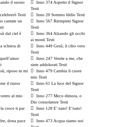
ando il suono
Inno 374 Aspetto il Signor
Testi
celebrerò Testi
Inno 20 Sommo Iddio Testi
io cantate un
Inno 567 Riempimi Signor
sti
Testi
ù dal ciel è
Inno 364 Alzando gli occhi
i
ai monti Testi
a schiera di
Inno 449 Gesù, il cibo vero
Testi
 quell’amor
Inno 247 Venite a me, che
i
siete addolorati Testi
sù, riposo tu mi
Inno 479 Cambia il cuore
mio Testi
me il riarso
Inno 61 La luce del Signor
Testi
contro al mio
Inno 277 Meco dimora, o
Dio consolatore Testi
la croce ti par
Inno 128 E’ nato! E’nato!
Testi
dre, dona pace
Inno 473 Acqua siamo noi