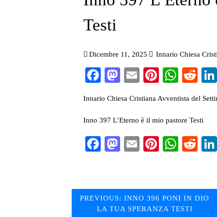
Testi
Dicembre 11, 2025
Innario Chiesa Cris
Facebook
Mastodon
Email
Pinterest
What
Re
Innario Chiesa Cristiana Avventista del Set
Inno 397 L’Eterno è il mio pastore Testi
Facebook
Mastodon
Email
Pinterest
What
Re
Navigazione
PREVIOUS:
INNO 396 PONI IN DIO
LA TUA SPERANZA TESTI