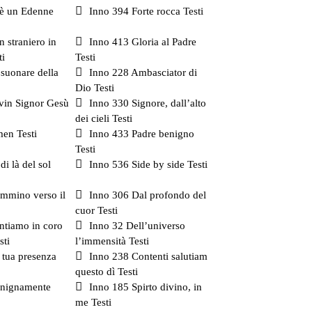
è un Edenne
Inno 394 Forte rocca Testi
 straniero in
Inno 413 Gloria al Padre
ti
Testi
 suonare della
Inno 228 Ambasciator di
Dio Testi
vin Signor Gesù
Inno 330 Signore, dall’alto
dei cieli Testi
en Testi
Inno 433 Padre benigno
Testi
di là del sol
Inno 536 Side by side Testi
mmino verso il
Inno 306 Dal profondo del
cuor Testi
ntiamo in coro
Inno 32 Dell’universo
sti
l’immensità Testi
 tua presenza
Inno 238 Contenti salutiam
questo dì Testi
enignamente
Inno 185 Spirto divino, in
me Testi