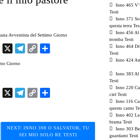
Inno 465 V’
Testi
Inno 371 Son
questa terra Tes
Inno 456 Al
tiana Avventista del Settimo Giorno
tromba Testi
sApp
ddit
LinkedIn
X
Telegram
Copy
Condividi
Inno 464 Di
Testi
Link
Inno 424 Am
timo Giorno
Inno 383 Al 
Testi
Inno 220 Ca
sApp
ddit
LinkedIn
X
Telegram
Copy
Condividi
ciel Testi
Link
Inno 116 Ca
questo canto Te
Inno 402 La
brama Testi
NEXT:
INNO 398 O SALVATOR, TU
Inno 303 B
SEI MIO SOLO RE TESTI
guardami Testi