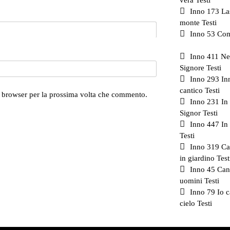
vera Testi
Inno 173 La
monte Testi
Inno 53 Com
Inno 411 Ne
Signore Testi
Inno 293 Inn
cantico Testi
o browser per la prossima volta che commento.
Inno 231 In 
Signor Testi
Inno 447 In
Testi
Inno 319 C
in giardino Test
Inno 45 Can
uomini Testi
Inno 79 Io 
cielo Testi