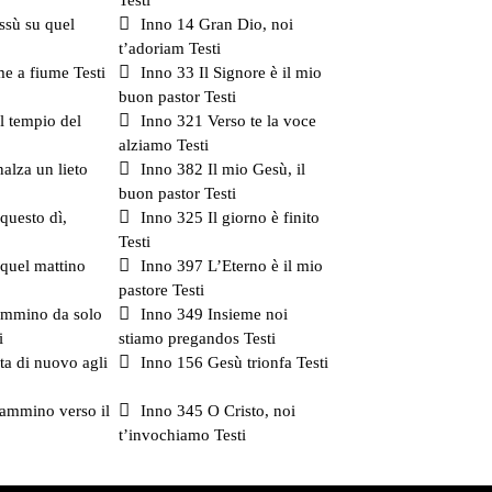
Testi
ssù su quel
Inno 14 Gran Dio, noi
t’adoriam Testi
e a fiume Testi
Inno 33 Il Signore è il mio
buon pastor Testi
l tempio del
Inno 321 Verso te la voce
alziamo Testi
alza un lieto
Inno 382 Il mio Gesù, il
buon pastor Testi
questo dì,
Inno 325 Il giorno è finito
Testi
 quel mattino
Inno 397 L’Eterno è il mio
pastore Testi
ammino da solo
Inno 349 Insieme noi
i
stiamo pregandos Testi
ta di nuovo agli
Inno 156 Gesù trionfa Testi
cammino verso il
Inno 345 O Cristo, noi
t’invochiamo Testi