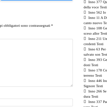
Inno 377 Qu
della voce Testi
Inno 562 Io 
Inno 11 A D
canto nuovo Te
pi obbligatori sono contrassegnati
*
Inno 108 Ges
sceso allor Test
Inno 211 Un
credenti Testi
Inno 63 Per
salvato son Test
Inno 393 Ge
doni Testi
Inno 178 Co
terreno Testi
Inno 446 In
Signore Testi
Inno 266 Se 
dura Testi
Inno 337 Pa