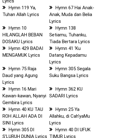
Lyrics
Hymn 119 Ya,
Hymn 67 Hai Anak-
Tuhan Allah Lyrics
Anak, Muda dan Belia
Lyrics
Hymn 10
Hymn 138
HILANGLAH BEBAN
Setiamu, Tuhanku,
DOSAKU Lyrics
Tiada Bertara Lyrics
Hymn 429 BADAI
Hymn 41 ‘Ku
MENGAMUK Lyrics
Datang Kepadamu
Lyrics
Hymn 75 Raja
Hymn 305 Segala
Daud yang Agung
Suku Bangsa Lyrics
Lyrics
Hymn 16 Mari
Hymn 362 KU
Kawan-kawan, Nyanyi
SADARI Lyrics
Gembira Lyrics
Hymn 40 KU TAU
Hymn 25 Ya
ROH ALLAH ADA DI
Allahku, di Cah’yaMu
SINI Lyrics
Lyrics
Hymn 305 DI
Hymn 40 DI UFUK
S’LURUH DUNIA Lyrics
TIMUR Lyrics