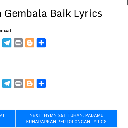
 Gembala Baik Lyrics
Jemaat
pp
t
nkedIn
X
Telegram
Print
Blogger
Share
pp
t
nkedIn
X
Telegram
Print
Blogger
Share
MI
NEXT:
HYMN 261 TUHAN, PADAMU
KUHARAPKAN PERTOLONGAN LYRICS