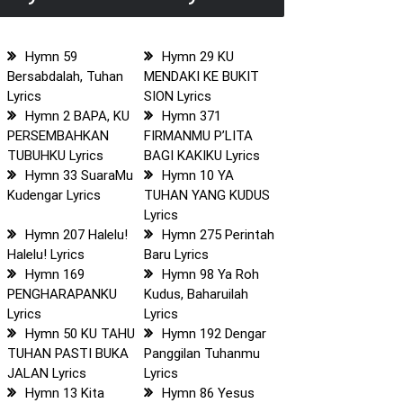
Hymn 59
Hymn 29 KU
Bersabdalah, Tuhan
MENDAKI KE BUKIT
Lyrics
SION Lyrics
Hymn 2 BAPA, KU
Hymn 371
PERSEMBAHKAN
FIRMANMU P’LITA
TUBUHKU Lyrics
BAGI KAKIKU Lyrics
Hymn 33 SuaraMu
Hymn 10 YA
Kudengar Lyrics
TUHAN YANG KUDUS
Lyrics
Hymn 207 Halelu!
Hymn 275 Perintah
Halelu! Lyrics
Baru Lyrics
Hymn 169
Hymn 98 Ya Roh
PENGHARAPANKU
Kudus, Baharuilah
Lyrics
Lyrics
Hymn 50 KU TAHU
Hymn 192 Dengar
TUHAN PASTI BUKA
Panggilan Tuhanmu
JALAN Lyrics
Lyrics
Hymn 13 Kita
Hymn 86 Yesus