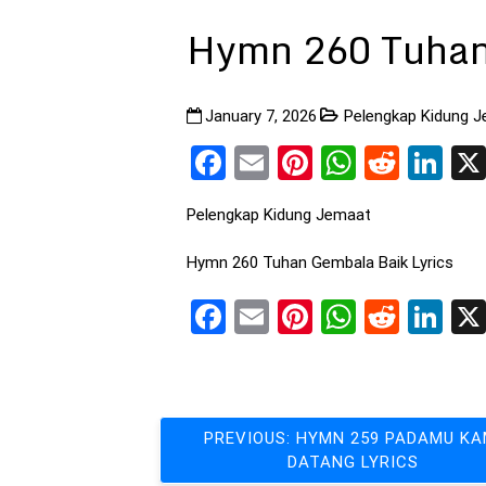
Hymn 260 Tuhan
January 7, 2026
Pelengkap Kidung 
Facebook
Email
Pinterest
WhatsA
Reddi
Li
Pelengkap Kidung Jemaat
Hymn 260 Tuhan Gembala Baik Lyrics
Facebook
Email
Pinterest
WhatsA
Reddi
Li
Post
PREVIOUS:
HYMN 259 PADAMU KA
DATANG LYRICS
navigation