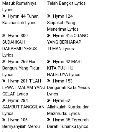
Masuk Rumahnya
Telah Bangkit Lyrics
Lyrics
Hymn 44 Tuhan,
Hymn 124
Kasihanilah Lyrics
Siapakah Yang
Menerima Lyrics
Hymn 300
Hymn 415 ORANG
SUDAHKAH
YANG BERHARAP
DARAHMU YESUS
TUHAN Lyrics
Lyrics
Hymn 269 Hai
Hymn 42 MARI
Bangun, Yang Tidur
KITA PUJI HU
Lyrics
HALELUYA Lyrics
Hymn 201 T’LAH
Hymn 153
LEWAT MALAM YANG
Dengarlah Kata Yesus
GELAP Lyrics
Lyrics
Hymn 284
Hymn 62
SAMBUT PANGGILAN
Allahkulah Kuatku dan
Lyrics
Mazmurku Lyrics
Hymn 106
Hymn 35 Tercurah
Bernyanyilah Merdu
Darah Tuhanku Lyrics