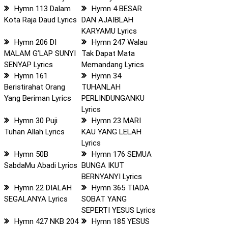
Hymn 113 Dalam
Hymn 4 BESAR
Kota Raja Daud Lyrics
DAN AJAIBLAH
KARYAMU Lyrics
Hymn 206 DI
Hymn 247 Walau
MALAM G’LAP SUNYI
Tak Dapat Mata
SENYAP Lyrics
Memandang Lyrics
Hymn 161
Hymn 34
Beristirahat Orang
TUHANLAH
Yang Beriman Lyrics
PERLINDUNGANKU
Lyrics
Hymn 30 Puji
Hymn 23 MARI
Tuhan Allah Lyrics
KAU YANG LELAH
Lyrics
Hymn 50B
Hymn 176 SEMUA
SabdaMu Abadi Lyrics
BUNGA IKUT
BERNYANYI Lyrics
Hymn 22 DIALAH
Hymn 365 TIADA
SEGALANYA Lyrics
SOBAT YANG
SEPERTI YESUS Lyrics
Hymn 427 NKB 204
Hymn 185 YESUS