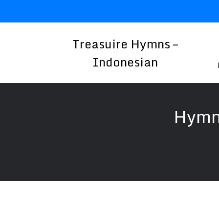
Skip
to
content
Treasuire Hymns –
Indonesian
Hymn