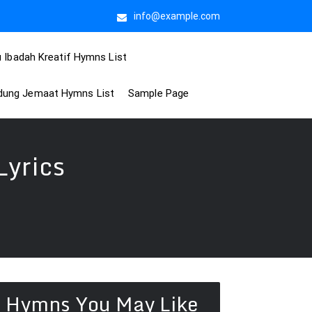
info@example.com
 Ibadah Kreatif Hymns List
idung Jemaat Hymns List
Sample Page
yrics
Hymns You May Like