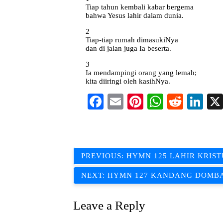
Tiap tahun kembali kabar bergema
bahwa Yesus lahir dalam dunia.
2
Tiap-tiap rumah dimasukiNya
dan di jalan juga Ia beserta.
3
Ia mendampingi orang yang lemah;
kita diiringi oleh kasihNya.
Facebook
Email
Pinterest
WhatsAp
Reddi
Li
Post
PREVIOUS:
HYMN 125 LAHIR KRIST
navigation
NEXT:
HYMN 127 KANDANG DOMBA
Leave a Reply