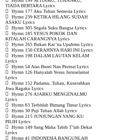
Hymn 199 SETIAMU, TUHANKU,
TIADA BERTARA Lyrics
Hymn 177 Aku Tuhan Semesta Lyrics
Hymn 239 KETIKA HILANG SUDAH
ASAKU Lyrics
Hymn 305 Segala Suku Bangsa Lyrics
Hymn 185 YESUS POKOK DAN
KITALAH CARANGNYA Lyrics
Hymn 265 Bukan Kar’na Upahmu Lyrics
Hymn 150 CERAHNYA HARI INI Lyrics
Hymn 198 DALAM LAUTAN KELAM
Lyrics
Hymn 54 Atas Bumi Nan Permai Lyrics
Hymn 126 Hanyalah Yesus Juruselamat
Lyrics
Hymn 152 Padamu, Tuhan, Kuserahkan
Jiwa Ragaku Lyrics
Hymn 276 AJARKU MENGENALMU
Lyrics
Hymn 83 Terbitlah Bintang Timur Lyrics
Hymn 30 Puji Tuhan Allah Lyrics
Hymn 215 JUNJUNGAN YANG KU
PILIH Lyrics
Hymn 149 Sang Maha Tabib T’lah Dekat
Lyrics
Hymn 41 INDONESIA BANGUNLAH