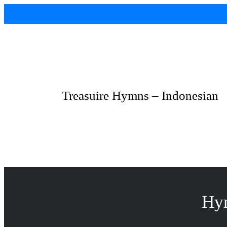
Skip
to
content
Treasuire Hymns – Indonesian
Hym