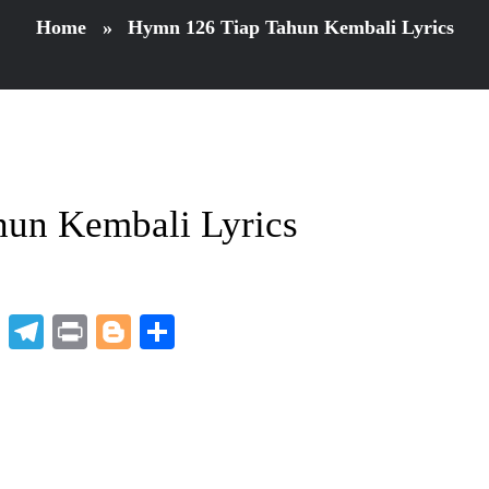
Home
»
Hymn 126 Tiap Tahun Kembali Lyrics
un Kembali Lyrics
p
t
nkedIn
X
Telegram
Print
Blogger
Share