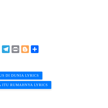
p
t
nkedIn
X
Telegram
Print
Blogger
Share
US DI DUNIA LYRICS
 ITU RUMAHNYA LYRICS