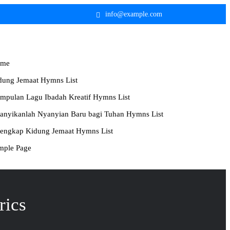
info@example.com
me
dung Jemaat Hymns List
mpulan Lagu Ibadah Kreatif Hymns List
anyikanlah Nyanyian Baru bagi Tuhan Hymns List
lengkap Kidung Jemaat Hymns List
mple Page
rics