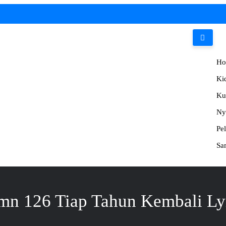
Ho
Ki
Ku
Ny
Pe
Sa
n 126 Tiap Tahun Kembali Ly