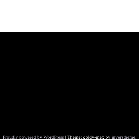
Proudly powered by WordPress
|
Theme: goldy-mex by
inverstheme
.