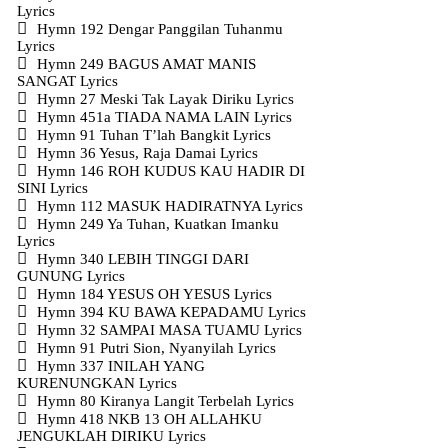
Lyrics
Hymn 192 Dengar Panggilan Tuhanmu
Lyrics
Hymn 249 BAGUS AMAT MANIS
SANGAT Lyrics
Hymn 27 Meski Tak Layak Diriku Lyrics
Hymn 451a TIADA NAMA LAIN Lyrics
Hymn 91 Tuhan T’lah Bangkit Lyrics
Hymn 36 Yesus, Raja Damai Lyrics
Hymn 146 ROH KUDUS KAU HADIR DI
SINI Lyrics
Hymn 112 MASUK HADIRATNYA Lyrics
Hymn 249 Ya Tuhan, Kuatkan Imanku
Lyrics
Hymn 340 LEBIH TINGGI DARI
GUNUNG Lyrics
Hymn 184 YESUS OH YESUS Lyrics
Hymn 394 KU BAWA KEPADAMU Lyrics
Hymn 32 SAMPAI MASA TUAMU Lyrics
Hymn 91 Putri Sion, Nyanyilah Lyrics
Hymn 337 INILAH YANG
KURENUNGKAN Lyrics
Hymn 80 Kiranya Langit Terbelah Lyrics
Hymn 418 NKB 13 OH ALLAHKU
JENGUKLAH DIRIKU Lyrics