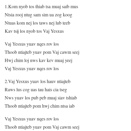
1.Kom nyob tos thiab tsa muaj saib mus
Ntsia rooj ntug sam sim ua zog koog
Ntuas kom nej los taws nej lub teeb
Kav tsij los nyob tos Vaj Yesxus
Vaj Yesxus yuav nqes rov los
Thoob ntiajteb yuav pom Vaj cawm seej
Hwj chim loj nws kav kev muaj yeej
Vaj Yesxus yuav nqes rov los
2.Vaj Yesxus yuav los hauv ntiajteb
Raws lus cog uas tau hais cia tseg
Nws yuav los pub peb muaj siav tshiab
Thoob ntiajteb pom hwj chim ntsa iab
Vaj Yesxus yuav nqes rov los
Thoob ntiajteb yuav pom Vaj cawm seej