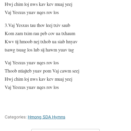
Hwj chim loj nws kav kev muaj yeej
Vaj Yesxus yuav nqes rov los
3.Vaj Yesxus tau thov leej txiv saub
Kom zam txim rau peb cov ua txhaum
Kwv tij hmoob nej txhob ua siab hnyav
tsawg tsuag los lub sij hawm yuav tag
Vaj Yesxus yuav nqes rov los
Thoob ntiajteb yuav pom Vaj cawm seej
Hwj chim loj nws kav kev muaj yeej
Vaj Yesxus yuav nqes rov los
Categories:
Hmong SDA Hymns