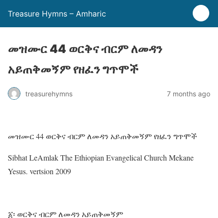
Treasure Hymns – Amharic
መዝሙር 44 ወርቅና ብርም ለመዳን
አይጠቅመኝም የዘፈን ግጥሞች
treasurehymns
7 months ago
መዝሙር 44 ወርቅና ብርም ለመዳን አይጠቅመኝም የዘፈን ግጥሞች
Sibhat LeAmlak The Ethiopian Evangelical Church Mekane
Yesus. vertsion 2009
፩፡ ወርቅና ብርም ለመዳን አይጠቅመኝም