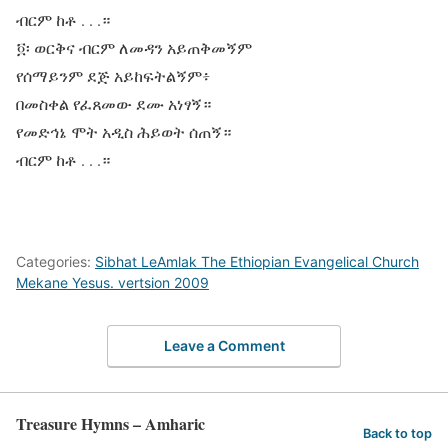
ብርም ከቶ . . .።
፬፡ ወርቅና ብርም ለመዳን አይጠቅመኝም
የሰማይንም ደጅ አይከፍትልኝም፥
በመስቀል የፈጸመው ደሙ አነፃኝ።
የመድኅኔ ሞት አዲስ ሕይወት ሰጠኝ።
ብርም ከቶ . . .።
Categories:
Sibhat LeAmlak The Ethiopian Evangelical Church
Mekane Yesus. vertsion 2009
Leave a Comment
Treasure Hymns – Amharic
Back to top