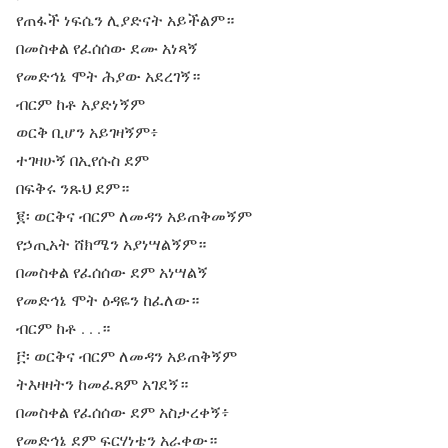
የጠፋች ነፍሴን ሊያድናት አይችልም።
በመስቀል የፈሰሰው ደሙ አነጻኝ
የመድኅኔ ሞት ሕያው አደረገኝ።
ብርም ከቶ አያድነኝም
ወርቅ ቢሆን አይገዛኝም፥
ተገዛሁኝ በኢየሱስ ደም
በፍቅሩ ንጹህ ደም።
፪፡ ወርቅና ብርም ለመዳን አይጠቅመኝም
የኃጢአት ሸክሜን አያነሣልኝም።
በመስቀል የፈሰሰው ደም አነሣልኝ
የመድኅኔ ሞት ዕዳዬን ከፈለው።
ብርም ከቶ . . .።
፫፡ ወርቅና ብርም ለመዳን አይጠቅኝም
ትእዛዛትን ከመፈጸም አገደኝ።
በመስቀል የፈሰሰው ደም አስታረቀኝ፥
የመድኅኔ ደም ፍርሃነቴን አራቀው።