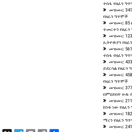
ተስፋ የዘፈን ግ
መዝሙር 341
የዘፈን ግጥሞች
መዝሙር 85 
ተመርተን የዘፈን
መዝሙር 123
ኢትዮጵያን የዘፈ
መዝሙር 561
ተስፋ የዘፈን ግ
መዝሙር 433
ይደርሳል የዘፈን
መዝሙር 458
የዘፈን ግጥሞች
መዝሙር 377
በምሄድበት ሁሉ 
መዝሙር 211
ከንቱ ነው የዘፈን
መዝሙር 182
ማረን የዘፈን ግ
መዝሙር 241 