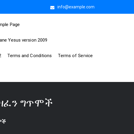
info@example.com
mple Page
kane Yesus version 2009
2
Terms and Conditions
Terms of Service
የዘፈን ግጥሞች
ሞች