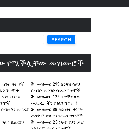
SEARCH
ው የሚችሏቸው መዝሙሮች
 ጠባብ ናት ያች
መዝሙር 299 ስንጓዝ ሳለህ
ዘፈን ግጥሞች
በጠባቡ መንገድ የዘፈን ግጥሞች
 ኢየሱስ ሆይ
መዝሙር 122 ጌታችን ሆይ
 ግጥሞች
መድኃኒታችን የዘፈን ግጥሞች
 በብፁዓን መኖሪያ
መዝሙር 88 ክርስቶስ ተነሣ፥
ጠላትም ድል ሆነ የዘፈን ግጥሞች
 ዓለት ቢፈርስም
መዝሙር 25 ዕጹብ የሆነ ጮራ
አስገራሚ የዘፈን ግጥሞች