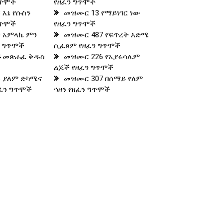
ግጥሞች
የዘፈን ግጥሞች
 እኔ የሱስን
መዝሙር 13 የማይነገር ነው
ግጥሞች
የዘፈን ግጥሞች
 አምላኬ ምን
መዝሙር 487 የፍጥረት እድሜ
ን ግጥሞች
ሲፈጸም የዘፈን ግጥሞች
4 መጽሐፈ ቅዱስ
መዝሙር 226 የኢየሩሳሌም
ልጆች የዘፈን ግጥሞች
 ያለም ድካሜና
መዝሙር 307 በሰማይ የለም
ዘፈን ግጥሞች
ኀዘን የዘፈን ግጥሞች