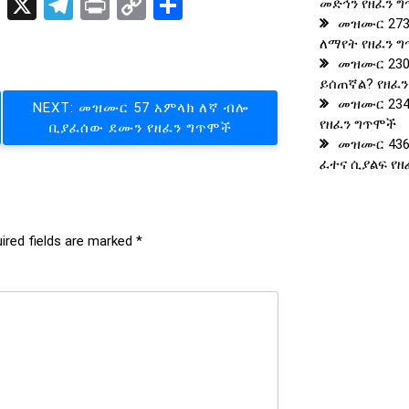
t
t
nkedIn
Blogger
X
Telegram
Print
Copy
Share
መድኅን የዘፈን 
መዝሙር 273
Link
ለማየት የዘፈን 
መዝሙር 230
ይሰጠኛል? የዘፈ
መዝሙር 23
NEXT:
መዝሙር 57 አምላክ ለኛ ብሎ
የዘፈን ግጥሞች
ቢያፈሰው ደሙን የዘፈን ግጥሞች
መዝሙር 436
ፈተና ሲያልፍ የ
ired fields are marked
*