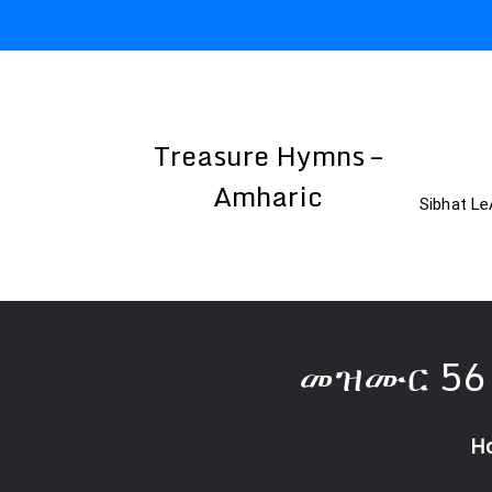
Skip
to
content
Treasure Hymns –
Amharic
Sibhat Le
መዝሙር 56 
H