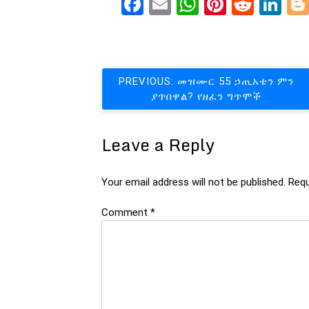
Facebook
Email
WhatsApp
Pinteres
Reddi
Li
Post
PREVIOUS:
መዝሙር 55 ኃጢአቴን ምን
ያጥበዋል? የዘፈን ግጥሞች
navigation
Leave a Reply
Your email address will not be published.
Requ
Comment
*