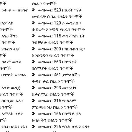
ጥሞች
የዘፈን ግጥሞች
 ንቁ ቁሙ ለየሱስ
መዝሙር 523 በልደት ማታ
መብራት ሲበራ የዘፈን ግጥሞች
በአምላክ
መዝሙር 120 ኦ መንፈስ ፥
 ግጥሞች
ሕይወት እንዳነኝ የዘፈን ግጥሞች
 አገራችንን
መዝሙር 115 ወዳምላክ ቤት
ን ግጥሞች
ገብቻለሁ የዘፈን ግጥሞች
 የሱስን ብቻ
መዝሙር 200 በክርስቶስ ጸጋ
ጥሞች
እንድንድን የዘፈን ግጥሞች
 ካለም መሄዴ
መዝሙር 563 በሰማያት
 ግጥሞች
በሰማያት የዘፈን ግጥሞች
 በጥዋት እንዝራ
መዝሙር 461 ያምላካችን
ቅዱስ ቃል የዘፈን ግጥሞች
 አንድ ወዳጅ
መዝሙር 293 መንጋህን
የዘፈን ግጥሞች
ስታሰማራ የዘፈን ግጥሞች
 ሰባኪው አለ፥
መዝሙር 315 የዘላለም
 ግጥሞች
ምርጫዬ ነህ የዘፈን ግጥሞች
 አምላክ ሆይ፥
መዝሙር 166 በሰማይ ያለ
ጥሞች
አባታችን የዘፈን ግጥሞች
የሱስ ሆይ፥ የእኔ
መዝሙር 226 የሱስ ሆይ እርዳን