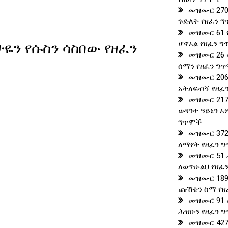
መዝሙር 270
ጉድለት የዘፈን 
መዝሙር 61 
ዬን የሱስን ሳስበው የዘፈን
ሆኖአል የዘፈን 
መዝሙር 26 
ሰማን የዘፈን ግ
መዝሙር 206
አትለፍብኝ የዘፈ
መዝሙር 217
ወዳንተ ዓይኔን አ
ግጥሞች
መዝሙር 372
ለማየት የዘፈን 
መዝሙር 51
ለወጥሁልህ የዘፈ
መዝሙር 189
ጩኸቴን ስማ የዘ
መዝሙር 91
ሕዝቡን የዘፈን 
መዝሙር 427 