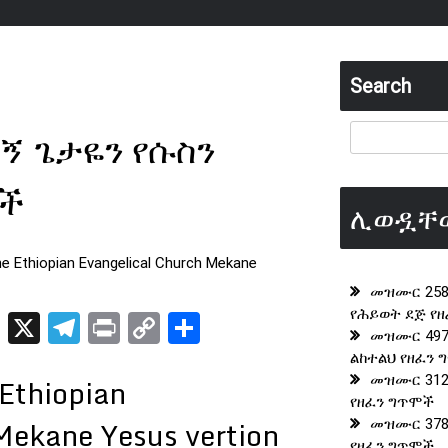
Search
ኝ ጌታዬን የሱስን
ሞች
ሊወዷቸ
e Ethiopian Evangelical Church Mekane
መዝሙር 258
የሕይወት ደጅ የ
t
t
nkedIn
Blogger
X
Telegram
Print
Copy
Share
መዝሙር 497
Link
ልከተልህ የዘፈን
Ethiopian
መዝሙር 312
የዘፈን ግጥሞች
Mekane Yesus vertion
መዝሙር 378
የዘፈን ግጥሞች