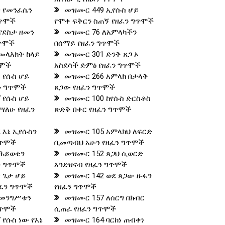
 የመንፈሴን
መዝሙር 449 ኢየሱስ ሆይ
ግጥሞች
የሞቀ ፍቅርን ስጠኝ የዘፈን ግጥሞች
የደስታ ዘመን
መዝሙር 76 ለአምላካችን
ግጥሞች
በሰማይ የዘፈን ግጥሞች
መላእክት ከላይ
መዝሙር 301 ድንቅ ጸጋ ኦ
ጥሞች
አስደሳች ድምፅ የዘፈን ግጥሞች
 የሱስ ሆይ
መዝሙር 266 አምላክ በታላቅ
ን ግጥሞች
ጸጋው የዘፈን ግጥሞች
 የሱስ ሆይ
መዝሙር 100 ከየሱስ ድርስቶስ
ነሣለሁ የዘፈን
ጽድቅ በቀር የዘፈን ግጥሞች
 እኔ ኢየሱስን
መዝሙር 105 አምላክህ ለፍርድ
ግጥሞች
ቢመጣብህ አሁን የዘፈን ግጥሞች
 ሕይወቴን
መዝሙር 152 ጸጋህ ሲወርድ
ን ግጥሞች
እንደዝናብ የዘፈን ግጥሞች
 ጌታ ሆይ
መዝሙር 142 ወደ ጸጋው ዙፋን
ፈን ግጥሞች
የዘፈን ግጥሞች
 መንግሥቱን
መዝሙር 157 ለሰርግ በክብር
ግጥሞች
ሲጠራ የዘፈን ግጥሞች
የሱስ ነው የእኔ
መዝሙር 164 ባርከነ ጠብቀነ