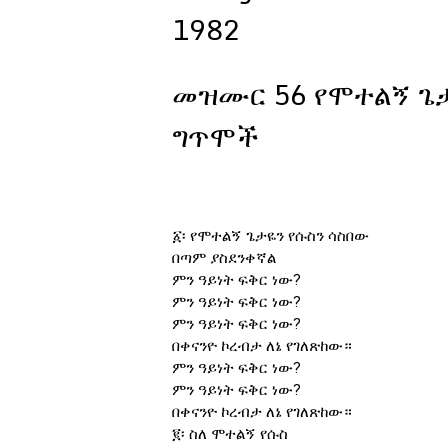
1982
መዝሙር 56 የሞተልኝ ጌታ
ግጥሞች
፩፡ የሞተልኝ ጌታዬን የሱስን ሳስበው
በጣም ያስደንቀኛል
ምን ዓይነት ፍቅር ነው?
ምን ዓይነት ፍቅር ነው?
ምን ዓይነት ፍቅር ነው?
በቀናንዮ ኮረብታ ለኔ የገለጽከው።
ምን ዓይነት ፍቅር ነው?
ምን ዓይነት ፍቅር ነው?
በቀናንዮ ኮረብታ ለኔ የገለጽከው።
፪፡ ስለ ሞተልኝ የሱስ