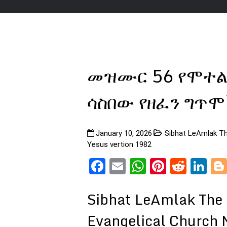
መዝሙር 56 የሞተል
ሳስበው የዘፈን ግጥ
January 10, 2026
Sibhat LeAmlak Th
Yesus vertion 1982
Facebook
Email
WhatsApp
Pinteres
Reddi
Li
Sibhat LeAmlak The 
Evangelical Church 