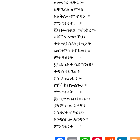
ለመናገር ፍቅሩን፥
ይቸግራል ለምላስ
አልችለውም ፍጹም።
ምን ዓይነት . . .።
፫፡ በመስቀል ተቸንክረው
እጆችና እግሮችህ፥
ተቀጣህ ስለኔ ኃጢአት
መርገምን ተሸክመህ።
ምን ዓይነት . . .።
፬፡ ኃጢአት ሳይኖርብህ
ቅዱስ የኔ ጌታ፥
ስለ ኃጢአቴ ነው
የሞትክ በጐልጐታ።
ምን ዓይነት . . .።
፭፡ ጌታ የሱስ ክርስቶስ
ያለም ሁሉ አዳኝ፥
አስደናቂ ፍቅርህን
እንዳስበው እርዳኝ።
ምን ዓይነት . . .።