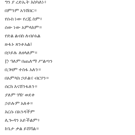
ግን ያ ረድኤት እስካለነ፥
በምንም አንሸበር።
የሱስ ነው የረጁ ስም፥
ሰው ነው አምላክም።
የድል ልብስ ለብሶአል
ዙፋኑ ጸንቶአል፤
በኃይሉ ለዘላለም።
፫፡ ዓለም በጨለማ ሥልጣን
ቢገዛም ተስፋ አለን።
በአምላክ ኃይልና ብርሃን።
ሰርክ እናሸንፋለን።
ያለም ገዥ ወደቀ
ኃይሉም አለቀ።
እርሱ በአንዳችም
ሊጐዳን አይችልም፥
ከጌታ ቃል ይሸሻል።