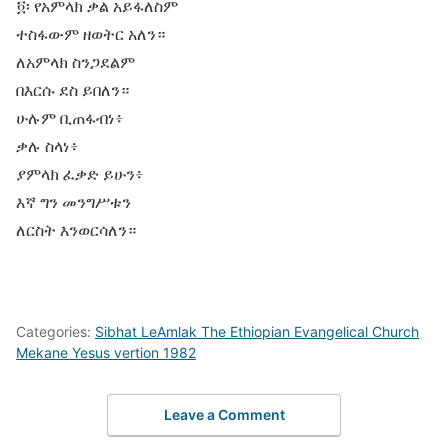
፬፡ የአምላክ ቃል አይፋለስም
ተስፋውም ዘወትር አለን።
ለአምላክ ስንጋደልም
በእርሱ ደስ ይበለን።
ሁሉም ቢጠፋብነ፥
ቃሉ ስላነ፥
ያምላክ ፈቃድ ይሁን፥
እኛ ግን መንግሥቱን
ለርስት እንወርሳለን።
Categories:
Sibhat LeAmlak The Ethiopian Evangelical Church
Mekane Yesus vertion 1982
Leave a Comment