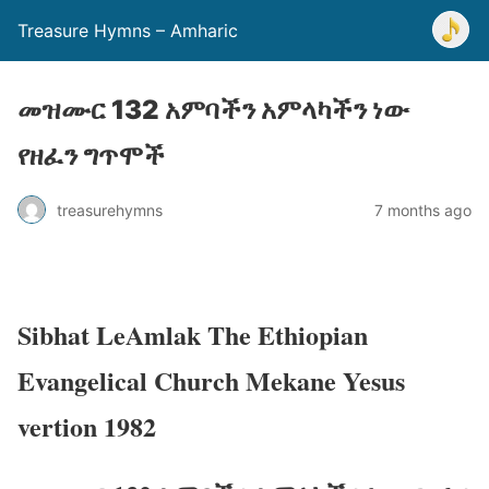
Treasure Hymns – Amharic
መዝሙር 132 አምባችን አምላካችን ነው
የዘፈን ግጥሞች
treasurehymns
7 months ago
Sibhat LeAmlak The Ethiopian
Evangelical Church Mekane Yesus
vertion 1982