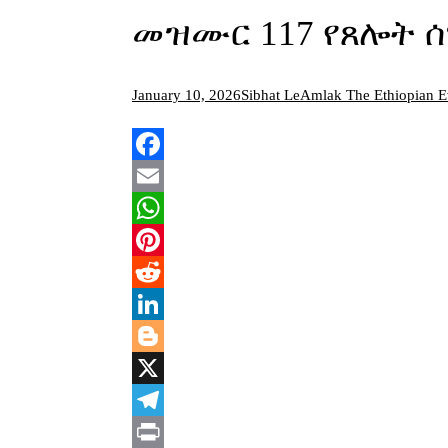
መዝሙር 117 የጸሎት ሰ
January 10, 2026
Sibhat LeAmlak The Ethiopian E
Facebook
Email
WhatsApp
Pinterest
Reddit
LinkedIn
Blogger
X
Telegram