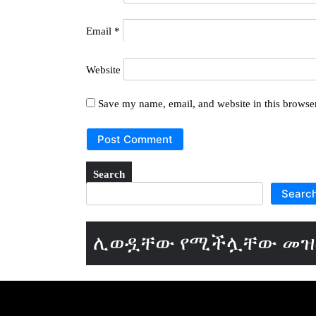
Email
*
Website
Save my name, email, and website in this browser
Search
Searc
ሊወዷቸው የሚችሏቸው መ
መዝሙር 49 ሕይወቴን
መዝሙር 6
ለወጥሁልህ የዘፈን ግጥሞች
ደስ ይበል