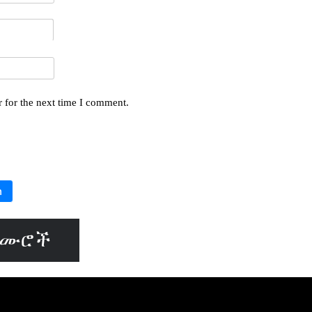
 for the next time I comment.
h
ዝሙሮች
8 ነፍሴ ሆይ አሁን
ሽ የዘፈን ግጥሞች