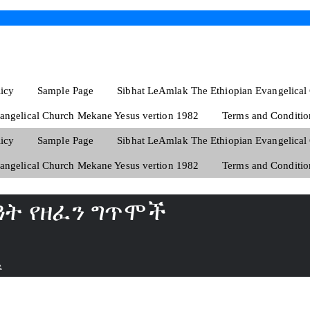
licy
Sample Page
Sibhat LeAmlak The Ethiopian Evangelical
angelical Church Mekane Yesus vertion 1982
Terms and Conditio
licy
Sample Page
Sibhat LeAmlak The Ethiopian Evangelical
angelical Church Mekane Yesus vertion 1982
Terms and Conditio
ዓት የዘፈን ግጥሞች
ች