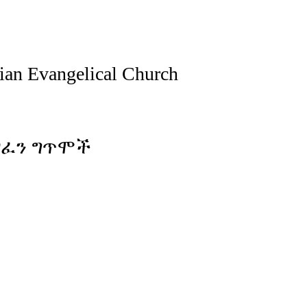
ian Evangelical Church
ዘፈን ግጥሞች