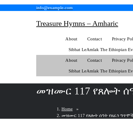
Skip
info@example.com
to
content
Treasure Hymns – Amharic
About
Contact
Privacy Po
Sibhat LeAmlak The Ethiopian Ev
About
Contact
Privacy Po
Sibhat LeAmlak The Ethiopian Ev
መዝሙር 117 የጸሎት ሰ
Home
»
መዝሙር 117 የጸሎት ሰዓት የዘፈን ግጥሞ