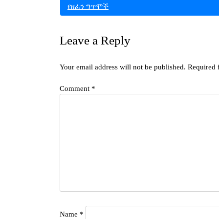
የዘፈን ግጥሞች
navigation
Leave a Reply
Your email address will not be published.
Required 
Comment
*
Name
*