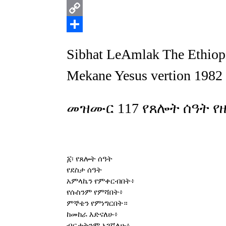
Print
Copy
Link
Share
Sibhat LeAmlak The Ethiop
Mekane Yesus vertion 1982
መዝሙር 117 የጸሎት ሰዓት የ
፩፡ የጸሎት ሰዓት
የደስታ ሰዓት
አምላኬን የምቀርብበት፥
የሱስንም የምሻበት፥
ምኞቴን የምነግርበት።
ከመከራ እድናለሁ፥
ብርታትንም አገኛለሁ፥