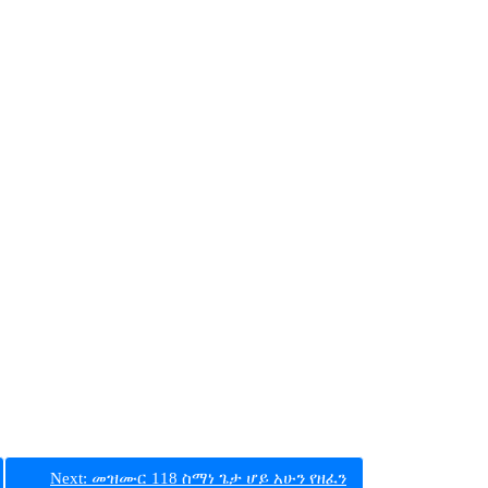
Next:
መዝሙር 118 ስማነ ጌታ ሆይ አሁን የዘፈን