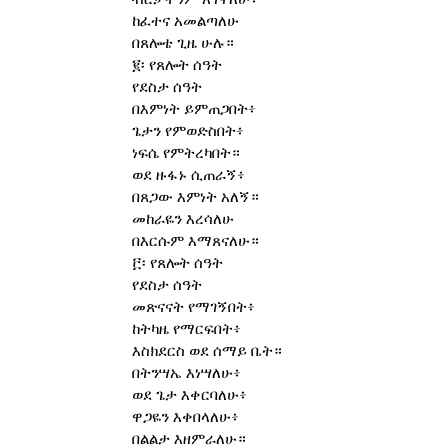
ከፈተና አመልጣለሁ
በጸሎቴ ጊዜ ሁሉ።
፪፡ የጸሎት ሰዓት
የደስታ ሰዓት
በእምነት ይምጠጋበት፥
ጌታን የምወድስበት፥
ነፍሴ የምትረካበት።
ወደ ዙፋኑ ሲጠራኝ፥
በጸጋው እምነት አለኝ።
መከራዬን እረሳለሁ
በእርሱም እማጸናለሁ።
፫፡ የጸሎት ሰዓት
የደስታ ሰዓት
መጽናናት የማገኝበት፥
ከትካዜ የማርፍበት፥
እስክደርስ ወደ ሰማይ ቤት።
በትንሣኤ እነሣለሁ፥
ወደ ጌታ እቀርባለሁ፥
ዋጋዬን እቀበላለሁ፥
በልልታ እዘምራለሁ።